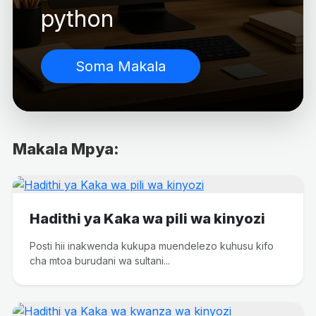
python
Soma Makala
Makala Mpya:
Hadithi ya Kaka wa pili wa kinyozi
Posti hii inakwenda kukupa muendelezo kuhusu kifo
cha mtoa burudani wa sultani...