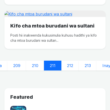
Kifo cha mtoa burudani wa sultani
Posti hii inakwenda kukusimulia kuhusu hadithi ya kifo
cha mtoa burudani wa sultan...
ta
209
210
211
212
213
Ina
Featured