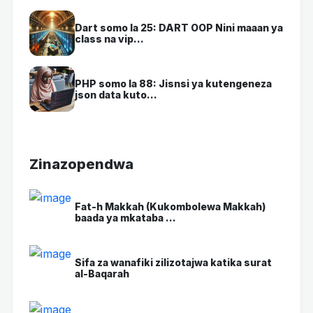
Dart somo la 25: DART OOP Nini maaan ya
class na vip...
PHP somo la 88: Jisnsi ya kutengeneza
json data kuto...
Zinazopendwa
Fat-h Makkah (Kukombolewa Makkah)
baada ya mkataba ...
Sifa za wanafiki zilizotajwa katika surat
al-Baqarah