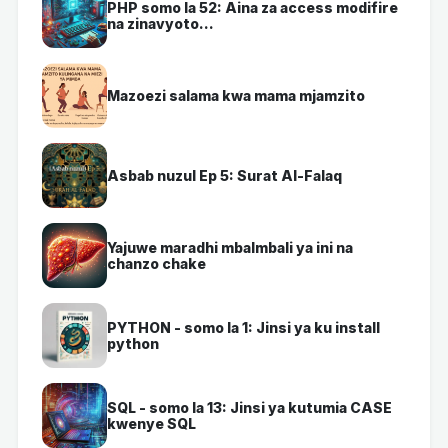
PHP somo la 52: Aina za access modifire
na zinavyoto...
Mazoezi salama kwa mama mjamzito
Asbab nuzul Ep 5: Surat Al-Falaq
Yajuwe maradhi mbalmbali ya ini na
chanzo chake
PYTHON - somo la 1: Jinsi ya ku install
python
SQL - somo la 13: Jinsi ya kutumia CASE
kwenye SQL