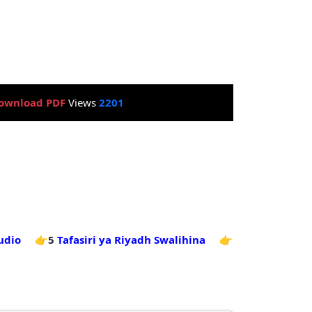
ownload PDF
Views
2201
udio
👉5
Tafasiri ya Riyadh Swalihina
👉