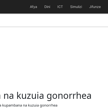
Afya
Dini
ICT
Simulizi
Jifunze
 na kuzuia gonorrhea
 za kupambana na kuzuia gonorrhea