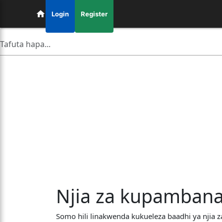
Login
Register
Njia za kupambana
Somo hili linakwenda kukueleza baadhi ya njia