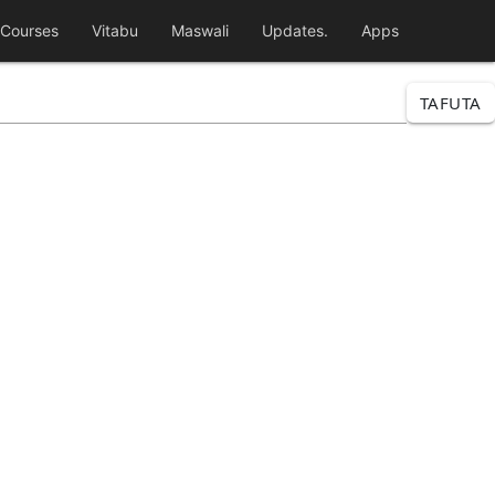
Courses
Vitabu
Maswali
Updates.
Apps
TAFUTA