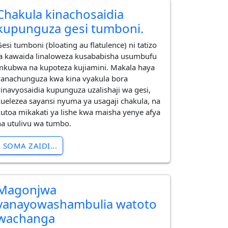
Chakula kinachosaidia
kupunguza gesi tumboni.
Gesi tumboni (bloating au flatulence) ni tatizo
la kawaida linaloweza kusababisha usumbufu
mkubwa na kupoteza kujiamini. Makala haya
yanachunguza kwa kina vyakula bora
vinavyosaidia kupunguza uzalishaji wa gesi,
kuelezea sayansi nyuma ya usagaji chakula, na
kutoa mikakati ya lishe kwa maisha yenye afya
na utulivu wa tumbo.
SOMA ZAIDI...
Magonjwa
yanayowashambulia watoto
wachanga