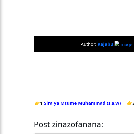
Author:
Rajabu
👉1
Sira ya Mtume Muhammad (s.a.w)
👉
Post zinazofanana: