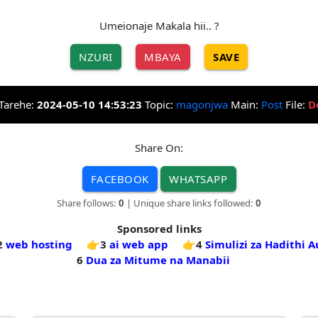
Umeionaje Makala hii.. ?
NZURI
MBAYA
SAVE
Tarehe:
2024-05-10 14:53:23
Topic:
magonjwa
Main:
Post
File:
D
Share On:
FACEBOOK
WHATSAPP
Share follows:
0
| Unique share links followed:
0
Sponsored links
2
web hosting
👉3
ai web app
👉4
Simulizi za Hadithi A
6
Dua za Mitume na Manabii