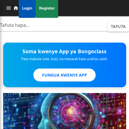
Login
Register
TAFUTA
Soma kwenye App ya Bongoclass
Pata makala zote, kozi, na maswali kwa urahisi zaidi.
FUNGUA KWENYE APP