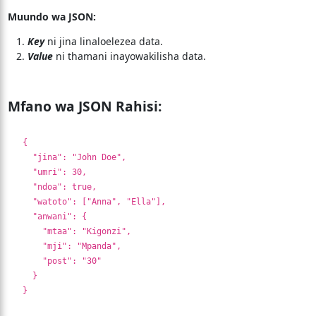
Muundo wa JSON:
Key
ni jina linaloelezea data.
Value
ni thamani inayowakilisha data.
Mfano wa JSON Rahisi:
{
"jina": "John Doe",
"umri": 30,
"ndoa": true,
"watoto": ["Anna", "Ella"],
"anwani": {
"mtaa": "Kigonzi",
"mji": "Mpanda",
"post": "30"
}
}