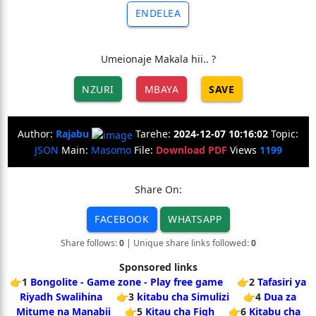
ENDELEA
Umeionaje Makala hii.. ?
NZURI
MBAYA
SAVE
Author:
Rajabu
Tarehe:
2024-12-07 10:16:02
Topic:
JSON
Main:
Masomo
File:
Download PDF
Views
1199
Share On:
FACEBOOK
WHATSAPP
Share follows:
0
| Unique share links followed:
0
Sponsored links
👉1
Bongolite - Game zone - Play free game
👉2
Tafasiri ya
Riyadh Swalihina
👉3
kitabu cha Simulizi
👉4
Dua za
Mitume na Manabii
👉5
Kitau cha Fiqh
👉6
Kitabu cha