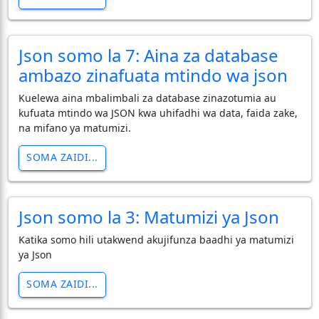
Json somo la 7: Aina za database
ambazo zinafuata mtindo wa json
Kuelewa aina mbalimbali za database zinazotumia au
kufuata mtindo wa JSON kwa uhifadhi wa data, faida zake,
na mifano ya matumizi.
SOMA ZAIDI...
Json somo la 3: Matumizi ya Json
Katika somo hili utakwend akujifunza baadhi ya matumizi
ya Json
SOMA ZAIDI...