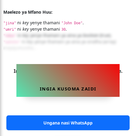
Maelezo ya Mfano Huu:
ni
key
yenye thamani
.
"jina"
"John Doe"
ni
key
yenye thamani
.
"umri"
30
ni
key
yenye thamani ya aina ya
boolean
(true).
"ndoa"
ni
key
yenye thamani ya aina ya orodha (array)
"watoto"
inayojumuisha...
Ingia sasa ili uweze kusoma makala hii yote.
INGIA KUSOMA ZAIDI
Ungana nasi WhatsApp