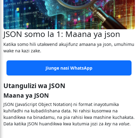
JSON somo la 1: Maana ya json
Katika somo hili utakwend akujifunz amaana ya json, umuhimu
wake na kazi zake.
Jiunge nasi WhatsApp
Utangulizi wa JSON
Maana ya JSON
JSON (JavaScript Object Notation) ni format inayotumika
kuhifadhi na kubadilishana data. Ni rahisi kusomwa na
kuandikwa na binadamu, na pia rahisi kwa mashine kuchakata.
Data katika JSON huandikwa kwa kutumia jozi za
key
na
value
.