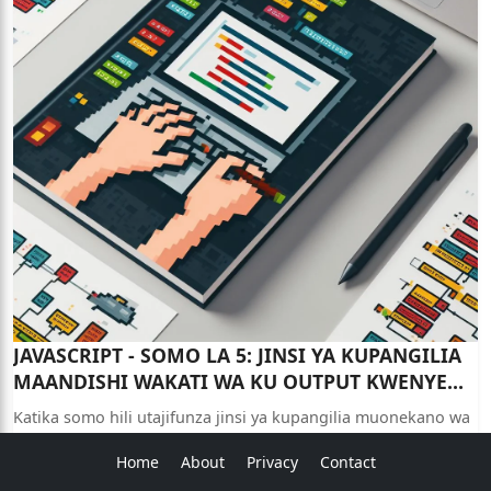
JAVASCRIPT - SOMO LA 5: JINSI YA KUPANGILIA
MAANDISHI WAKATI WA KU OUTPUT KWENYE
JAVASCRIPT
Katika somo hili utajifunza jinsi ya kupangilia muonekano wa
maandishi (text) wakati wa ku out put matokeo ya code
Home
About
Privacy
Contact
SOMA ZAIDI →