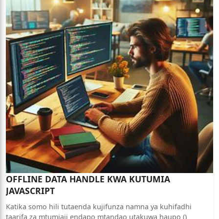
OFFLINE DATA HANDLE KWA KUTUMIA
JAVASCRIPT
Katika somo hili tutaenda kujifunza namna ya kuhifadhi
taarifa za mtumiaji endapo mtandao utakuwa haupo ()