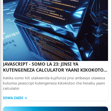
JAVASCRIPT - SOMO LA 23: JINSI YA
KUTENGENEZA CALCULATOR YAANI KIKOKOTOO
CHA HESABU KWA KUTUMIA JAVASCRIPT
Katika somo hili utakwenda kujifunza jinsi ambavyo utaweza
kutumia javascript kutengeneza kikokotoo cha hesabu yaani
calculator
SOMA ZAIDI →