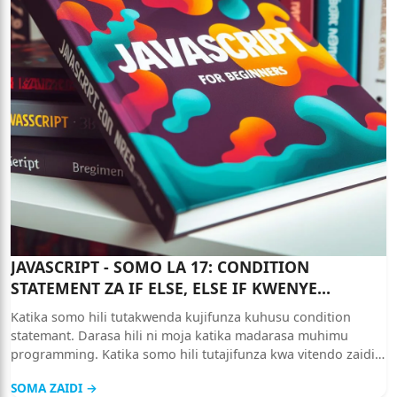
JAVASCRIPT - SOMO LA 17: CONDITION
STATEMENT ZA IF ELSE, ELSE IF KWENYE
JAVASCRIPT
Katika somo hili tutakwenda kujifunza kuhusu condition
statemant. Darasa hili ni moja katika madarasa muhimu
programming. Katika somo hili tutajifunza kwa vitendo zaidi.
Tutatumia mifano ya somo lililo tangulia.
SOMA ZAIDI →