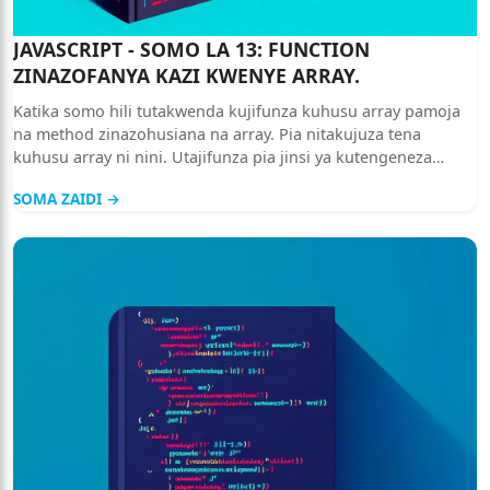
JAVASCRIPT - SOMO LA 13: FUNCTION
ZINAZOFANYA KAZI KWENYE ARRAY.
Katika somo hili tutakwenda kujifunza kuhusu array pamoja
na method zinazohusiana na array. Pia nitakujuza tena
kuhusu array ni nini. Utajifunza pia jinsi ya kutengeneza
array.
SOMA ZAIDI →