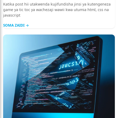
HTML, CSS NA JAVASCRIPT
Katika post hii utakwenda kujifundisha jinsi ya kutengeneza
game ya tic toc ya wachezaji wawii kwa utumia html, css na
javascript
SOMA ZAIDI →