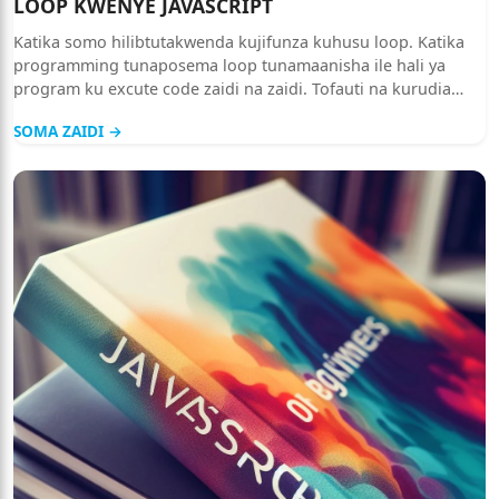
LOOP KWENYE JAVASCRIPT
Katika somo hilibtutakwenda kujifunza kuhusu loop. Katika
programming tunaposema loop tunamaanisha ile hali ya
program ku excute code zaidi na zaidi. Tofauti na kurudia
rudia kuandika statement moja kwa ajili ya kupata matokeoa
SOMA ZAIDI →
hayohayo basi unapotumia lo