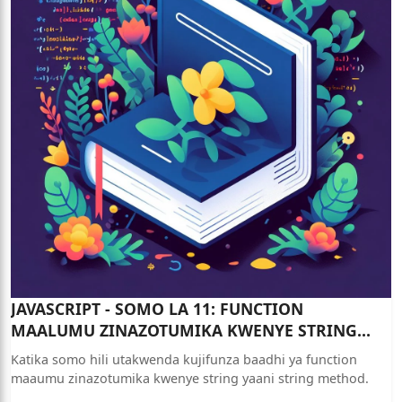
JAVASCRIPT - SOMO LA 11: FUNCTION
MAALUMU ZINAZOTUMIKA KWENYE STRING
YAANI STRING METHOD
Katika somo hili utakwenda kujifunza baadhi ya function
maaumu zinazotumika kwenye string yaani string method.