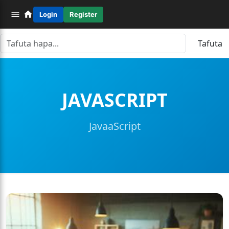
Login
Register
Tafuta
JAVASCRIPT
JavaaScript