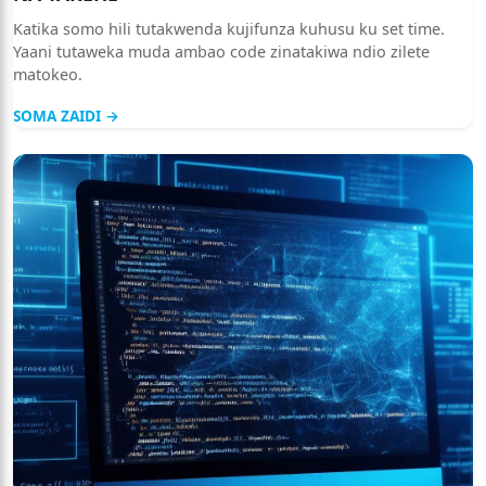
Katika somo hili tutakwenda kujifunza kuhusu ku set time.
Yaani tutaweka muda ambao code zinatakiwa ndio zilete
matokeo.
SOMA ZAIDI →