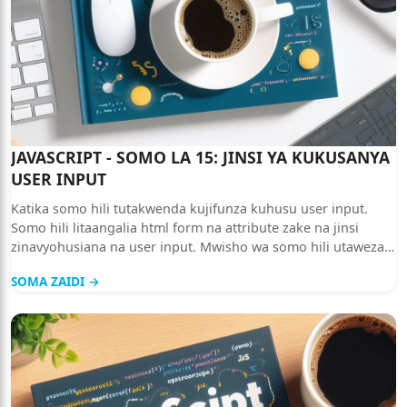
JAVASCRIPT - SOMO LA 15: JINSI YA KUKUSANYA
USER INPUT
Katika somo hili tutakwenda kujifunza kuhusu user input.
Somo hili litaangalia html form na attribute zake na jinsi
zinavyohusiana na user input. Mwisho wa somo hili utaweza
kutengeneza simple Calculator kwa kutumia javascript.
SOMA ZAIDI →