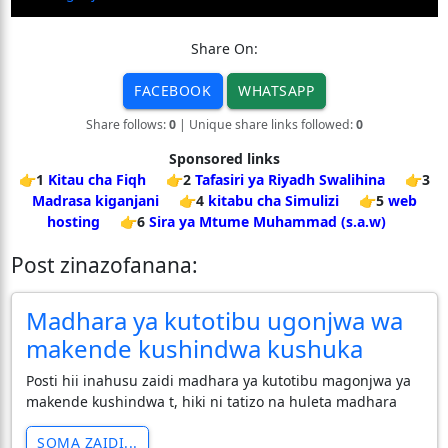
Share On:
FACEBOOK
WHATSAPP
Share follows:
0
| Unique share links followed:
0
Sponsored links
👉1
Kitau cha Fiqh
👉2
Tafasiri ya Riyadh Swalihina
👉3
Madrasa kiganjani
👉4
kitabu cha Simulizi
👉5
web
hosting
👉6
Sira ya Mtume Muhammad (s.a.w)
Post zinazofanana:
Madhara ya kutotibu ugonjwa wa
makende kushindwa kushuka
Posti hii inahusu zaidi madhara ya kutotibu magonjwa ya
makende kushindwa t, hiki ni tatizo na huleta madhara
SOMA ZAIDI...