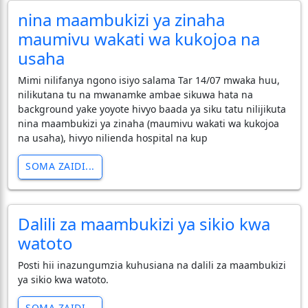
nina maambukizi ya zinaha
maumivu wakati wa kukojoa na
usaha
Mimi nilifanya ngono isiyo salama Tar 14/07 mwaka huu,
nilikutana tu na mwanamke ambae sikuwa hata na
background yake yoyote hivyo baada ya siku tatu nilijikuta
nina maambukizi ya zinaha (maumivu wakati wa kukojoa
na usaha), hivyo nilienda hospital na kup
SOMA ZAIDI...
Dalili za maambukizi ya sikio kwa
watoto
Posti hii inazungumzia kuhusiana na dalili za maambukizi
ya sikio kwa watoto.
SOMA ZAIDI...