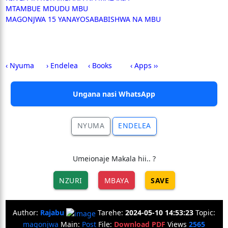
MTAMBUE MDUDU MBU
MAGONJWA 15 YANAYOSABABISHWA NA MBU
‹ Nyuma
› Endelea
‹ Books
‹ Apps ››
Ungana nasi WhatsApp
NYUMA
ENDELEA
Umeionaje Makala hii.. ?
NZURI
MBAYA
SAVE
Author:
Rajabu
Tarehe:
2024-05-10 14:53:23
Topic:
magonjwa
Main:
Post
File:
Download PDF
Views
2565