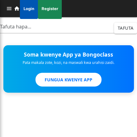
Login
Register
TAFUTA
Soma kwenye App ya Bongoclass
Pata makala zote, kozi, na maswali kwa urahisi zaidi.
FUNGUA KWENYE APP