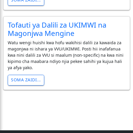
Tofauti ya Dalili za UKIMWI na
Magonjwa Mengine
​Watu wengi huishi kwa hofu wakihisi dalili za kawaida za
magonjwa ni ishara ya VVU/UKIMWI. Posti hii inafafanua
kwa nini dalili za VVU si maalum (non-specific) na kwa nini
kipimo cha maabara ndiyo njia pekee sahihi ya kujua hali
ya afya yako.
SOMA ZAIDI...