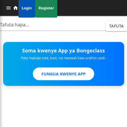
Login
Register
TAFUTA
Soma kwenye App ya Bongoclass
Pata makala zote, kozi, na maswali kwa urahisi zaidi.
FUNGUA KWENYE APP