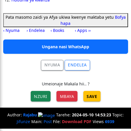
Pata masomo zaidi ya Afya ukiwa kwenye maktaba yetu
Bofya
hapa
‹ Nyuma
› Endelea
‹ Books
‹ Apps ››
Ungana nasi WhatsApp
NYUMA
ENDELEA
Umeionaje Makala hii.. ?
NZURI
MBAYA
SAVE
Author:
Rajabu
Tarehe:
2024-05-10 14:53:23
Topic:
Jifunze
Main:
Post
File:
Download PDF
Views
6939