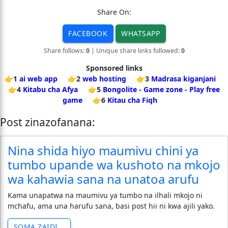
Share On:
FACEBOOK
WHATSAPP
Share follows:
0
| Unique share links followed:
0
Sponsored links
👉1
ai web app
👉2
web hosting
👉3
Madrasa kiganjani
👉4
Kitabu cha Afya
👉5
Bongolite - Game zone - Play free
game
👉6
Kitau cha Fiqh
Post zinazofanana:
Nina shida hiyo maumivu chini ya
tumbo upande wa kushoto na mkojo
wa kahawia sana na unatoa arufu
Kama unapatwa na maumivu ya tumbo na ilhali mkojo ni
mchafu, ama una harufu sana, basi post hii ni kwa ajili yako.
SOMA ZAIDI...