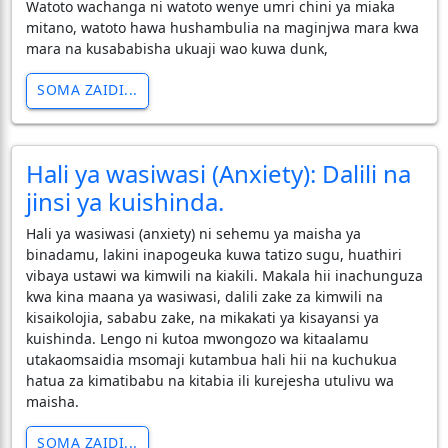
Watoto wachanga ni watoto wenye umri chini ya miaka
mitano, watoto hawa hushambulia na maginjwa mara kwa
mara na kusababisha ukuaji wao kuwa dunk,
SOMA ZAIDI...
Hali ya wasiwasi (Anxiety): Dalili na
jinsi ya kuishinda.
Hali ya wasiwasi (anxiety) ni sehemu ya maisha ya
binadamu, lakini inapogeuka kuwa tatizo sugu, huathiri
vibaya ustawi wa kimwili na kiakili. Makala hii inachunguza
kwa kina maana ya wasiwasi, dalili zake za kimwili na
kisaikolojia, sababu zake, na mikakati ya kisayansi ya
kuishinda. Lengo ni kutoa mwongozo wa kitaalamu
utakaomsaidia msomaji kutambua hali hii na kuchukua
hatua za kimatibabu na kitabia ili kurejesha utulivu wa
maisha.
SOMA ZAIDI...