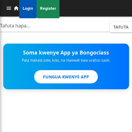
Login
Register
TAFUTA
Soma kwenye App ya Bongoclass
Pata makala zote, kozi, na maswali kwa urahisi zaidi.
FUNGUA KWENYE APP