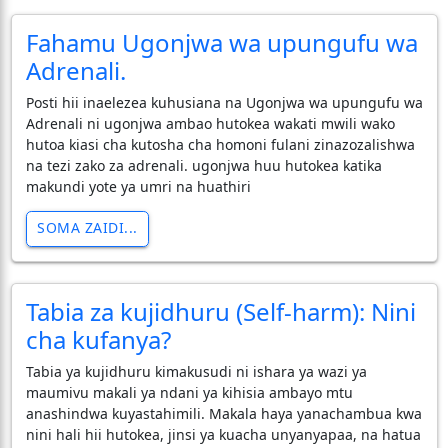
Fahamu Ugonjwa wa upungufu wa
Adrenali.
Posti hii inaelezea kuhusiana na Ugonjwa wa upungufu wa
Adrenali ni ugonjwa ambao hutokea wakati mwili wako
hutoa kiasi cha kutosha cha homoni fulani zinazozalishwa
na tezi zako za adrenali. ugonjwa huu hutokea katika
makundi yote ya umri na huathiri
SOMA ZAIDI...
Tabia za kujidhuru (Self-harm): Nini
cha kufanya?
Tabia ya kujidhuru kimakusudi ni ishara ya wazi ya
maumivu makali ya ndani ya kihisia ambayo mtu
anashindwa kuyastahimili. Makala haya yanachambua kwa
nini hali hii hutokea, jinsi ya kuacha unyanyapaa, na hatua