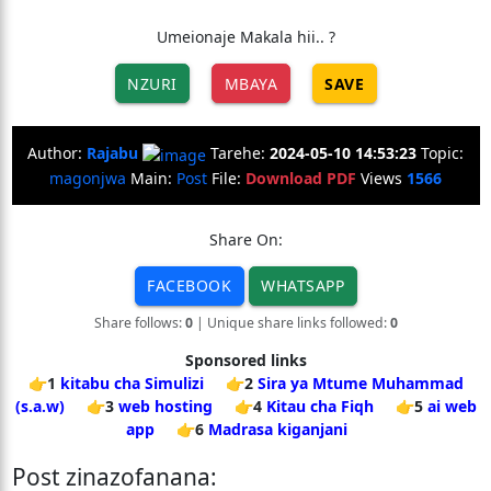
Umeionaje Makala hii.. ?
NZURI
MBAYA
SAVE
Author:
Rajabu
Tarehe:
2024-05-10 14:53:23
Topic:
magonjwa
Main:
Post
File:
Download PDF
Views
1566
Share On:
FACEBOOK
WHATSAPP
Share follows:
0
| Unique share links followed:
0
Sponsored links
👉1
kitabu cha Simulizi
👉2
Sira ya Mtume Muhammad
(s.a.w)
👉3
web hosting
👉4
Kitau cha Fiqh
👉5
ai web
app
👉6
Madrasa kiganjani
Post zinazofanana: