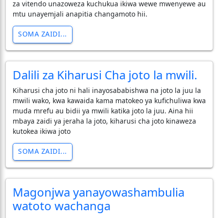
za vitendo unazoweza kuchukua ikiwa wewe mwenyewe au
mtu unayemjali anapitia changamoto hii.
SOMA ZAIDI...
Dalili za Kiharusi Cha joto la mwili.
Kiharusi cha joto ni hali inayosababishwa na joto la juu la
mwili wako, kwa kawaida kama matokeo ya kufichuliwa kwa
muda mrefu au bidii ya mwili katika joto la juu. Aina hii
mbaya zaidi ya jeraha la joto, kiharusi cha joto kinaweza
kutokea ikiwa joto
SOMA ZAIDI...
Magonjwa yanayowashambulia
watoto wachanga