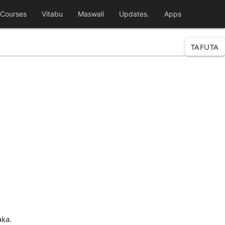
Courses
Vitabu
Maswali
Updates.
Apps
TAFUTA
aka.