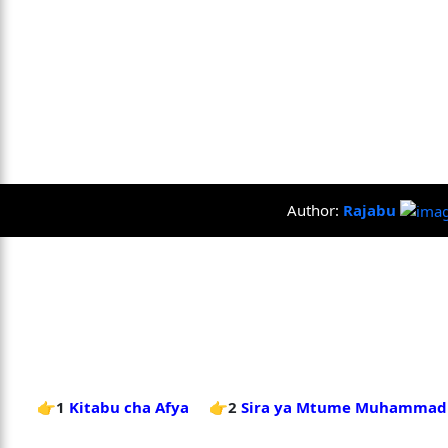
Author:
Rajabu
👉1
Kitabu cha Afya
👉2
Sira ya Mtume Muhammad (