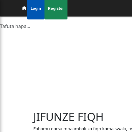
Login
Register
JIFUNZE FIQH
Fahamu darsa mbalimbali za fiqh kama swala, tw