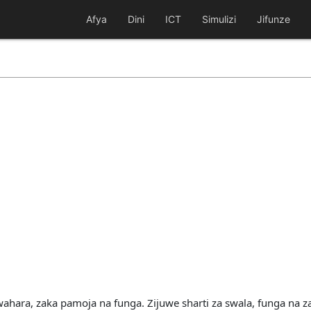
Afya
Dini
ICT
Simulizi
Jifunze
ahara, zaka pamoja na funga. Zijuwe sharti za swala, funga na z