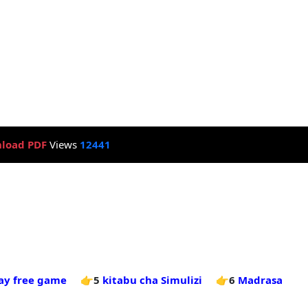
load PDF
Views
12441
lay free game
👉5
kitabu cha Simulizi
👉6
Madrasa