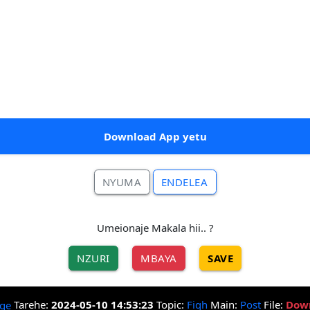
Download App yetu
NYUMA
ENDELEA
Umeionaje Makala hii.. ?
NZURI
MBAYA
SAVE
Tarehe:
2024-05-10 14:53:23
Topic:
Fiqh
Main:
Post
File:
Dow