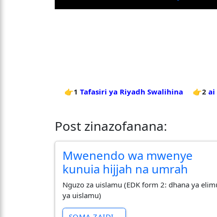
👉1
Tafasiri ya Riyadh Swalihina
👉2
ai
Post zinazofanana:
Mwenendo wa mwenye
kunuia hijjah na umrah
Nguzo za uislamu (EDK form 2: dhana ya elim
ya uislamu)
SOMA ZAIDI...