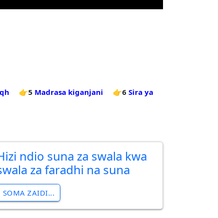
iqh
👉5
Madrasa kiganjani
👉6
Sira ya
Hizi ndio suna za swala kwa
swala za faradhi na suna
SOMA ZAIDI...