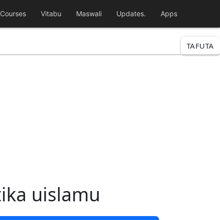
Courses
Vitabu
Maswali
Updates.
Apps
TAFUTA
tika uislamu