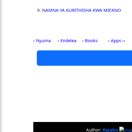
NAMNA YA KURITHISHA KWA MIFANO
‹ Nyuma
› Endelea
‹ Books
‹ Apps ››
Author:
Rajabu