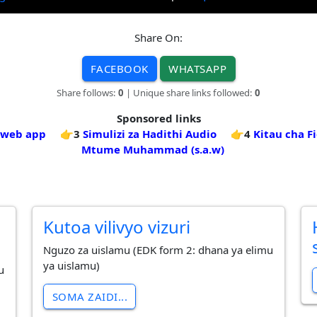
Share On:
FACEBOOK
WHATSAPP
Share follows:
0
| Unique share links followed:
0
Sponsored links
 web app
👉3
Simulizi za Hadithi Audio
👉4
Kitau cha F
Mtume Muhammad (s.a.w)
Kutoa vilivyo vizuri
Nguzo za uislamu (EDK form 2: dhana ya elimu
ya uislamu)
u
SOMA ZAIDI...