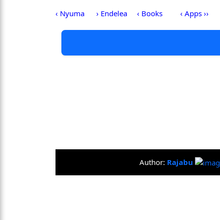
‹ Nyuma
› Endelea
‹ Books
‹ Apps ››
Author:
Rajabu