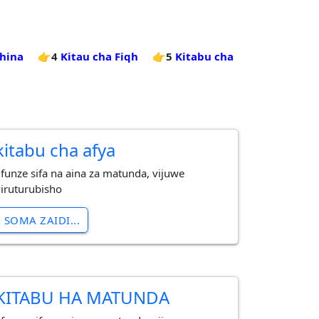
ihina
👉4
Kitau cha Fiqh
👉5
Kitabu cha
kitabu cha afya
Jifunze sifa na aina za matunda, vijuwe
viruturubisho
SOMA ZAIDI...
KITABU HA MATUNDA