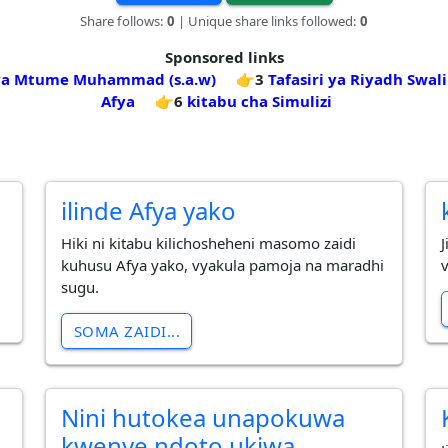
Share follows:
0
| Unique share links followed:
0
Sponsored links
 ya Mtume Muhammad (s.a.w)
👉3
Tafasiri ya Riyadh Swal
Afya
👉6
kitabu cha Simulizi
ilinde Afya yako
Hiki ni kitabu kilichosheheni masomo zaidi
kuhusu Afya yako, vyakula pamoja na maradhi
sugu.
SOMA ZAIDI...
Nini hutokea unapokuwa
kwenye ndoto ukiwa