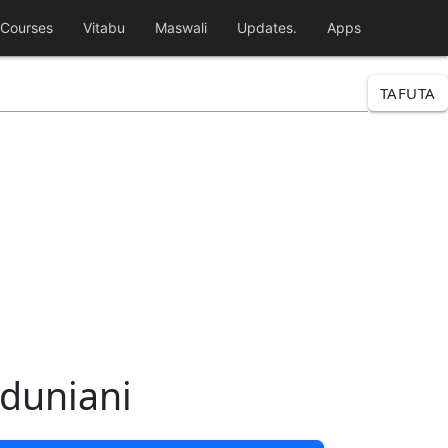
Courses
Vitabu
Maswali
Updates.
Apps
TAFUTA
 duniani