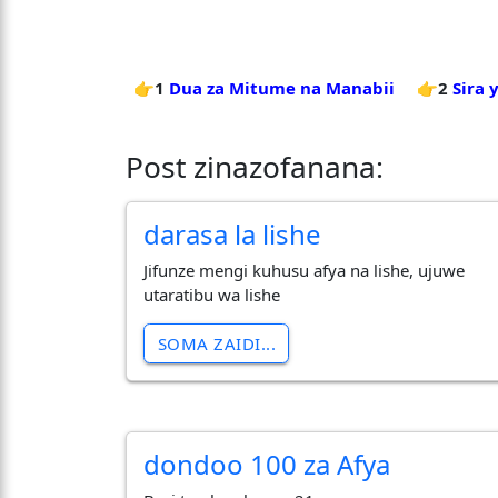
👉1
Dua za Mitume na Manabii
👉2
Sira
Post zinazofanana:
darasa la lishe
Jifunze mengi kuhusu afya na lishe, ujuwe
utaratibu wa lishe
SOMA ZAIDI...
dondoo 100 za Afya