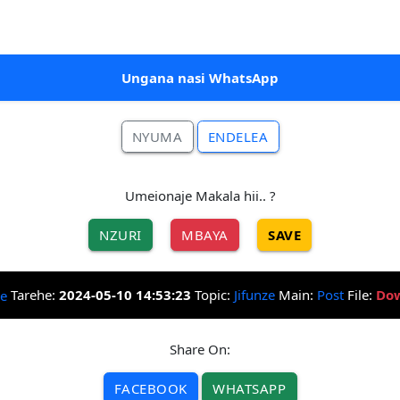
Ungana nasi WhatsApp
NYUMA
ENDELEA
Umeionaje Makala hii.. ?
NZURI
MBAYA
SAVE
Tarehe:
2024-05-10 14:53:23
Topic:
Jifunze
Main:
Post
File:
Dow
Share On:
FACEBOOK
WHATSAPP