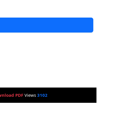
nload PDF
Views
3102