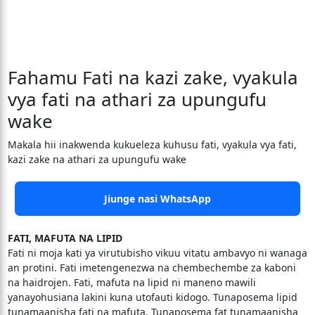
Fahamu Fati na kazi zake, vyakula
vya fati na athari za upungufu
wake
Makala hii inakwenda kukueleza kuhusu fati, vyakula vya fati,
kazi zake na athari za upungufu wake
Jiunge nasi WhatsApp
FATI, MAFUTA NA LIPID
Fati ni moja kati ya virutubisho vikuu vitatu ambavyo ni wanaga
an protini. Fati imetengenezwa na chembechembe za kaboni
na haidrojen. Fati, mafuta na lipid ni maneno mawili
yanayohusiana lakini kuna utofauti kidogo. Tunaposema lipid
tunamaanisha fati na mafuta. Tunaposema fat tunamaanisha