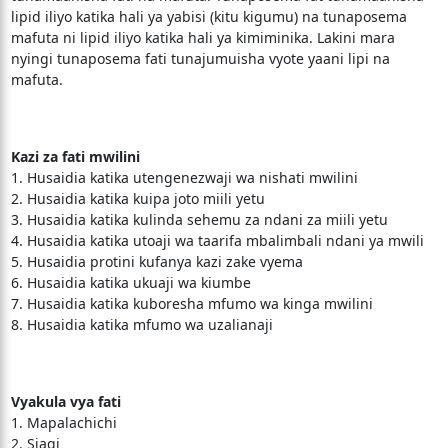
lipid iliyo katika hali ya yabisi (kitu kigumu) na tunaposema
mafuta ni lipid iliyo katika hali ya kimiminika. Lakini mara
nyingi tunaposema fati tunajumuisha vyote yaani lipi na
mafuta.
Kazi za fati mwilini
1. Husaidia katika utengenezwaji wa nishati mwilini
2. Husaidia katika kuipa joto miili yetu
3. Husaidia katika kulinda sehemu za ndani za miili yetu
4. Husaidia katika utoaji wa taarifa mbalimbali ndani ya mwili
5. Husaidia protini kufanya kazi zake vyema
6. Husaidia katika ukuaji wa kiumbe
7. Husaidia katika kuboresha mfumo wa kinga mwilini
8. Husaidia katika mfumo wa uzalianaji
Vyakula vya fati
1. Mapalachichi
2. Siagi