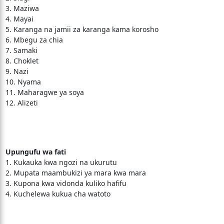
3. Maziwa
4. Mayai
5. Karanga na jamii za karanga kama korosho
6. Mbegu za chia
7. Samaki
8. Choklet
9. Nazi
10. Nyama
11. Maharagwe ya soya
12. Alizeti
Upungufu wa fati
1. Kukauka kwa ngozi na ukurutu
2. Mupata maambukizi ya mara kwa mara
3. Kupona kwa vidonda kuliko hafifu
4. Kuchelewa kukua cha watoto