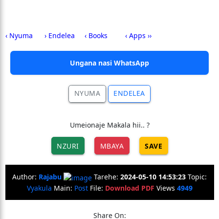
‹ Nyuma
› Endelea
‹ Books
‹ Apps ››
Ungana nasi WhatsApp
NYUMA
ENDELEA
Umeionaje Makala hii.. ?
NZURI
MBAYA
SAVE
Author:
Rajabu
Tarehe:
2024-05-10 14:53:23
Topic:
Vyakula
Main:
Post
File:
Download PDF
Views
4949
Share On: