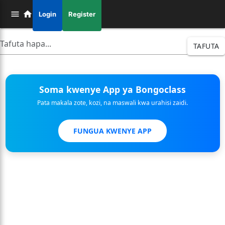
Login
Register
TAFUTA
Soma kwenye App ya Bongoclass
Pata makala zote, kozi, na maswali kwa urahisi zaidi.
FUNGUA KWENYE APP