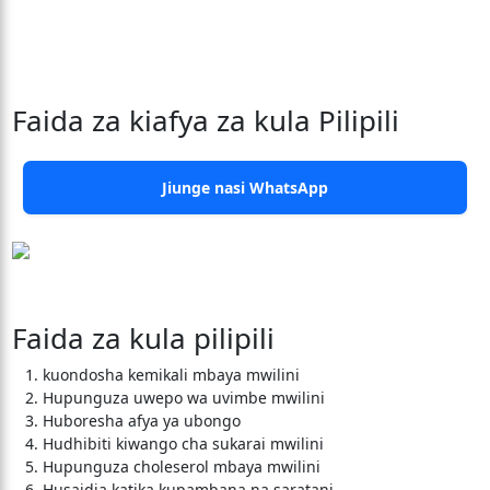
Faida za kiafya za kula Pilipili
Jiunge nasi WhatsApp
Faida za kula pilipili
kuondosha kemikali mbaya mwilini
Hupunguza uwepo wa uvimbe mwilini
Huboresha afya ya ubongo
Hudhibiti kiwango cha sukarai mwilini
Hupunguza choleserol mbaya mwilini
Husaidia katika kupambana na saratani