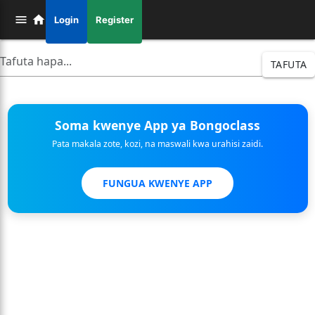
Login
Register
TAFUTA
Soma kwenye App ya Bongoclass
Pata makala zote, kozi, na maswali kwa urahisi zaidi.
FUNGUA KWENYE APP