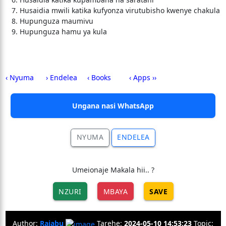
Husaidia mwili katika kufyonza virutubisho kwenye chakula
Hupunguza maumivu
Hupunguza hamu ya kula
‹ Nyuma
› Endelea
‹ Books
‹ Apps ››
Ungana nasi WhatsApp
NYUMA
ENDELEA
Umeionaje Makala hii.. ?
NZURI
MBAYA
SAVE
Author:
Rajabu
Tarehe:
2024-05-10 14:53:23
Topic: