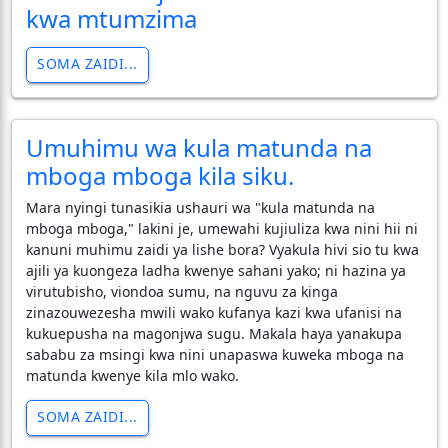
kwa mtumzima
SOMA ZAIDI...
Umuhimu wa kula matunda na
mboga mboga kila siku.
Mara nyingi tunasikia ushauri wa "kula matunda na
mboga mboga," lakini je, umewahi kujiuliza kwa nini hii ni
kanuni muhimu zaidi ya lishe bora? Vyakula hivi sio tu kwa
ajili ya kuongeza ladha kwenye sahani yako; ni hazina ya
virutubisho, viondoa sumu, na nguvu za kinga
zinazouwezesha mwili wako kufanya kazi kwa ufanisi na
kukuepusha na magonjwa sugu. Makala haya yanakupa
sababu za msingi kwa nini unapaswa kuweka mboga na
matunda kwenye kila mlo wako.
SOMA ZAIDI...