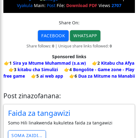
Vyakula
Main:
Post
File:
Download PDF
Views
2707
Share On:
FACEBOOK
WHATSAPP
Share follows:
0
| Unique share links followed:
0
Sponsored links
👉1
Sira ya Mtume Muhammad (s.a.w)
👉2
Kitabu cha Afya
👉3
kitabu cha Simulizi
👉4
Bongolite - Game zone - Play
free game
👉5
ai web app
👉6
Dua za Mitume na Manabii
Post zinazofanana:
Faida za tangawizi
Somo Hili linakwenda kukuletea faida za tangawizi
SOMA ZAIDI...