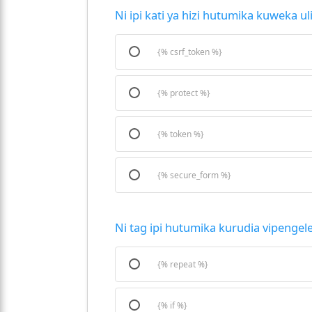
Ni ipi kati ya hizi hutumika kuweka u
{% csrf_token %}
{% protect %}
{% token %}
{% secure_form %}
Ni tag ipi hutumika kurudia vipengele
{% repeat %}
{% if %}