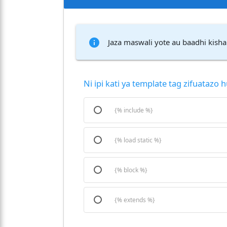
info
Jaza maswali yote au baadhi kisha
Ni ipi kati ya template tag zifuataz
{% include %}
{% load static %}
{% block %}
{% extends %}