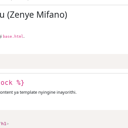
u (Zenye Mifano)
gi
.
base.html
lock %}
tent ya template nyingine inayorithi.
/
h1
>