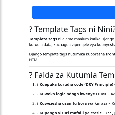
? Template Tags ni Nini
Template tags
ni alama maalum katika Django z
kurudia data, kuchagua vipengele vya kuonyesh
Django template tags hutumika kuboresha
fron
HTML.
? Faida za Kutumia Tem
?
Kuepuka kurudia code (DRY Principle)
?
Kuweka logic ndogo kwenye HTML
– K
?
Kuwezesha usanifu bora wa kurasa
– K
?️
Kupanga vizuri mafaili ya static
– CSS, 