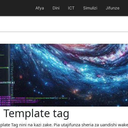
Afya
Dini
ICT
Simulizi
Jifunze
: Template tag
ate Tag nini na kazi zake. Pia utajifunza sheria za uandishi wake