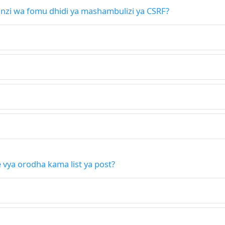
linzi wa fomu dhidi ya mashambulizi ya CSRF?
 vya orodha kama list ya post?