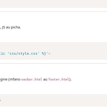
 JS au picha.
tic 'css/style.css' %}
"
>
ingine (mfano
au
).
navbar.html
footer.html