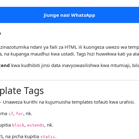
Jiunge nasi WhatsApp
?
inazotumika ndani ya faili za HTML ili kuongeza uwezo wa templa
a, na kupanga maudhui kwa ustadi. Tags hizi huwekwa kati ya a
tend
kwa kudhibiti jinsi data inavyowasilishwa kwa mtumiaji, b
plate Tags
– Unaweza kurithi na kujumuisha templates tofauti kwa urahisi.
ama
,
, nk.
if
for
upitia
,
, nk.
block
extends
JS, na picha kupitia
.
static