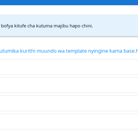
 bofya kitufe cha kutuma majibu hapo chini.
o hutumika kurithi muundo wa template nyingine kama base.