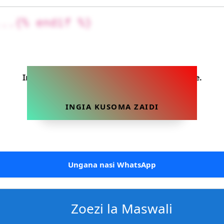
...{% endif %}
Ingia sasa ili uweze kusoma makala hii yote.
INGIA KUSOMA ZAIDI
Ungana nasi WhatsApp
Zoezi la Maswali