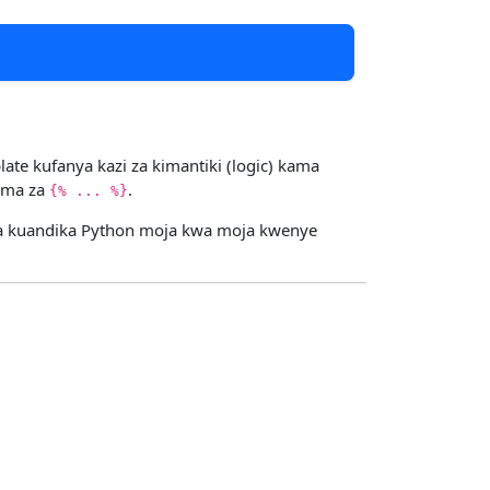
te kufanya kazi za kimantiki (logic) kama
lama za
.
{% ... %}
ila kuandika Python moja kwa moja kwenye