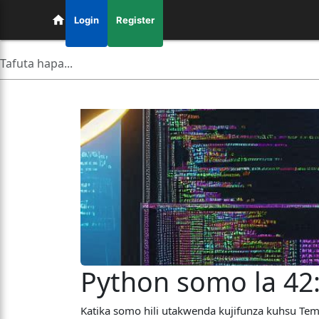
Login
Register
Python somo la 42
Katika somo hili utakwenda kujifunza kuhsu Templ