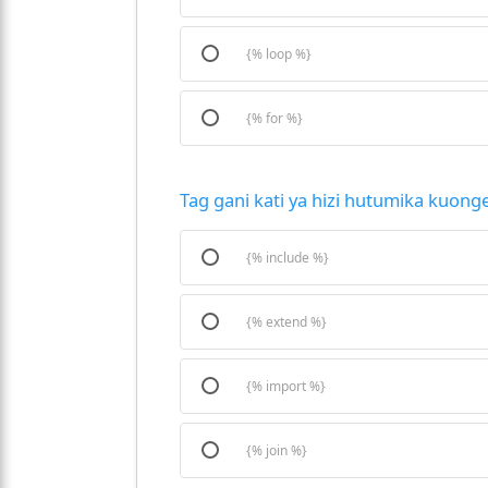
{% loop %}
{% for %}
Tag gani kati ya hizi hutumika kuong
{% include %}
{% extend %}
{% import %}
{% join %}