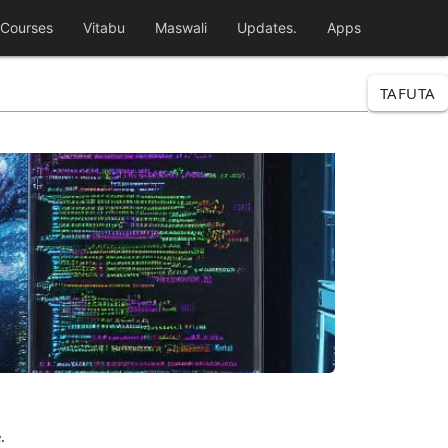
Courses
Vitabu
Maswali
Updates.
Apps
TAFUTA
.