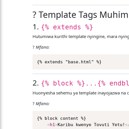
?️ Template Tags Muhim
1.
{% extends %}
Hutumiwa kurithi template nyingine, mara nyin
?
Mfano:
2.
{% block %}...{% endb
Huonyesha sehemu ya template inayojazwa na con
?
Mfano:
{% block content %}

<
h1
>
Karibu kwenye Tovuti Yetu!
<