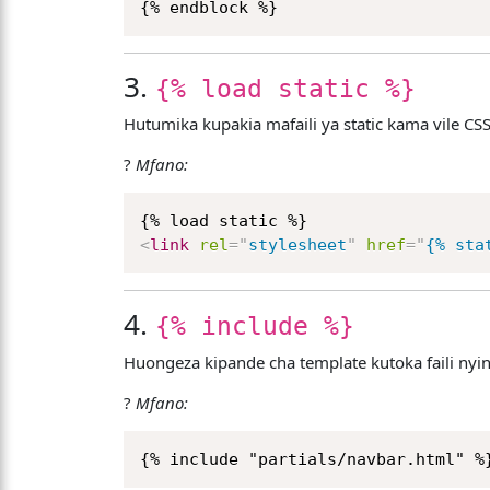
3.
{% load static %}
Hutumika kupakia mafaili ya static kama vile CSS,
?
Mfano:
<
link
rel
=
"
stylesheet
"
href
=
"
{% sta
4.
{% include %}
Huongeza kipande cha template kutoka faili ny
?
Mfano: