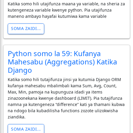
Katika somo hili utajifunza maana ya variable, na sheria za
kutengeneza variable kwenye python. Pia utajifunza
maneno ambayo hayafai kutumiwa kama variable
SOMA ZAIDI...
Python somo la 59: Kufanya
Mahesabu (Aggregations) Katika
Django
Katika somo hili tutajifunza jinsi ya kutumia Django ORM
kufanya mahesabu mbalimbali kama Sum, Avg, Count,
Max, Min, pamoja na kupunguza idadi ya items
zinazoonekana kwenye dashboard (LIMIT). Pia tutajifunza
namna ya kutengeneza “difference” kati ya thamani kubwa
na ndogo bila kubadilisha functions zozote ulizokwisha
ziandika.
SOMA ZAIDI...