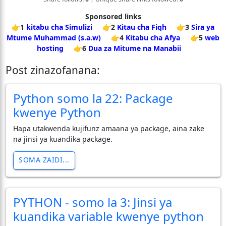
Sponsored links
👉1
kitabu cha Simulizi
👉2
Kitau cha Fiqh
👉3
Sira ya
Mtume Muhammad (s.a.w)
👉4
Kitabu cha Afya
👉5
web
hosting
👉6
Dua za Mitume na Manabii
Post zinazofanana:
Python somo la 22: Package
kwenye Python
Hapa utakwenda kujifunz amaana ya package, aina zake
na jinsi ya kuandika package.
SOMA ZAIDI...
PYTHON - somo la 3: Jinsi ya
kuandika variable kwenye python