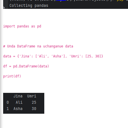
import pandas as pd
# Unda DataFrame na uchanganue data
data = {'Jina': ['Ali', 'Asha'], 'Umri': [25, 30]}
df = pd.DataFrame(data)
print(df)