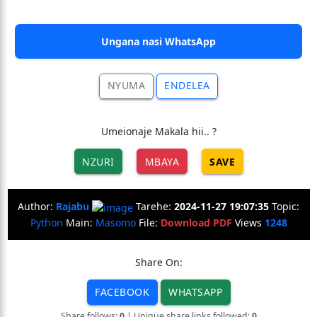
Ungana nasi WhatsApp
NYUMA
ENDELEA
Umeionaje Makala hii.. ?
NZURI
MBAYA
SAVE
Author:
Rajabu
Tarehe:
2024-11-27 19:07:35
Topic:
Python
Main:
Masomo
File:
Download PDF
Views
1248
Share On:
FACEBOOK
WHATSAPP
Share follows:
0
| Unique share links followed:
0