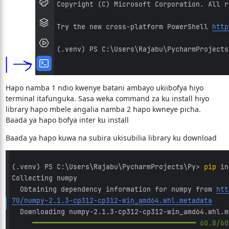
Hapo namba 1 ndio kwenye batani ambayo ukiibofya hiyo
terminal itafunguka. Sasa weka command za ku install hiyo
library hapo mbele angalia namba 2 hapo kwneye picha.
Baada ya hapo bofya inter ku install
Baada ya hapo kuwa na subira ukisubilia library ku download