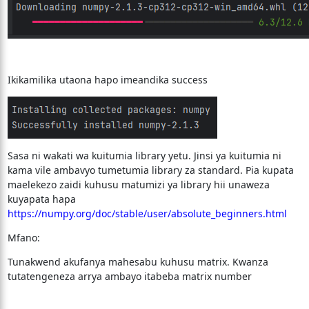
Ikikamilika utaona hapo imeandika success
Sasa ni wakati wa kuitumia library yetu. Jinsi ya kuitumia ni
kama vile ambavyo tumetumia library za standard. Pia kupata
maelekezo zaidi kuhusu matumizi ya library hii unaweza
kuyapata hapa
https://numpy.org/doc/stable/user/absolute_beginners.html
Mfano:
Tunakwend akufanya mahesabu kuhusu matrix. Kwanza
tutatengeneza arrya ambayo itabeba matrix number