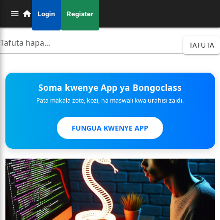
Login
Register
TAFUTA
Soma kwenye App ya Bongoclass
Pata makala zote, kozi, na maswali kwa urahisi zaidi.
FUNGUA KWENYE APP