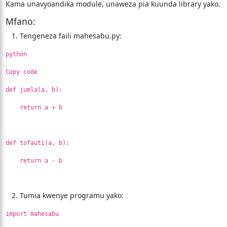
Kama unavyoandika module, unaweza pia kuunda library yako.
Mfano:
Tengeneza faili mahesabu.py:
python
Copy code
def jumla(a, b):
return a + b
def tofauti(a, b):
return a - b
Tumia kwenye programu yako:
import mahesabu