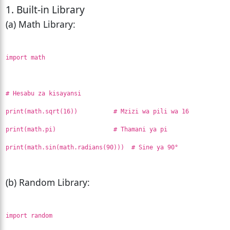
1. Built-in Library
(a) Math Library:
import math
# Hesabu za kisayansi
print(math.sqrt(16)) # Mzizi wa pili wa 16
print(math.pi) # Thamani ya pi
print(math.sin(math.radians(90))) # Sine ya 90°
(b) Random Library:
import random