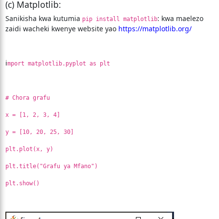
(c) Matplotlib:
Sanikisha kwa kutumia
: kwa maelezo
pip install matplotlib
zaidi wacheki kwenye website yao
https://matplotlib.org/
i
mport matplotlib.pyplot as plt
# Chora grafu
x = [1, 2, 3, 4]
y = [10, 20, 25, 30]
plt.plot(x, y)
plt.title("Grafu ya Mfano")
plt.show()