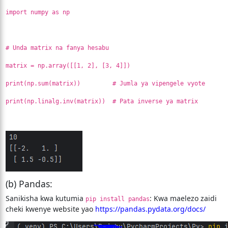
import numpy as np
# Unda matrix na fanya hesabu
matrix = np.array([[1, 2], [3, 4]])
print(np.sum(matrix)) # Jumla ya vipengele vyote
print(np.linalg.inv(matrix)) # Pata inverse ya matrix
(b) Pandas:
Sanikisha kwa kutumia
: Kwa maelezo zaidi
pip install pandas
cheki kwenye website yao
https://pandas.pydata.org/docs/