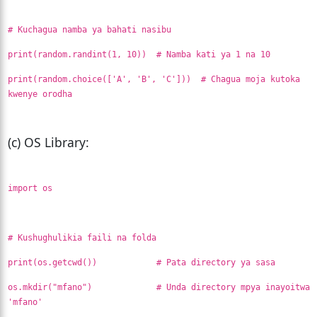
# Kuchagua namba ya bahati nasibu
print(random.randint(1, 10)) # Namba kati ya 1 na 10
print(random.choice(['A', 'B', 'C'])) # Chagua moja kutoka
kwenye orodha
(c) OS Library:
import os
# Kushughulikia faili na folda
print(os.getcwd()) # Pata directory ya sasa
os.mkdir("mfano") # Unda directory mpya inayoitwa
'mfano'