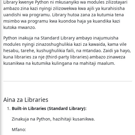
Library kwenye Python ni mkusanyiko wa modules zilizotayari
ambazo zina kazi nyingi zilizowekwa kwa ajili ya kurahisisha
uandishi wa programu. Library hutoa zana za kutumia tena
msimbo wa programu kwa kuondoa haja ya kuandika kazi
kutoka mwanzo.
Python inakuja na Standard Library ambayo inajumuisha
modules nyingi zinazoshughulikia kazi za kawaida, kama vile
hesabu, tarehe, kushughulikia faili, na mtandao. Zaidi ya hayo,
kuna libraries za nje (third-party libraries) ambazo zinaweza
kusanikwa na kutumika kulingana na mahitaji maalum.
Aina za Libraries
Built-in Libraries (Standard Library):
Zinakuja na Python, hazihitaji kusanikwa.
Mfano: