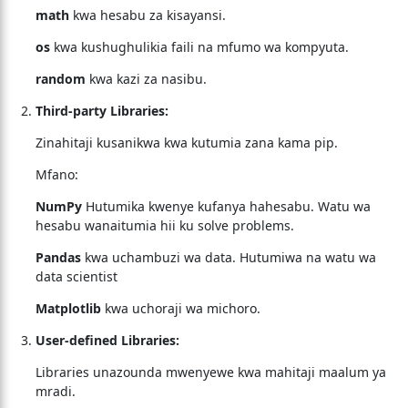
math
kwa hesabu za kisayansi.
os
kwa kushughulikia faili na mfumo wa kompyuta.
random
kwa kazi za nasibu.
Third-party Libraries:
Zinahitaji kusanikwa kwa kutumia zana kama pip.
Mfano:
NumPy
Hutumika kwenye kufanya hahesabu. Watu wa
hesabu wanaitumia hii ku solve problems.
Pandas
kwa uchambuzi wa data. Hutumiwa na watu wa
data scientist
Matplotlib
kwa uchoraji wa michoro.
User-defined Libraries:
Libraries unazounda mwenyewe kwa mahitaji maalum ya
mradi.