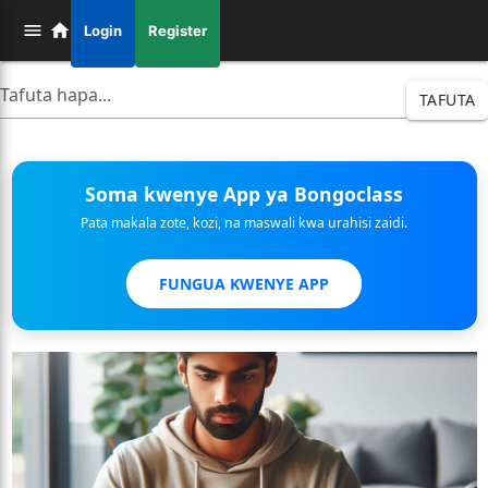
Login
Register
TAFUTA
Soma kwenye App ya Bongoclass
Pata makala zote, kozi, na maswali kwa urahisi zaidi.
FUNGUA KWENYE APP