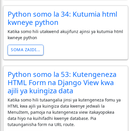
Python somo la 34: Kutumia html
kwneye python
Katika somo hili utakwend akujifunz ajinsi ya kutumia html
kwneye python
SOMA ZAIDI...
Python somo la 53: Kutengeneza
HTML Form na Django View kwa
ajili ya kuingiza data
Katika somo hili tutaangalia jinsi ya kutengeneza fomu ya
HTML kwa ajili ya kuingiza data kwenye jedwali la
MenuItem, pamoja na kutengeneza view itakayopokea
data hiyo na kuihifadhi kwenye database. Pia
tutaunganisha form na URL route.