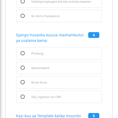
Inahitaji kujengwa kila kitu kutoka mwanzo
Ni micro-framework
Django husaidia kuzuia mashambulizi
4
ya usalama kama:
Phishing
Ransomware
Brute force
SQL injection na CSRF
Kazi kuu ya Template katika muundo
5