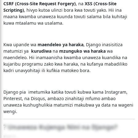
CSRF (Cross-Site Request Forgery)
, na
XSS (Cross-Site
Scripting)
, hivyo kutoa ulinzi bora kwa tovuti yako. Hii ina
maana kwamba unaweza kuunda tovuti salama bila kuhitaji
kuwa mtaalamu wa usalama.
Kwa upande wa
maendeleo ya haraka
, Django inasisitiza
matumizi ya
kurudiwa
na
mzunguko wa haraka
wa
maendeleo. Hii inamaanisha kwamba unaweza kuandika na
kujaribu programu zako kwa haraka, na kufanya mabadiliko
kadri unavyohitaji ili kufikia matokeo bora.
Django pia imetumika katika tovuti kubwa kama Instagram,
Pinterest, na Disqus, ambazo zinahitaji mfumo ambao
unaweza kushughulikia matumizi makubwa ya data na wageni
wengi.
?
Unaweza Kujenga Nini na Django?
Kwa k...