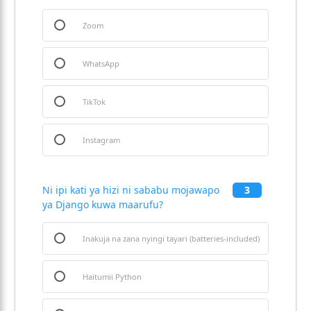
Zoom
WhatsApp
TikTok
Instagram
Ni ipi kati ya hizi ni sababu mojawapo
3
ya Django kuwa maarufu?
Inakuja na zana nyingi tayari (batteries-included)
Haitumii Python