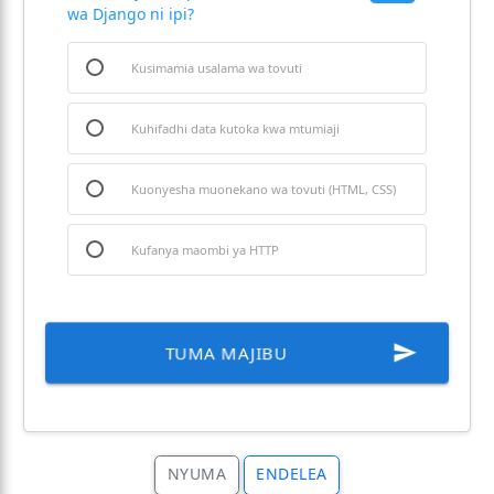
wa Django ni ipi?
Kusimamia usalama wa tovuti
Kuhifadhi data kutoka kwa mtumiaji
Kuonyesha muonekano wa tovuti (HTML, CSS)
Kufanya maombi ya HTTP
send
TUMA MAJIBU
NYUMA
ENDELEA