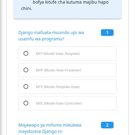
bofya kitufe cha kutuma majibu hapo
chini.
Django inafuata muundo upi wa
1
usanifu wa programu?
MVT (Model-View-Template)
MVP (Model-View-Presenter)
MTV (Model-Template-View)
MVC (Model-View-Controller)
Mojawapo ya mifumo mikubwa
2
inayotumia Django ni: