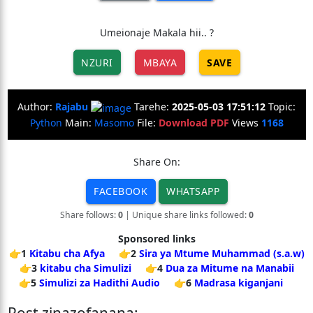
Umeionaje Makala hii.. ?
NZURI
MBAYA
SAVE
Author:
Rajabu
Tarehe:
2025-05-03 17:51:12
Topic:
Python
Main:
Masomo
File:
Download PDF
Views
1168
Share On:
FACEBOOK
WHATSAPP
Share follows:
0
| Unique share links followed:
0
Sponsored links
👉1
Kitabu cha Afya
👉2
Sira ya Mtume Muhammad (s.a.w)
👉3
kitabu cha Simulizi
👉4
Dua za Mitume na Manabii
👉5
Simulizi za Hadithi Audio
👉6
Madrasa kiganjani
Post zinazofanana: