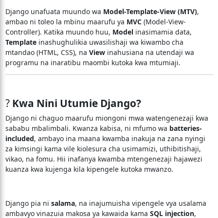
Django unafuata muundo wa
Model-Template-View (MTV)
,
ambao ni toleo la mbinu maarufu ya
MVC
(Model-View-
Controller). Katika muundo huu,
Model
inasimamia data,
Template
inashughulikia uwasilishaji wa kiwambo cha
mtandao (HTML, CSS), na
View
inahusiana na utendaji wa
programu na inaratibu maombi kutoka kwa mtumiaji.
?
Kwa Nini Utumie Django?
Django ni chaguo maarufu miongoni mwa watengenezaji kwa
sababu mbalimbali. Kwanza kabisa, ni mfumo wa
batteries-
included
, ambayo ina maana kwamba inakuja na zana nyingi
za kimsingi kama vile kiolesura cha usimamizi, uthibitishaji,
vikao, na fomu. Hii inafanya kwamba mtengenezaji hajawezi
kuanza kwa kujenga kila kipengele kutoka mwanzo.
Django pia ni
salama
, na inajumuisha vipengele vya usalama
ambavyo vinazuia makosa ya kawaida kama
SQL injection
,