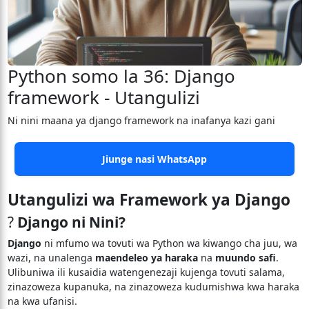
Python somo la 36: Django
framework - Utangulizi
Ni nini maana ya django framework na inafanya kazi gani
Jiunge nasi WhatsApp
Utangulizi wa Framework ya Django
?
Django ni Nini?
Django
ni mfumo wa tovuti wa Python wa kiwango cha juu, wa
wazi, na unalenga
maendeleo ya haraka
na
muundo safi
.
Ulibuniwa ili kusaidia watengenezaji kujenga tovuti salama,
zinazoweza kupanuka, na zinazoweza kudumishwa kwa haraka
na kwa ufanisi.