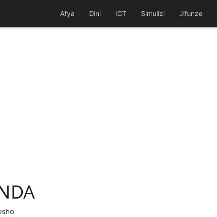
Afya
Dini
ICT
Simulizi
Jifunze
UNDA
bisho