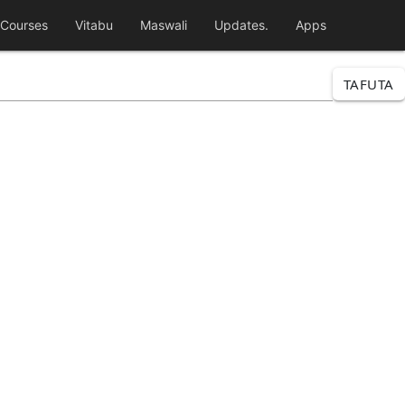
Courses
Vitabu
Maswali
Updates.
Apps
TAFUTA