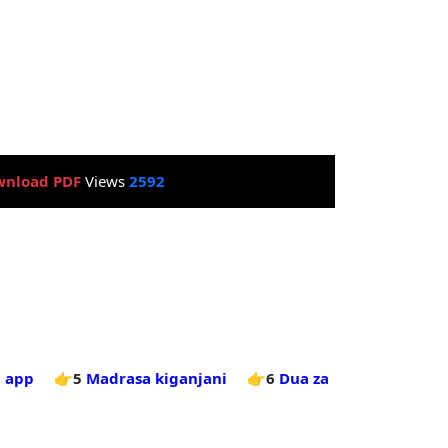
nload PDF
Views
2592
b app
👉5
Madrasa kiganjani
👉6
Dua za