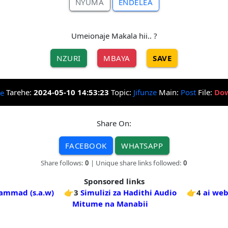
NYUMA
ENDELEA
Umeionaje Makala hii.. ?
NZURI
MBAYA
SAVE
Tarehe:
2024-05-10 14:53:23
Topic:
Jifunze
Main:
Post
File:
Dow
Share On:
FACEBOOK
WHATSAPP
Share follows:
0
| Unique share links followed:
0
Sponsored links
ammad (s.a.w)
👉3
Simulizi za Hadithi Audio
👉4
ai we
Mitume na Manabii