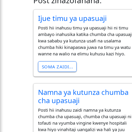
Post zinazofanana:
Ijue timu ya upasuaji
Posti hii inahusu timu ya upasuaji hii ni timu
ambayo inahusika katika chumba cha upasuaji
kwa sababu ya kutunza usafi na usalama
chumba hiki kinapaswa juwa na timu ya watu
wanne na walio na elimu kuhusu kazi hiyo.
SOMA ZAIDI...
Namna ya kutunza chumba
cha upasuaji
Posti hii inahusu zaidi namna ya kutunza
chumba cha upasuaji, chumba cha upasuaji ni
tofauti na vyumba vingine kwenye hospitali
kwa hiyo vinahitaji uangalizi wa hali ya juu