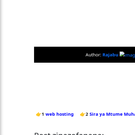
Author:
Rajabu
👉1
web hosting
👉2
Sira ya Mtume Muh