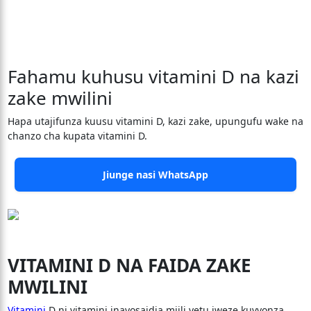
Fahamu kuhusu vitamini D na kazi
zake mwilini
Hapa utajifunza kuusu vitamini D, kazi zake, upungufu wake na
chanzo cha kupata vitamini D.
Jiunge nasi WhatsApp
VITAMINI D NA FAIDA ZAKE
MWILINI
Vitamini
D ni vitamini inayosaidia miili yetu iweze kuvyonza