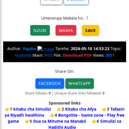
Umeionaje Makala hii.. ?
NZURI
MBAYA
SAVE
Author:
Rajabu
Tarehe:
2024-05-10 14:53:23
Topic:
Huduma
Main:
Post
File:
Download PDF
Views
2651
Share On:
FACEBOOK
WHATSAPP
Share follows:
0
| Unique share links followed:
0
Sponsored links
👉1
kitabu cha Simulizi
👉2
Kitabu cha Afya
👉3
Tafasiri
ya Riyadh Swalihina
👉4
Bongolite - Game zone - Play free
game
👉5
Dua za Mitume na Manabii
👉6
Simulizi za
Hadithi Audio