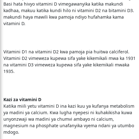
Basi hata hivyo vitamini D vimegawanyika katika makundi
kadhaa, makuu katika kundi hilo ni vitamini D2 na bitamini D3.
makundi haya mawili kwa pamoja ndiyo hufahamka kama
vitamini D.
Vitamini D1 na vitamini D2 kwa pamoja pia huitwa calciferol.
Vitamini D2 vimeweza kupewa sifa yake kikemikali mwa ka 1931
na vitamini D3 vimeweza kupewa sifa yake kikemikali mwaka
1935.
Kazi za vitamini D
Katika miili yetu vitamini D ina kazi kuu ya kufanya metabolism
ya madini ya calcium. Kwa lugha nyepesi ni kuhakikisha kuwa
unyonzwaji wa madini ya chumvi ambayo ni calcium,
magnesium na phosphate unafanyika vyema ndani ya utumbo
mdogo.