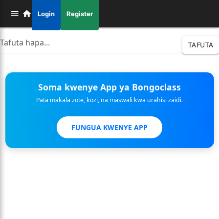
Login
Register
TAFUTA
Soma kwenye App ya Bongoclass
Pata makala zote, kozi, na maswali kwa urahisi zaidi.
FUNGUA KWENYE APP