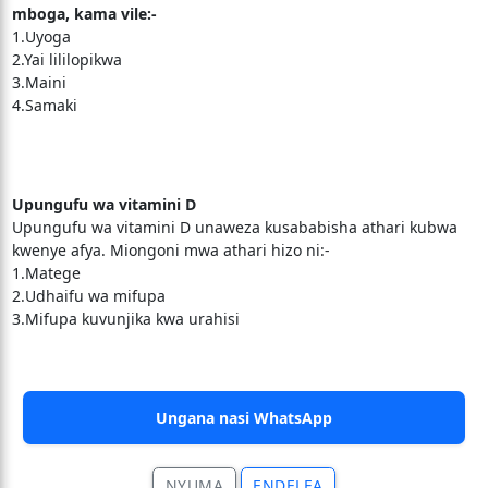
mboga, kama vile:-
1.Uyoga
2.Yai lililopikwa
3.Maini
4.Samaki
Upungufu wa vitamini D
Upungufu wa vitamini D unaweza kusababisha athari kubwa
kwenye afya. Miongoni mwa athari hizo ni:-
1.Matege
2.Udhaifu wa mifupa
3.Mifupa kuvunjika kwa urahisi
Ungana nasi WhatsApp
NYUMA
ENDELEA