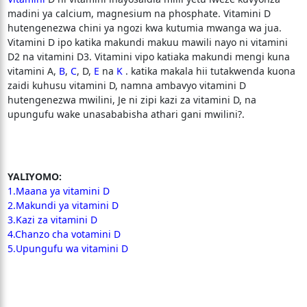
madini ya calcium, magnesium na phosphate. Vitamini D
hutengenezwa chini ya ngozi kwa kutumia mwanga wa jua.
Vitamini D ipo katika makundi makuu mawili nayo ni vitamini
D2 na vitamini D3. Vitamini vipo katiaka makundi mengi kuna
vitamini A,
B
,
C
, D,
E
na
K
. katika makala hii tutakwenda kuona
zaidi kuhusu vitamini D, namna ambavyo vitamini D
hutengenezwa mwilini, Je ni zipi kazi za vitamini D, na
upungufu wake unasababisha athari gani mwilini?.
YALIYOMO:
1.Maana ya vitamini D
2.Makundi ya vitamini D
3.Kazi za vitamini D
4.Chanzo cha votamini D
5.Upungufu wa vitamini D