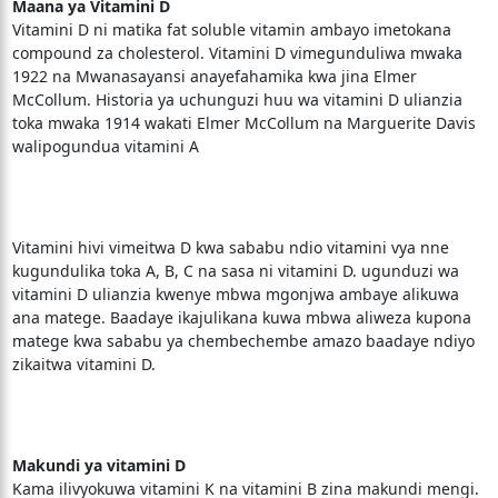
Maana ya Vitamini D
Vitamini D ni matika fat soluble vitamin ambayo imetokana
compound za cholesterol. Vitamini D vimegunduliwa mwaka
1922 na Mwanasayansi anayefahamika kwa jina Elmer
McCollum. Historia ya uchunguzi huu wa vitamini D ulianzia
toka mwaka 1914 wakati Elmer McCollum na Marguerite Davis
walipogundua vitamini A
Vitamini hivi vimeitwa D kwa sababu ndio vitamini vya nne
kugundulika toka A, B, C na sasa ni vitamini D. ugunduzi wa
vitamini D ulianzia kwenye mbwa mgonjwa ambaye alikuwa
ana matege. Baadaye ikajulikana kuwa mbwa aliweza kupona
matege kwa sababu ya chembechembe amazo baadaye ndiyo
zikaitwa vitamini D.
Makundi ya vitamini D
Kama ilivyokuwa vitamini K na vitamini B zina makundi mengi.