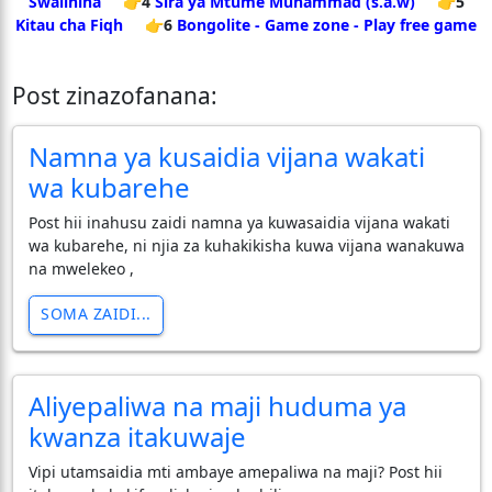
Swalihina
👉4
Sira ya Mtume Muhammad (s.a.w)
👉5
Kitau cha Fiqh
👉6
Bongolite - Game zone - Play free game
Post zinazofanana:
Namna ya kusaidia vijana wakati
wa kubarehe
Post hii inahusu zaidi namna ya kuwasaidia vijana wakati
wa kubarehe, ni njia za kuhakikisha kuwa vijana wanakuwa
na mwelekeo ,
SOMA ZAIDI...
Aliyepaliwa na maji huduma ya
kwanza itakuwaje
Vipi utamsaidia mti ambaye amepaliwa na maji? Post hii