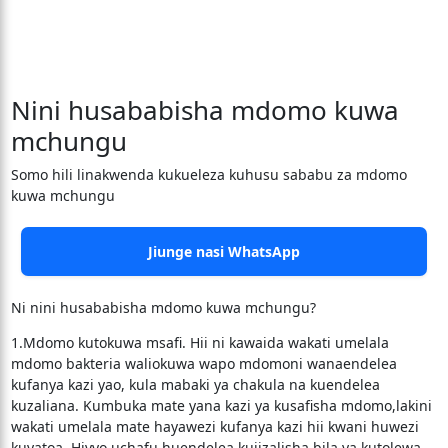
Nini husababisha mdomo kuwa
mchungu
Somo hili linakwenda kukueleza kuhusu sababu za mdomo
kuwa mchungu
Jiunge nasi WhatsApp
Ni nini husababisha mdomo kuwa mchungu?
1.Mdomo kutokuwa msafi. Hii ni kawaida wakati umelala
mdomo bakteria waliokuwa wapo mdomoni wanaendelea
kufanya kazi yao, kula mabaki ya chakula na kuendelea
kuzaliana. Kumbuka mate yana kazi ya kusafisha mdomo,lakini
wakati umelala mate hayawezi kufanya kazi hii kwani huwezi
kuyatoa. Hivyo uchafu huendelea kujizalisha bila ya kutolewa.