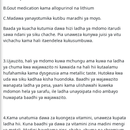
B.Gout medication kama allopurinol na lithium
C.Madawa yanayotumika kutibu maradhi ya moyo.
Baada ya kuacha kutumia dawa hizi ladha ya mdomo itarudi
sawa ndani ya siku chache. Pia unaweza kunywa juisi ya vitu
vichachu kama hali itaendelea kukusumbuwa.
3.Ujauzito, hali ya mdomo kuwa mchungu ama kuwa na ladha
ya chuma kwa wajawazito ni kawaida na hali hii kutaalamu
hufahamika kama dysgeusia ama metallic taste. Hutokea kwa
uda wa siku kadhaa kisha huondoka. Baadhi ya wajawazito
wanapata ladha ya pesa, yaani kama ulishawahi kuweka
mdomon hela ya sarafu, ile ladha unayoipata ndio ambayo
huwapata baadhi ya wajawazito.
4.Kama unatumia dawa za kuongeza vitamini, unaweza kupata
ladha hii. Kuna baadhi ya dawa za vitamini zina madini mengi
ya metali. Madini hayokama zinc, shaba, chuma na chromium.