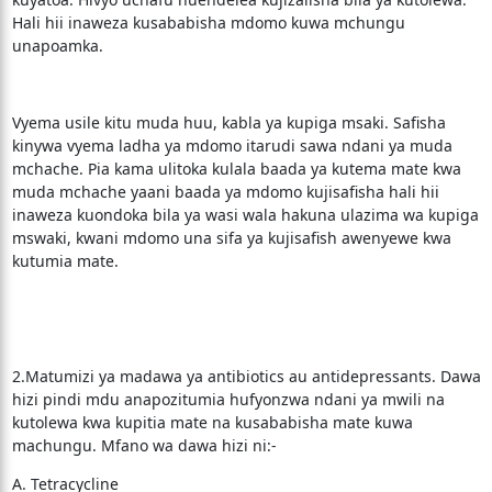
Hali hii inaweza kusababisha mdomo kuwa mchungu
unapoamka.
Vyema usile kitu muda huu, kabla ya kupiga msaki. Safisha
kinywa vyema ladha ya mdomo itarudi sawa ndani ya muda
mchache. Pia kama ulitoka kulala baada ya kutema mate kwa
muda mchache yaani baada ya mdomo kujisafisha hali hii
inaweza kuondoka bila ya wasi wala hakuna ulazima wa kupiga
mswaki, kwani mdomo una sifa ya kujisafish awenyewe kwa
kutumia mate.
2.Matumizi ya madawa ya antibiotics au antidepressants. Dawa
hizi pindi mdu anapozitumia hufyonzwa ndani ya mwili na
kutolewa kwa kupitia mate na kusababisha mate kuwa
machungu. Mfano wa dawa hizi ni:-
A. Tetracycline