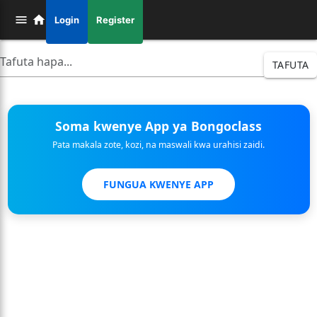
Login
Register
TAFUTA
Soma kwenye App ya Bongoclass
Pata makala zote, kozi, na maswali kwa urahisi zaidi.
FUNGUA KWENYE APP