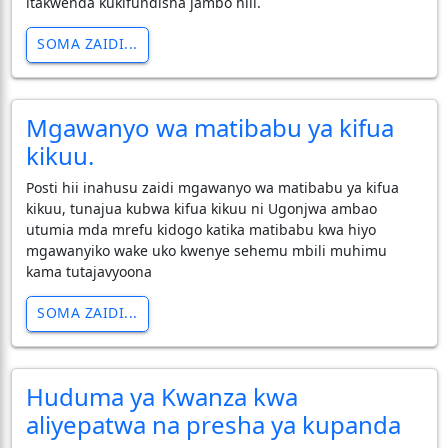
itakwenda kukifundisha jambo hili.
SOMA ZAIDI...
Mgawanyo wa matibabu ya kifua
kikuu.
Posti hii inahusu zaidi mgawanyo wa matibabu ya kifua
kikuu, tunajua kubwa kifua kikuu ni Ugonjwa ambao
utumia mda mrefu kidogo katika matibabu kwa hiyo
mgawanyiko wake uko kwenye sehemu mbili muhimu
kama tutajavyoona
SOMA ZAIDI...
Huduma ya Kwanza kwa
aliyepatwa na presha ya kupanda