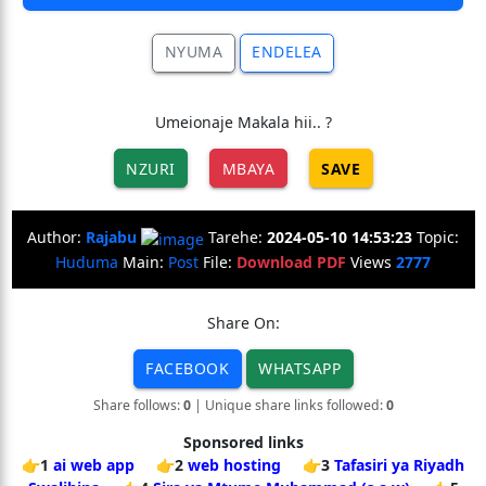
NYUMA
ENDELEA
Umeionaje Makala hii.. ?
NZURI
MBAYA
SAVE
Author:
Rajabu
Tarehe:
2024-05-10 14:53:23
Topic:
Huduma
Main:
Post
File:
Download PDF
Views
2777
Share On:
FACEBOOK
WHATSAPP
Share follows:
0
| Unique share links followed:
0
Sponsored links
👉1
ai web app
👉2
web hosting
👉3
Tafasiri ya Riyadh