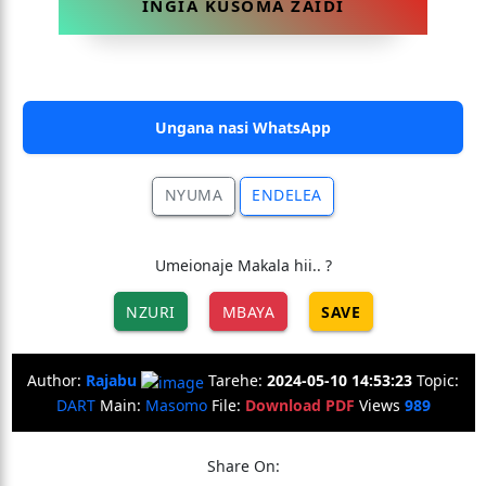
INGIA KUSOMA ZAIDI
Ungana nasi WhatsApp
NYUMA
ENDELEA
Umeionaje Makala hii.. ?
NZURI
MBAYA
SAVE
Author:
Rajabu
Tarehe:
2024-05-10 14:53:23
Topic:
DART
Main:
Masomo
File:
Download PDF
Views
989
Share On: