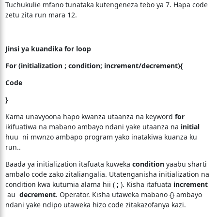
Tuchukulie mfano tunataka kutengeneza tebo ya 7. Hapa code
zetu zita run mara 12.
Jinsi ya kuandika for loop
For (initialization ; condition; increment/decrement){
Code
}
Kama unavyoona hapo kwanza utaanza na keyword
for
ikifuatiwa na mabano ambayo ndani yake utaanza na
initial
huu ni mwnzo ambapo program yako inatakiwa kuanza ku
run..
Baada ya initialization itafuata kuweka
condition
yaabu sharti
ambalo code zako zitaliangalia. Utatenganisha initialization na
condition kwa kutumia alama hii (
;
). Kisha itafuata
increment
au
decrement
. Operator. Kisha utaweka mabano {} ambayo
ndani yake ndipo utaweka hizo code zitakazofanya kazi.