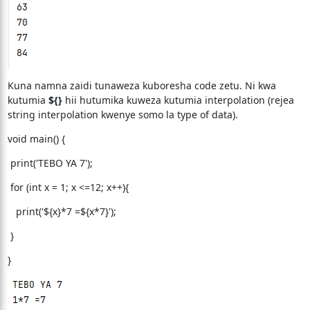
Kuna namna zaidi tunaweza kuboresha code zetu. Ni kwa
kutumia
${}
hii hutumika kuweza kutumia interpolation (rejea
string interpolation kwenye somo la type of data).
void main() {
print('TEBO YA 7');
for (int x = 1; x <=12; x++){
print('${x}*7 =${x*7}');
}
}