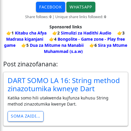
FACEBOOK
WHATSAPP
Share follows:
0
| Unique share links followed:
0
Sponsored links
👉1
Kitabu cha Afya
👉2
Simulizi za Hadithi Audio
👉3
Madrasa kiganjani
👉4
Bongolite - Game zone - Play free
game
👉5
Dua za Mitume na Manabii
👉6
Sira ya Mtume
Muhammad (s.a.w)
Post zinazofanana:
DART SOMO LA 16: String method
zinazotumika kwneye Dart
Katika somo hili utakwenda kujfunza kuhusu String
method zinazotumika kwenye Dart.
SOMA ZAIDI...