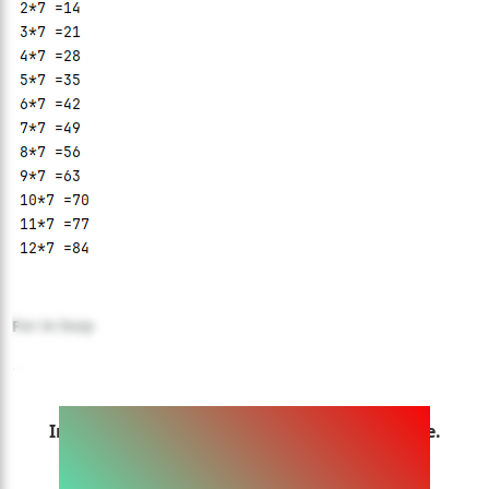
For in loop
...
Ingia sasa ili uweze kusoma makala hii yote.