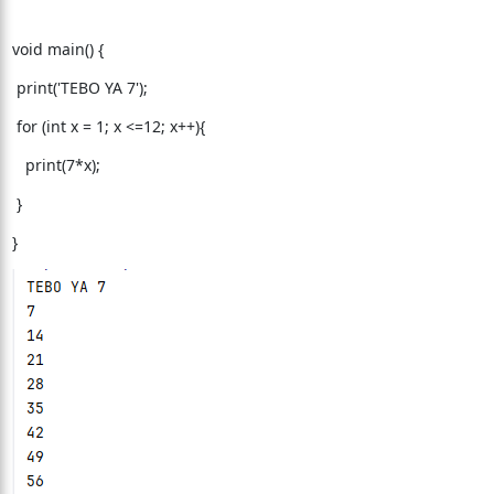
void main() {
print('TEBO YA 7');
for (int x = 1; x <=12; x++){
print(7*x);
}
}