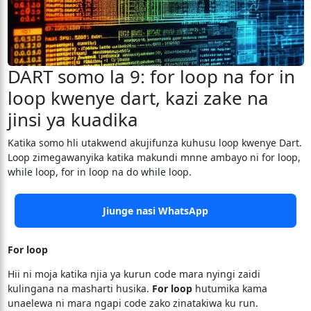
DART somo la 9: for loop na for in
loop kwenye dart, kazi zake na
jinsi ya kuadika
Katika somo hli utakwend akujifunza kuhusu loop kwenye Dart.
Loop zimegawanyika katika makundi mnne ambayo ni for loop,
while loop, for in loop na do while loop.
Jiunge nasi WhatsApp
For loop
Hii ni moja katika njia ya kurun code mara nyingi zaidi
kulingana na masharti husika.
For loop
hutumika kama
unaelewa ni mara ngapi code zako zinatakiwa ku run.