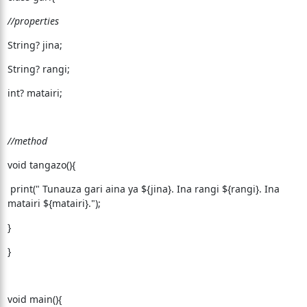
//properties
String? jina;
String? rangi;
int? matairi;
//method
void tangazo(){
print(" Tunauza gari aina ya ${jina}. Ina rangi ${rangi}. Ina
matairi ${matairi}.");
}
}
void main(){