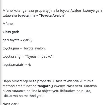
Mfano kutengeneza property jina la toyota Avalon kwenye gari
tutaweka
toyota.jina = “Toyota Avalon”
Mfano:
Class gari:
gari toyota = gari();
toyota.jina = 'Toyota avalon';
toyota.rangi = "Nyeusi mpauko";
toyota.matairi = 4;
Hapo nimetengeneza property 3, sasa takwenda kuitumia
method ama function
tangazo()
kwenye class yetu. Kufanya
hivyo tutaanza na jina la object yetu ikifuatiwa na nukta,
ikifuatiwa na method yetu.
class gari{