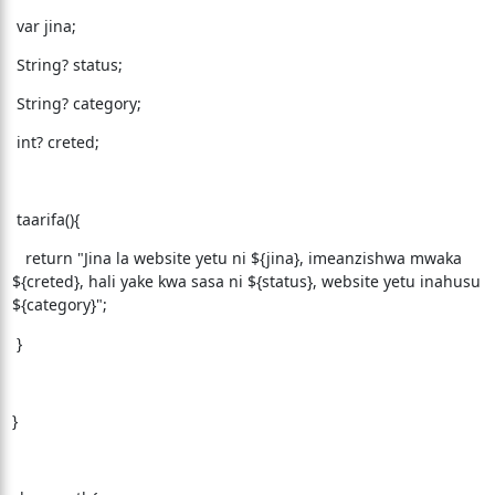
var jina;
String? status;
String? category;
int? creted;
taarifa(){
return "Jina la website yetu ni ${jina}, imeanzishwa mwaka
${creted}, hali yake kwa sasa ni ${status}, website yetu inahusu
${category}";
}
}