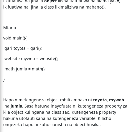
likifuatiwa na jina la
object
kisha itafuatiwa na alama ya (
=)
ikifuatiwa na jina la class likimaliziwa na mabano
()
.
Mfano
void main(){
gari toyota = gari();
website myweb = website();
math jumla = math();
}
Hapo nimetengeneza object mbili ambazo ni
toyota, myweb
na
jumla
. Sasa hatuwa inayofuata ni kutengeneza property za
kila object kulingana na class zao. Kutengeneza property
hakuna utofauti sana na kutengeneza variable. Kilicho
ongezeka hapo ni kuhusianisha na object husika.