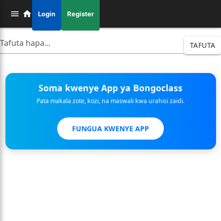
Login
Register
TAFUTA
Soma kwenye App ya Bongoclass
Pata makala zote, kozi, na maswali kwa urahisi zaidi.
FUNGUA KWENYE APP