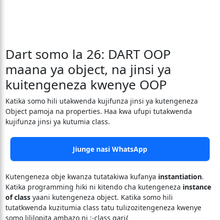
Dart somo la 26: DART OOP
maana ya object, na jinsi ya
kuitengeneza kwenye OOP
Katika somo hili utakwenda kujifunza jinsi ya kutengeneza
Object pamoja na properties. Haa kwa ufupi tutakwenda
kujifunza jinsi ya kutumia class.
Jiunge nasi WhatsApp
Kutengeneza obje kwanza tutatakiwa kufanya
instantiation
.
Katika programming hiki ni kitendo cha kutengeneza
instance
of class
yaani kutengeneza object. Katika somo hili
tutatkwenda kuzitumia class tatu tulizozitengeneza kwenye
somo lililopita ambazo ni :-class gari{