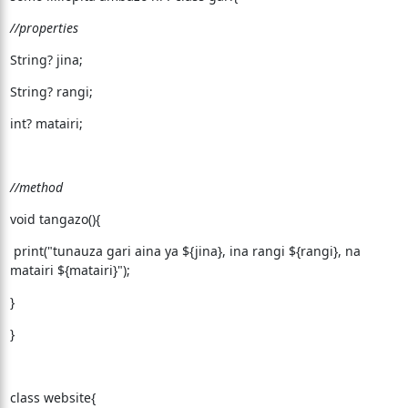
//properties
String? jina;
String? rangi;
int? matairi;
//method
void tangazo(){
print("tunauza gari aina ya ${jina}, ina rangi ${rangi}, na
matairi ${matairi}");
}
}
class website{