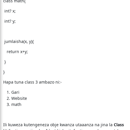
class math{
int? x;
int? y;
jumlaisha(x, y){
return x+y;
}
}
Hapa tuna class 3 ambazo ni:-
Gari
Website
math
Ili kuweza kutengeneza obje kwanza utaaanza na jina la
Class