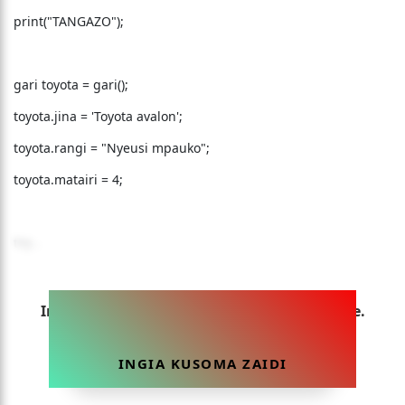
print("TANGAZO");
gari toyota = gari();
toyota.jina = 'Toyota avalon';
toyota.rangi = "Nyeusi mpauko";
toyota.matairi = 4;
toy...
Ingia sasa ili uweze kusoma makala hii yote.
INGIA KUSOMA ZAIDI