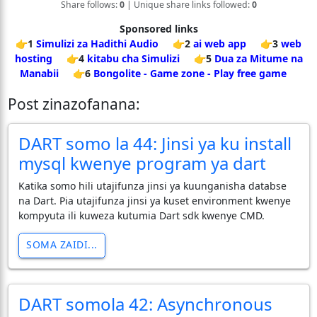
Share follows:
0
| Unique share links followed:
0
Sponsored links
👉1
Simulizi za Hadithi Audio
👉2
ai web app
👉3
web
hosting
👉4
kitabu cha Simulizi
👉5
Dua za Mitume na
Manabii
👉6
Bongolite - Game zone - Play free game
Post zinazofanana:
DART somo la 44: Jinsi ya ku install
mysql kwenye program ya dart
Katika somo hili utajifunza jinsi ya kuunganisha databse
na Dart. Pia utajifunza jinsi ya kuset environment kwenye
kompyuta ili kuweza kutumia Dart sdk kwenye CMD.
SOMA ZAIDI...
DART somola 42: Asynchronous