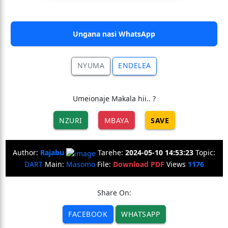
Ungana nasi WhatsApp
NYUMA
ENDELEA
Umeionaje Makala hii.. ?
NZURI
MBAYA
SAVE
Author:
Rajabu
Tarehe:
2024-05-10 14:53:23
Topic:
DART
Main:
Masomo
File:
Download PDF
Views
1176
Share On:
FACEBOOK
WHATSAPP