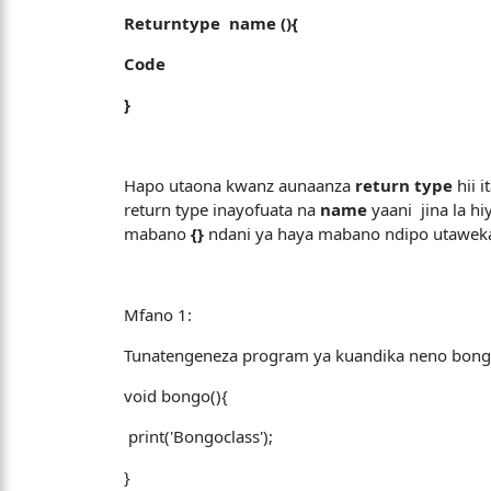
Returntype name (){
Code
}
Hapo utaona kwanz aunaanza
return type
hii 
return type inayofuata na
name
yaani jina la h
mabano
{}
ndani ya haya mabano ndipo utaweka
Mfano 1:
Tunatengeneza program ya kuandika neno bongoc
void bongo(){
print('Bongoclass');
}