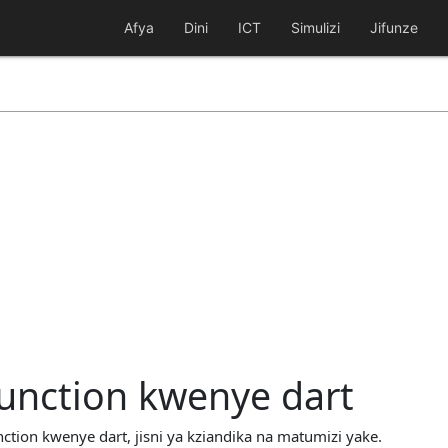
Afya
Dini
ICT
Simulizi
Jifunze
function kwenye dart
ction kwenye dart, jisni ya kziandika na matumizi yake.