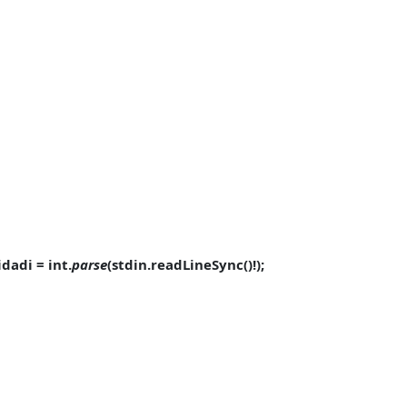
 idadi
=
int
.
parse
(
stdin
.readLineSync()!);