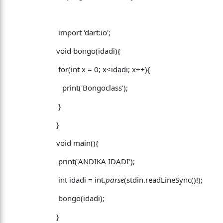
import 'dart:io';
void bongo(idadi){
for(int x = 0; x<idadi; x++){
print('Bongoclass');
}
}
void main(){
print('ANDIKA IDADI');
int idadi = int.
parse
(stdin.readLineSync()!);
bongo(idadi);
}