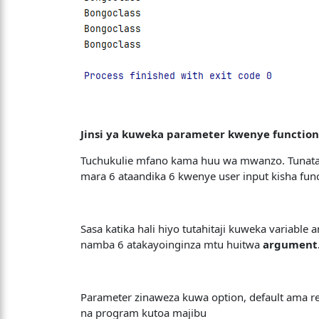
Jinsi ya kuweka parameter kwenye functio
Tuchukulie mfano kama huu wa mwanzo. Tunatak
mara 6 ataandika 6 kwenye user input kisha funct
Sasa katika hali hiyo tutahitaji kuweka variabl
namba 6 atakayoinginza mtu huitwa
argument
Parameter zinaweza kuwa option, default ama 
na program kutoa majibu