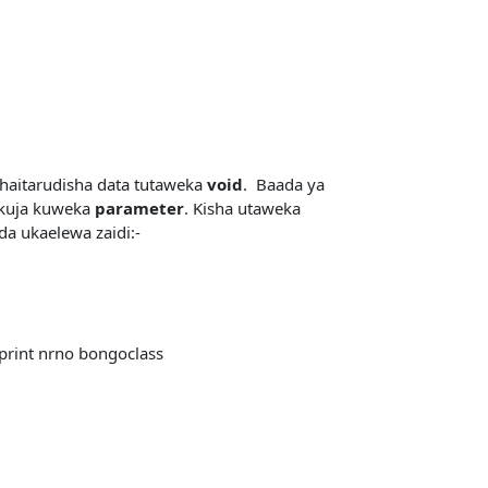
 haitarudisha data tutaweka
void
. Baada ya
kuja kuweka
parameter
. Kisha utaweka
a ukaelewa zaidi:-
print nrno bongoclass