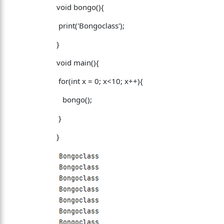
void bongo(){
print('Bongoclass');
}
void main(){
for(int x = 0; x<10; x++){
bongo();
}
}