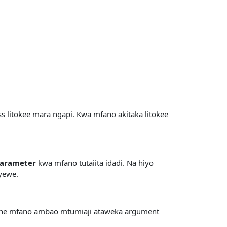
litokee mara ngapi. Kwa mfano akitaka litokee
arameter
kwa mfano tutaiita idadi. Na hiyo
yewe.
uone mfano ambao mtumiaji ataweka argument