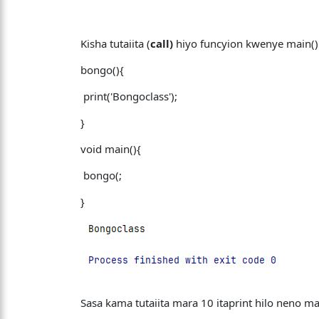
Kisha tutaiita (
call)
hiyo funcyion kwenye main()
bongo(){
print('Bongoclass');
}
void main(){
bongo(;
}
Sasa kama tutaiita mara 10 itaprint hilo neno m