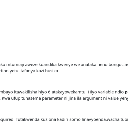
n
a mtumiaji aweze kuandika kwenye we anataka neno bongoclass 
ion yetu itafanya kazi husika.
e ambayo itawakilisha hiyo 6 atakayowekamtu. Hiyo variable ndio
p
.
Kwa ufup tunasema parameter ni jina ila argument ni value yen
required. Tutakwenda kuziona kadiri somo linavyoenda.wacha t