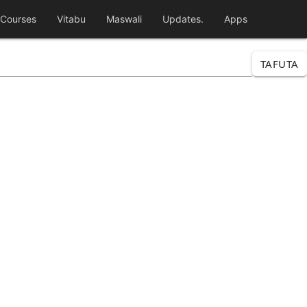
Courses
Vitabu
Maswali
Updates.
Apps
TAFUTA