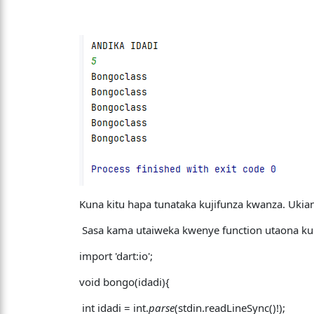
Kuna kitu hapa tunataka kujifunza kwanza. Ukian
Sasa kama utaiweka kwenye function utaona ku
import 'dart:io';
void bongo(idadi){
int idadi = int.
parse
(stdin.readLineSync()!);