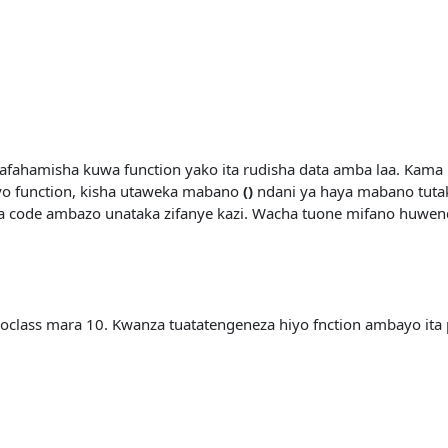
itafahamisha kuwa function yako ita rudisha data amba laa. Kama
iyo function, kisha utaweka mabano
()
ndani ya haya mabano tuta
 code ambazo unataka zifanye kazi. Wacha tuone mifano huwend
lass mara 10. Kwanza tuatatengeneza hiyo fnction ambayo ita 