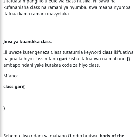
zitafuata mpangilio uleule wa class husika. Ni sawa na
kufananisha class na ramani ya nyumba. Kwa maana nyumba
itafuaa kama ramani inavyotaka.
Jinsi ya kuandika class.
Ili uweze kutengeneza Class tutatumia keyword
class
ikifuatiwa
na jina la hiyo class mfano
gari
kisha itafuatiwa na mabano
{}
ambapo ndani yake kutakaa code za hiyo class.
Mfano:
class
gari
{
}
Sehemu iliyo ndani ya mabano
{}
ndio huitwa
body of the