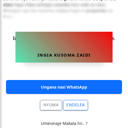
class
hapa ndipo ambapo utaweka hizo code za class.
Miongoni vya vitu muhimu vitakaa hapo ni
properties
na
func...
Ingia sasa ili uweze kusoma makala hii yote.
INGIA KUSOMA ZAIDI
Ungana nasi WhatsApp
NYUMA
ENDELEA
Umeionaje Makala hii.. ?