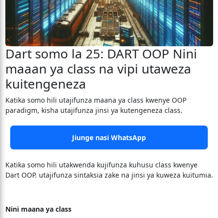
Dart somo la 25: DART OOP Nini
maaan ya class na vipi utaweza
kuitengeneza
Katika somo hili utajifunza maana ya class kwenye OOP
paradigm, kisha utajifunza jinsi ya kutengeneza class.
Jiunge nasi WhatsApp
Katika somo hili utakwenda kujifunza kuhusu class kwenye
Dart OOP. utajifunza sintaksia zake na jinsi ya kuweza kuitumia.
Nini maana ya class