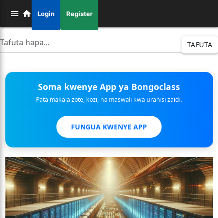
Login
Register
TAFUTA
Soma kwenye App ya Bongoclass
Pata makala zote, kozi, na maswali kwa urahisi zaidi.
FUNGUA KWENYE APP