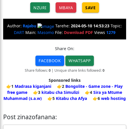
NZURI
MBAYA
SAVE
Author:
Rajabu
Tarehe:
2024-05-10 14:53:23
Topic:
DART
Main:
Masomo
File:
Download PDF
Views
1279
Share On:
FACEBOOK
WHATSAPP
Share follows:
0
| Unique share links followed:
0
Sponsored links
👉1
Madrasa kiganjani
👉2
Bongolite - Game zone - Play
free game
👉3
kitabu cha Simulizi
👉4
Sira ya Mtume
Muhammad (s.a.w)
👉5
Kitabu cha Afya
👉6
web hosting
Post zinazofanana: