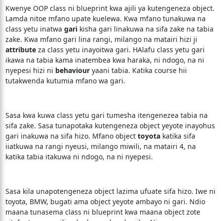
Kwenye OOP class ni blueprint kwa ajili ya kutengeneza object.
Lamda nitoe mfano upate kuelewa. Kwa mfano tunakuwa na
class yetu inatwa
gari
kisha gari linakuwa na sifa zake na tabia
zake. Kwa mfano gari lina rangi, milango na matairi hizi ji
attribute
za class yetu inayoitwa gari. HAlafu class yetu gari
ikawa na tabia kama inatembea kwa haraka, ni ndogo, na ni
nyepesi hizi ni
behaviour
yaani tabia. Katika course hii
tutakwenda kutumia mfano wa gari.
Sasa kwa kuwa class yetu gari tumesha itengenezea tabia na
sifa zake. Sasa tunapotaka kutengeneza object yeyote inayohus
gari inakuwa na sifa hizo. Mfano object
toyota
katika sifa
iiatkuwa na rangi nyeusi, milango miwili, na matairi 4, na
katika tabia itakuwa ni ndogo, na ni nyepesi.
Sasa kila unapotengeneza object lazima ufuate sifa hizo. Iwe ni
toyota, BMW, bugati ama object yeyote ambayo ni gari. Ndio
maana tunasema class ni blueprint kwa maana object zote