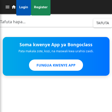
Login
Register
TAFUTA
Soma kwenye App ya Bongoclass
Pata makala zote, kozi, na maswali kwa urahisi zaidi.
FUNGUA KWENYE APP