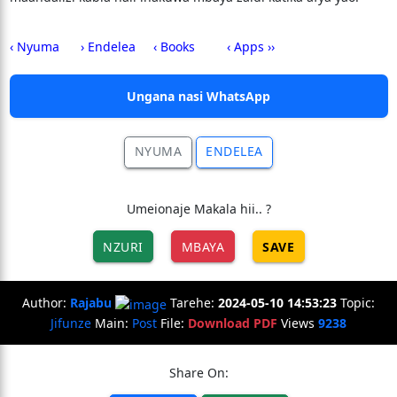
‹ Nyuma
› Endelea
‹ Books
‹ Apps ››
Ungana nasi WhatsApp
NYUMA
ENDELEA
Umeionaje Makala hii.. ?
NZURI
MBAYA
SAVE
Author:
Rajabu
Tarehe:
2024-05-10 14:53:23
Topic:
Jifunze
Main:
Post
File:
Download PDF
Views
9238
Share On: