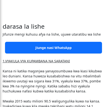
darasa la lishe
Jifunze mengi kuhusu afya na lishe, ujuwe utaratibu wa lishe
Jiunge nasi WhatsApp
1.VYAKULA VYA KUPAMBANA NA SARATANI
Kansa ni katika magonjwa yanayosumbuwa kwa kiasi kikubwa
leo duniani. Kansa huweza kusababishwa na vitu mbalimbali
ikiwemo uvutaji wa sigara kwa 31%, vyakula kwa 37%, pombe
kwa 3% na nyingine nyingi. Katika sababu hizi vyakula
huchukuwa nafasi kubwa katika kusababisha kansa.
Mwaka 2015 watu milioni 90.5 waligungulika kuwa na kansa.
Inakadiriwa kuwa kila mwaka takribani watu milioni 14.1