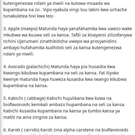
kutengenezwa ndani ya mwili na kutowa msaada wa
kupambana na zo . Vipo vyakula vingi tuu lakini kwa uchache
tunakuletea hivi kwa leo;-
3. Apple (maepo) Matunda haya yanafahamika kwa uwezo wake
mkubwa wa kuuwa seli za kansa. Tafiti za kisayansi zilizofanywa
nchini Ujerumani zinathibitisha uwepo wa procyanidins
ambayo hufahamika kudhibiti seli za kansa kutengenezwa
ndani ya mwili.
4. Avocado (palachichi) Matunda haya pia husaidia kwa
kiwango kikubwa kupambana na seli za kansa. Fat iliyoko
kwenye matunda haya huweza kusaidia kwa iwango kikubwa
kupambana na kansa.
5. Kabichi ( cabbage) Kabichi hujulikana kwa kuwa na
bioflavonoids kemikali ambazo hupambana na seli za kansa.
Kabichi kusaidia kupambana na kansa ya tumbo kansa ya
matiti na aina zingine za kansa.
6. Karoti ( carrots) Karoti zina alpha-carotene na bioflavonoids