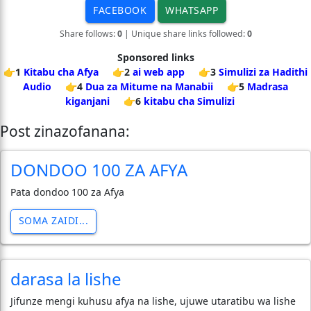
FACEBOOK
WHATSAPP
Share follows:
0
| Unique share links followed:
0
Sponsored links
👉1
Kitabu cha Afya
👉2
ai web app
👉3
Simulizi za Hadithi
Audio
👉4
Dua za Mitume na Manabii
👉5
Madrasa
kiganjani
👉6
kitabu cha Simulizi
Post zinazofanana:
DONDOO 100 ZA AFYA
Pata dondoo 100 za Afya
SOMA ZAIDI...
darasa la lishe
Jifunze mengi kuhusu afya na lishe, ujuwe utaratibu wa lishe