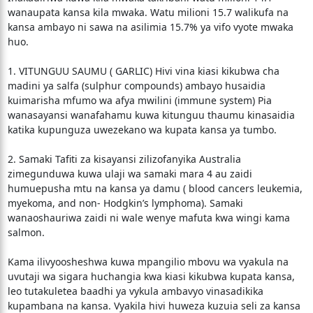
wanaupata kansa kila mwaka. Watu milioni 15.7 walikufa na
kansa ambayo ni sawa na asilimia 15.7% ya vifo vyote mwaka
huo.
1. VITUNGUU SAUMU ( GARLIC) Hivi vina kiasi kikubwa cha
madini ya salfa (sulphur compounds) ambayo husaidia
kuimarisha mfumo wa afya mwilini (immune system) Pia
wanasayansi wanafahamu kuwa kitunguu thaumu kinasaidia
katika kupunguza uwezekano wa kupata kansa ya tumbo.
2. Samaki Tafiti za kisayansi zilizofanyika Australia
zimegunduwa kuwa ulaji wa samaki mara 4 au zaidi
humuepusha mtu na kansa ya damu ( blood cancers leukemia,
myekoma, and non- Hodgkin’s lymphoma). Samaki
wanaoshauriwa zaidi ni wale wenye mafuta kwa wingi kama
salmon.
Kama ilivyoosheshwa kuwa mpangilio mbovu wa vyakula na
uvutaji wa sigara huchangia kwa kiasi kikubwa kupata kansa,
leo tutakuletea baadhi ya vykula ambavyo vinasadikika
kupambana na kansa. Vyakila hivi huweza kuzuia seli za kansa