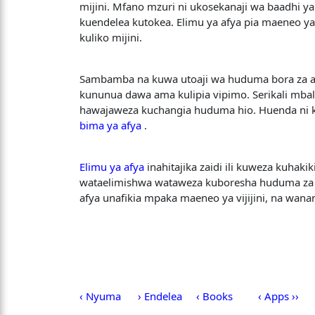
mijini. Mfano mzuri ni ukosekanaji wa baadhi y
kuendelea kutokea. Elimu ya afya pia maeneo ya 
kuliko mijini.
Sambamba na kuwa utoaji wa huduma bora za afy
kununua dawa ama kulipia vipimo. Serikali mbali
hawajaweza kuchangia huduma hio. Huenda ni k
bima ya afya
.
Elimu ya afya
inahitajika zaidi ili kuweza kuha
wataelimishwa wataweza kuboresha huduma za af
afya unafikia mpaka maeneo ya vijijini, na wana
‹ Nyuma
› Endelea
‹ Books
‹ Apps ››