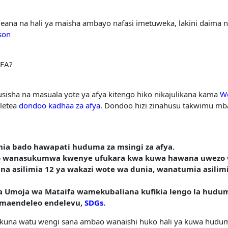
ana na hali ya maisha ambayo nafasi imetuweka, lakini daima ni
son
FA?
sisha na masuala yote ya afya kitengo hiko nikajulikana kama
Wo
uletea
dondoo kadhaa za afya
. Dondoo hizi zinahusu takwimu mba
nia bado hawapati huduma za msingi za afya.
do wanasukumwa kwenye ufukara kwa kuwa hawana uwezo w
a na asilimia 12 ya wakazi wote wa dunia, wanatumia asilim
 Umoja wa Mataifa wamekubaliana kufikia lengo la hudum
 maendeleo endelevu,
SDGs.
i kuna watu wengi sana ambao wanaishi huko hali ya kuwa hudum