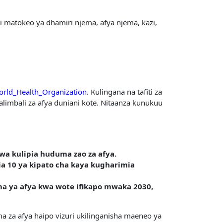
 matokeo ya dhamiri njema, afya njema, kazi,
rld_Health_Organization
. Kulingana na tafiti za
limbali za afya duniani kote. Nitaanza kunukuu
a kulipia huduma zao za afya.
ia 10 ya kipato cha kaya kugharimia
a ya afya kwa wote ifikapo mwaka 2030,
a za afya haipo vizuri ukilinganisha maeneo ya