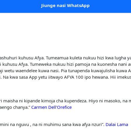
Jiunge nasi WhatsApp
ashuhuri kuhusu Afya. Tumeamua kuleta nukuu hizi kwa lugha ya
i kuhusu Afya. Tumeweka nukuu hizi pamoja na kuonesha nani
i wetu waendelee kuwa nasi. Pia tunapenda kuwajulisha kuwa Ap
i. Na kwa sasa App yetu iitwayo AFYA 100 ipo hewana. Hii imek
ri maisha ni kipande kimoja cha kupendeza. Hiyo ni masoko, na 
 maengo chanya.”
Carmen Dell'Orefice
iamini na nguvu , na ni muhimu sana kwa afya nzuri”.
Dalai Lama