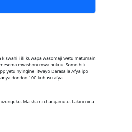
 kiswahili ili kuwapa wasomaji wetu matumaini
 amesema mwishoni mwa nukuu. Somo hili
p yetu nyingine iitwayo Darasa la Afya ipo
usanya dondoo 100 kuhusu afya.
mizunguko. Maisha ni changamoto. Lakini nina