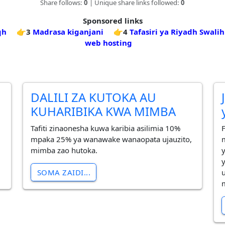
Share follows:
0
| Unique share links followed:
0
Sponsored links
qh
👉3
Madrasa kiganjani
👉4
Tafasiri ya Riyadh Swalih
web hosting
DALILI ZA KUTOKA AU
KUHARIBIKA KWA MIMBA
Tafiti zinaonesha kuwa karibia asilimia 10%
mpaka 25% ya wanawake wanaopata ujauzito,
mimba zao hutoka.
SOMA ZAIDI...
u