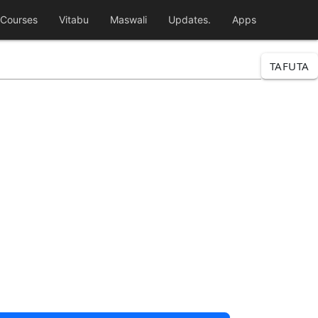
Courses
Vitabu
Maswali
Updates.
Apps
TAFUTA