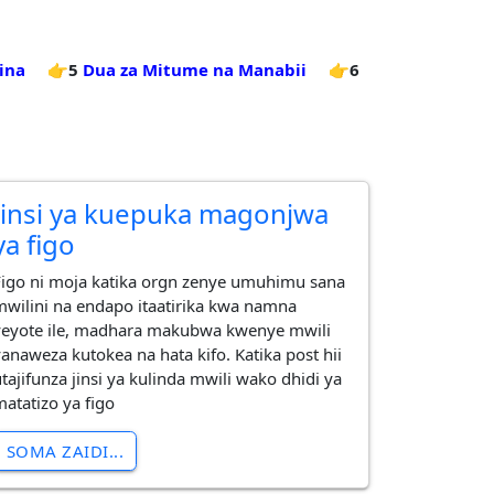
ina
👉5
Dua za Mitume na Manabii
👉6
Jinsi ya kuepuka magonjwa
ya figo
Figo ni moja katika orgn zenye umuhimu sana
mwilini na endapo itaatirika kwa namna
yeyote ile, madhara makubwa kwenye mwili
yanaweza kutokea na hata kifo. Katika post hii
tajifunza jinsi ya kulinda mwili wako dhidi ya
matatizo ya figo
SOMA ZAIDI...