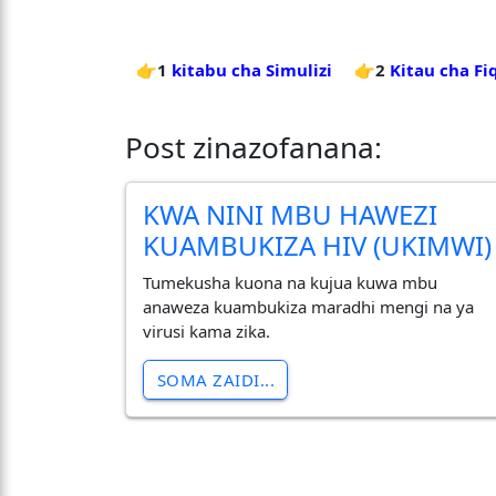
👉1
kitabu cha Simulizi
👉2
Kitau cha Fi
Post zinazofanana:
KWA NINI MBU HAWEZI
KUAMBUKIZA HIV (UKIMWI)
Tumekusha kuona na kujua kuwa mbu
anaweza kuambukiza maradhi mengi na ya
virusi kama zika.
SOMA ZAIDI...