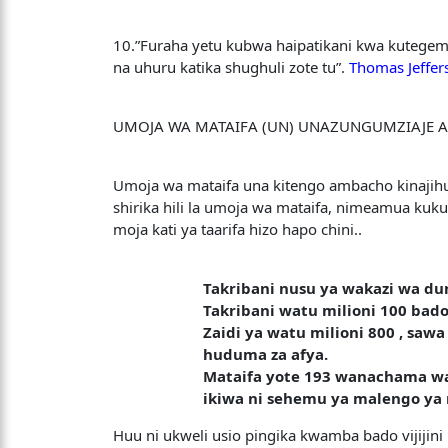
10.”Furaha yetu kubwa haipatikani kwa kutegeme
na uhuru katika shughuli zote tu”.
Thomas Jeffer
UMOJA WA MATAIFA (UN) UNAZUNGUMZIAJE A
Umoja wa mataifa una kitengo ambacho kinajihu
shirika hili la umoja wa mataifa, nimeamua kuk
moja kati ya taarifa hizo hapo chini..
Takribani nusu ya wakazi wa du
Takribani watu milioni 100 ba
Zaidi ya watu milioni 800 , saw
huduma za afya.
Mataifa yote 193 wanachama wa
ikiwa ni sehemu ya malengo ya
Huu ni ukweli usio pingika kwamba bado vijijin