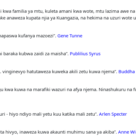
weli kwa familia ya mtu, kuleta amani kwa wote, mtu lazima awe n
ke anaweza kupata njia ya Kuangazia, na hekima na uzuri wote 
unapaswa kufanya mazoezi”.
Gene Tunne
 ni baraka kubwa zaidi za maisha”.
Publilius Syrus
.. vinginevyo hatutaweza kuweka akili zetu kuwa njema”.
Buddha
u kwa kuwa na marafiki wazuri na afya njema. Ninashukuru na 
ri - hiyo ndiyo mali yetu kuu katika mali zetu”.
Arlen Specter
ata hivyo, inaweza kuwa akaunti muhimu sana ya akiba”.
Anne Wi