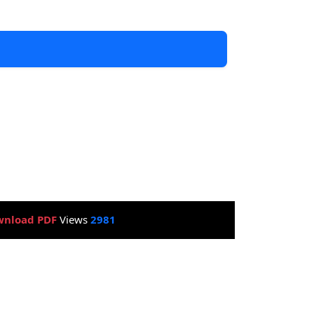
nload PDF
Views
2981