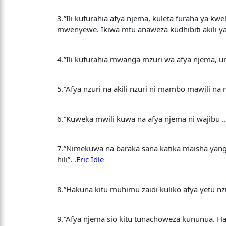
3.”Ili kufurahia afya njema, kuleta furaha ya k
mwenyewe. Ikiwa mtu anaweza kudhibiti akili ya
4.”Ili kufurahia mwanga mzuri wa afya njema, 
5.”Afya nzuri na akili nzuri ni mambo mawili na
6.”Kuweka mwili kuwa na afya njema ni wajibu .
7.”Nimekuwa na baraka sana katika maisha yang
hili”. .
Eric Idle
8.”Hakuna kitu muhimu zaidi kuliko afya yetu nzu
9.”Afya njema sio kitu tunachoweza kununua. H