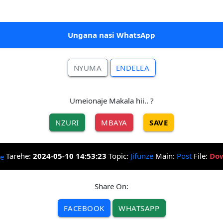
Ungana nasi WhatsApp
NYUMA
ENDELEA
Umeionaje Makala hii.. ?
NZURI
MBAYA
SAVE
Tarehe:
2024-05-10 14:53:23
Topic:
Jifunze
Main:
Post
File:
Dow
Share On:
FACEBOOK
WHATSAPP