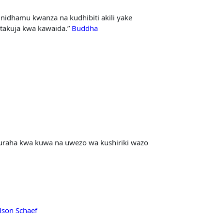
a nidhamu kwanza na kudhibiti akili yake
utakuja kwa kawaida.”
Buddha
furaha kwa kuwa na uwezo wa kushiriki wazo
lson Schaef