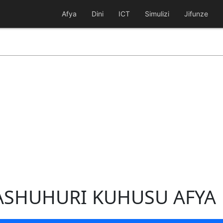
Afya
Dini
ICT
Simulizi
Jifunze
ASHUHURI KUHUSU AFYA