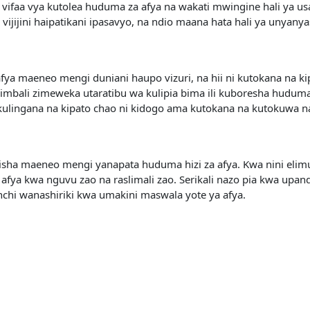
a vifaa vya kutolea huduma za afya na wakati mwingine hali ya u
vijijini haipatikani ipasavyo, na ndio maana hata hali ya unyany
a maeneo mengi duniani haupo vizuri, na hii ni kutokana na ki
mbali zimeweka utaratibu wa kulipia bima ili kuboresha huduma z
ulingana na kipato chao ni kidogo ama kutokana na kutokuwa na
kikisha maeneo mengi yanapata huduma hizi za afya. Kwa nini eli
ya kwa nguvu zao na raslimali zao. Serikali nazo pia kwa upa
nchi wanashiriki kwa umakini maswala yote ya afya.