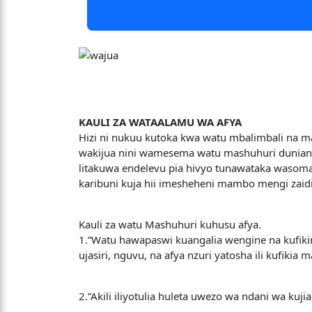
KAULI ZA WATAALAMU WA AFYA
Hizi ni nukuu kutoka kwa watu mbalimbali na m
wakijua nini wamesema watu mashuhuri dunian
litakuwa endelevu pia hivyo tunawataka wasomaj
karibuni kuja hii imesheheni mambo mengi zaid
Kauli za watu Mashuhuri kuhusu afya.
1.”Watu hawapaswi kuangalia wengine na kufiki
ujasiri, nguvu, na afya nzuri yatosha ili kufikia
2.”Akili iliyotulia huleta uwezo wa ndani wa kuj