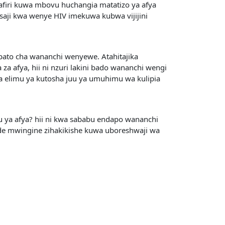
safiri kuwa mbovu huchangia matatizo ya afya
asaji kwa wenye HIV imekuwa kubwa vijijini
pato cha wananchi wenyewe. Atahitajika
a afya, hii ni nzuri lakini bado wananchi wengi
 elimu ya kutosha juu ya umuhimu wa kulipia
mu ya afya? hii ni kwa sababu endapo wananchi
nde mwingine zihakikishe kuwa uboreshwaji wa