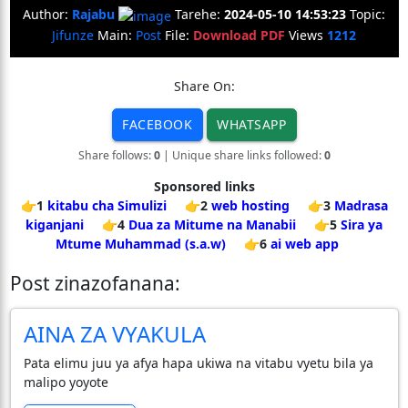
Author:
Rajabu
Tarehe:
2024-05-10 14:53:23
Topic:
Jifunze
Main:
Post
File:
Download PDF
Views
1212
Share On:
FACEBOOK
WHATSAPP
Share follows:
0
| Unique share links followed:
0
Sponsored links
👉1
kitabu cha Simulizi
👉2
web hosting
👉3
Madrasa
kiganjani
👉4
Dua za Mitume na Manabii
👉5
Sira ya
Mtume Muhammad (s.a.w)
👉6
ai web app
Post zinazofanana:
AINA ZA VYAKULA
Pata elimu juu ya afya hapa ukiwa na vitabu vyetu bila ya
malipo yoyote