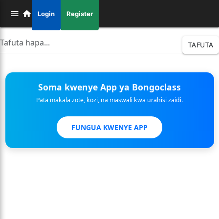
Login
Register
TAFUTA
Soma kwenye App ya Bongoclass
Pata makala zote, kozi, na maswali kwa urahisi zaidi.
FUNGUA KWENYE APP