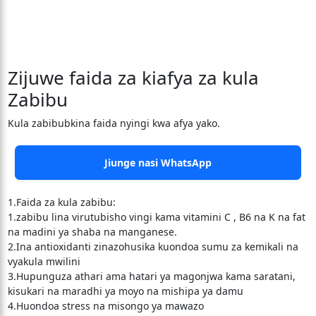
Zijuwe faida za kiafya za kula
Zabibu
Kula zabibubkina faida nyingi kwa afya yako.
Jiunge nasi WhatsApp
1.Faida za kula zabibu:
1.zabibu lina virutubisho vingi kama vitamini C , B6 na K na fat
na madini ya shaba na manganese.
2.Ina antioxidanti zinazohusika kuondoa sumu za kemikali na
vyakula mwilini
3.Hupunguza athari ama hatari ya magonjwa kama saratani,
kisukari na maradhi ya moyo na mishipa ya damu
4.Huondoa stress na misongo ya mawazo