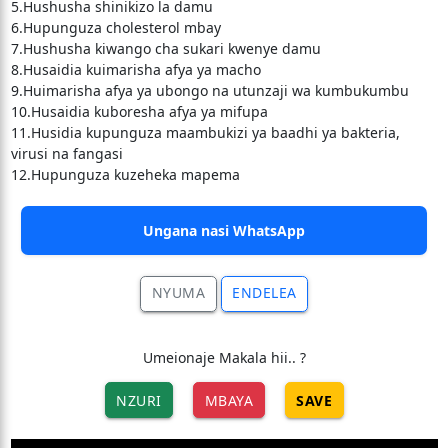
5.Hushusha shinikizo la damu
6.Hupunguza cholesterol mbay
7.Hushusha kiwango cha sukari kwenye damu
8.Husaidia kuimarisha afya ya macho
9.Huimarisha afya ya ubongo na utunzaji wa kumbukumbu
10.Husaidia kuboresha afya ya mifupa
11.Husidia kupunguza maambukizi ya baadhi ya bakteria,
virusi na fangasi
12.Hupunguza kuzeheka mapema
Ungana nasi WhatsApp
NYUMA
ENDELEA
Umeionaje Makala hii.. ?
NZURI
MBAYA
SAVE