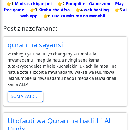
👉1
Madrasa kiganjani
👉2
Bongolite - Game zone - Play
free game
👉3
Kitabu cha Afya
👉4
web hosting
👉5
ai
web app
👉6
Dua za Mitume na Manabii
Post zinazofanana:
quran na sayansi
2; mbegu ya uhai uliyo changanyikaUmbile la
mwanadamu limepitia hatua nyingi sana kama
tutakavyoendelea mbele kuonalakini ukiachilia mbali na
hatua zote alizopitia mwanadamu wakati wa kuumbwa
lakiniumbile la mwanadamu bado limebakia kuwa dhalili
kama ALLA
SOMA ZAIDI...
Utofauti wa Quran na hadithi Al
Quds