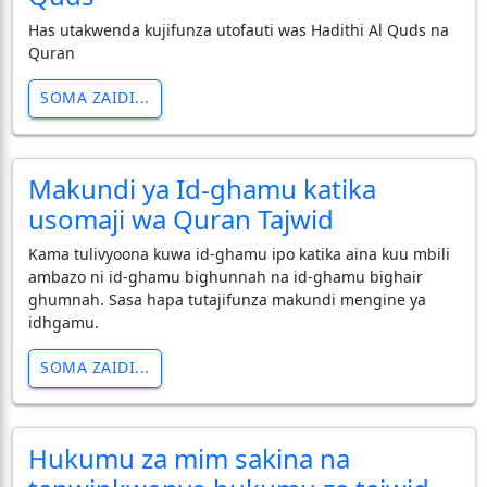
Has utakwenda kujifunza utofauti was Hadithi Al Quds na
Quran
SOMA ZAIDI...
Makundi ya Id-ghamu katika
usomaji wa Quran Tajwid
Kama tulivyoona kuwa id-ghamu ipo katika aina kuu mbili
ambazo ni id-ghamu bighunnah na id-ghamu bighair
ghumnah. Sasa hapa tutajifunza makundi mengine ya
idhgamu.
SOMA ZAIDI...
Hukumu za mim sakina na