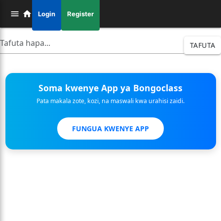
Login
Register
TAFUTA
Soma kwenye App ya Bongoclass
Pata makala zote, kozi, na maswali kwa urahisi zaidi.
FUNGUA KWENYE APP