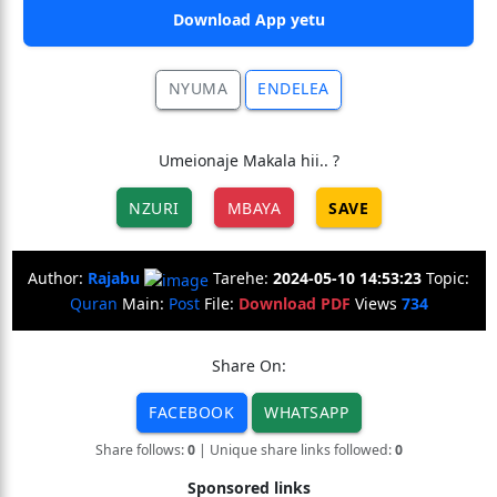
Download App yetu
NYUMA
ENDELEA
Umeionaje Makala hii.. ?
NZURI
MBAYA
SAVE
Author:
Rajabu
Tarehe:
2024-05-10 14:53:23
Topic:
Quran
Main:
Post
File:
Download PDF
Views
734
Share On:
FACEBOOK
WHATSAPP
Share follows:
0
| Unique share links followed:
0
Sponsored links