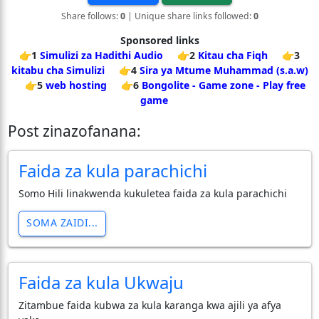
Share follows:
0
| Unique share links followed:
0
Sponsored links
👉1
Simulizi za Hadithi Audio
👉2
Kitau cha Fiqh
👉3
kitabu cha Simulizi
👉4
Sira ya Mtume Muhammad (s.a.w)
👉5
web hosting
👉6
Bongolite - Game zone - Play free
game
Post zinazofanana:
Faida za kula parachichi
Somo Hili linakwenda kukuletea faida za kula parachichi
SOMA ZAIDI...
Faida za kula Ukwaju
Zitambue faida kubwa za kula karanga kwa ajili ya afya