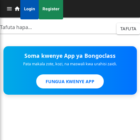
Login
Register
TAFUTA
Soma kwenye App ya Bongoclass
Pata makala zote, kozi, na maswali kwa urahisi zaidi.
FUNGUA KWENYE APP