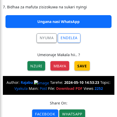
7. Bidhaa za mafuta zisizokuwa na sukari nyingi
Ungana nasi WhatsApp
NYUMA
ENDELEA
Umeionaje Makala hii.. ?
NZURI
MBAYA
SAVE
Author:
Rajabu
Tarehe:
2024-05-10 14:53:23
Topic:
Vyakula
Main:
Post
File:
Download PDF
Views
2252
Share On:
FACEBOOK
WHATSAPP