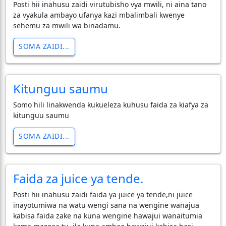
Posti hii inahusu zaidi virutubisho vya mwili, ni aina tano
za vyakula ambayo ufanya kazi mbalimbali kwenye
sehemu za mwili wa binadamu.
SOMA ZAIDI...
Kitunguu saumu
Somo hili linakwenda kukueleza kuhusu faida za kiafya za
kitunguu saumu
SOMA ZAIDI...
Faida za juice ya tende.
Posti hii inahusu zaidi faida ya juice ya tende,ni juice
inayotumiwa na watu wengi sana na wengine wanajua
kabisa faida zake na kuna wengine hawajui wanaitumia