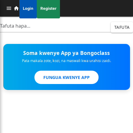
Login
Register
TAFUTA
Soma kwenye App ya Bongoclass
Pata makala zote, kozi, na maswali kwa urahisi zaidi.
FUNGUA KWENYE APP