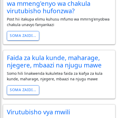
wa mmeng'enyo wa chakula
virutubisho hufonzwa?
Post hii itakupa elimu kuhusu mfumo wa mmrng'enyobwa
chakula unavyo fanyankazi
SOMA ZAIDI...
Faida za kula kunde, maharage,
njegere, mbaazi na njugu mawe
Somo hili linakwenda kukuletea faida za kiafya za kula
kunde, maharage, njegere, mbaazi na njugu mawe
SOMA ZAIDI...
Virutubisho vya mwili