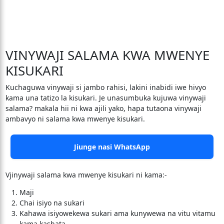
VINYWAJI SALAMA KWA MWENYE
KISUKARI
Kuchaguwa vinywaji si jambo rahisi, lakini inabidi iwe hivyo
kama una tatizo la kisukari. Je unasumbuka kujuwa vinywaji
salama? makala hii ni kwa ajili yako, hapa tutaona vinywaji
ambavyo ni salama kwa mwenye kisukari.
Jiunge nasi WhatsApp
Vjinywaji salama kwa mwenye kisukari ni kama:-
Maji
Chai isiyo na sukari
Kahawa isiyowekewa sukari ama kunywewa na vitu vitamu
kama kashata