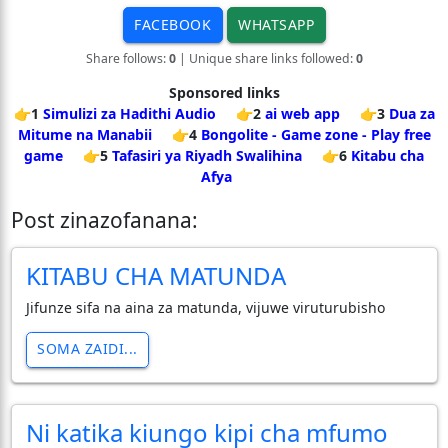
FACEBOOK
WHATSAPP
Share follows:
0
| Unique share links followed:
0
Sponsored links
👉1
Simulizi za Hadithi Audio
👉2
ai web app
👉3
Dua za
Mitume na Manabii
👉4
Bongolite - Game zone - Play free
game
👉5
Tafasiri ya Riyadh Swalihina
👉6
Kitabu cha
Afya
Post zinazofanana:
KITABU CHA MATUNDA
Jifunze sifa na aina za matunda, vijuwe viruturubisho
SOMA ZAIDI...
Ni katika kiungo kipi cha mfumo