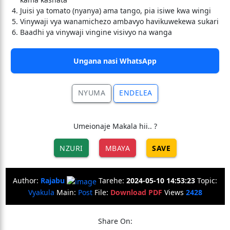
Juisi ya tomato (nyanya) ama tango, pia isiwe kwa wingi
Vinywaji vya wanamichezo ambavyo havikuwekewa sukari
Baadhi ya vinywaji vingine visivyo na wanga
Ungana nasi WhatsApp
NYUMA
ENDELEA
Umeionaje Makala hii.. ?
NZURI
MBAYA
SAVE
Author:
Rajabu
Tarehe:
2024-05-10 14:53:23
Topic:
Vyakula
Main:
Post
File:
Download PDF
Views
2428
Share On: