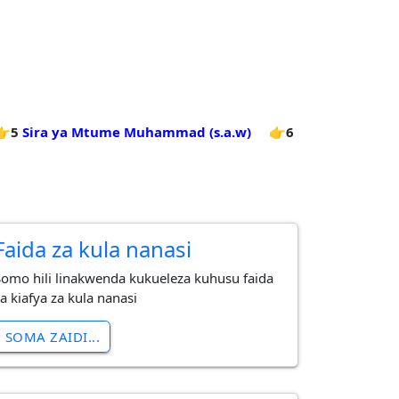
👉5
Sira ya Mtume Muhammad (s.a.w)
👉6
Faida za kula nanasi
Somo hili linakwenda kukueleza kuhusu faida
a kiafya za kula nanasi
SOMA ZAIDI...