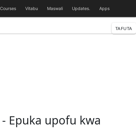
Courses
Vitabu
Maswali
Updates.
Apps
TAFUTA
 - Epuka upofu kwa