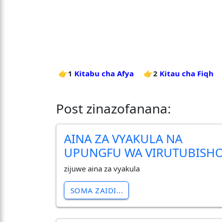
👉1
Kitabu cha Afya
👉2
Kitau cha Fiqh
Post zinazofanana:
AINA ZA VYAKULA NA
UPUNGFU WA VIRUTUBISH
zijuwe aina za vyakula
SOMA ZAIDI...