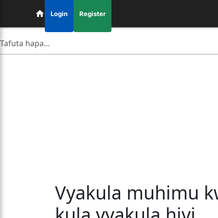
Login
Register
Vyakula muhimu kw
kula vyakula hivi