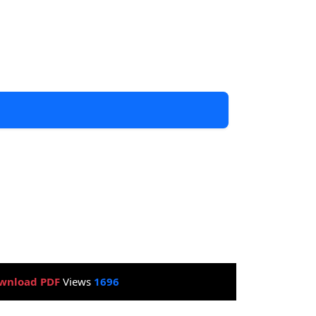
wnload PDF
Views
1696