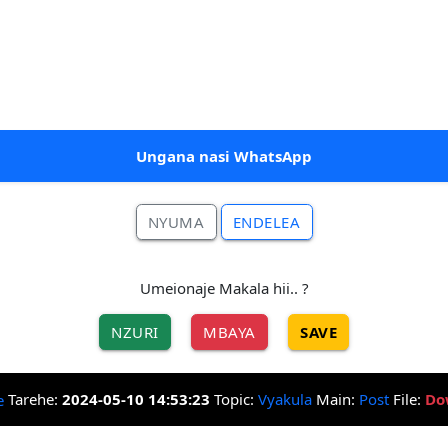
Ungana nasi WhatsApp
NYUMA
ENDELEA
Umeionaje Makala hii.. ?
NZURI
MBAYA
SAVE
Tarehe:
2024-05-10 14:53:23
Topic:
Vyakula
Main:
Post
File:
Do