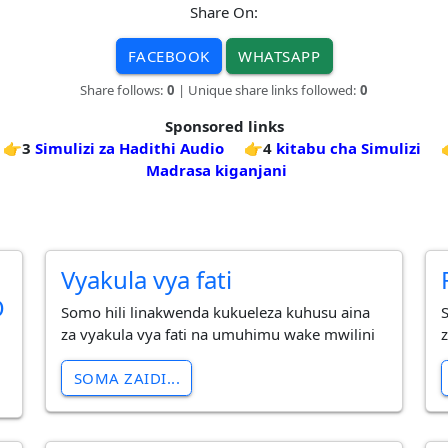
Share On:
FACEBOOK
WHATSAPP
Share follows:
0
| Unique share links followed:
0
Sponsored links
👉3
Simulizi za Hadithi Audio
👉4
kitabu cha Simulizi
Madrasa kiganjani
Vyakula vya fati
O
Somo hili linakwenda kukueleza kuhusu aina
za vyakula vya fati na umuhimu wake mwilini
z
SOMA ZAIDI...