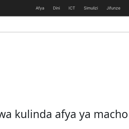
Afya
Dini
ICT
Simulizi
Jifunze
a kulinda afya ya macho