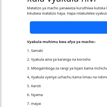
Matatizo ya macho yanaweza kuruthiwa kutoka k
kikubwa matatizo haya. Hapa nitakuletea vyaku
Vyakula muhimu kwa afya ya macho:-
1. Samaki
2. Vyakula aina ya karanga na korosho
3. Mbogamboga za rangi ya kijani kama mchicha n
4, Vyakula vyenye uchachu kama limau na ndimu 
5. Karoti
6. Nyama
7. mayai