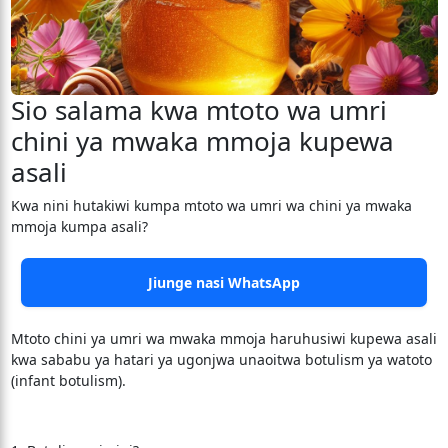
Sio salama kwa mtoto wa umri
chini ya mwaka mmoja kupewa
asali
Kwa nini hutakiwi kumpa mtoto wa umri wa chini ya mwaka
mmoja kumpa asali?
Jiunge nasi WhatsApp
Mtoto chini ya umri wa mwaka mmoja haruhusiwi kupewa asali
kwa sababu ya hatari ya ugonjwa unaoitwa botulism ya watoto
(infant botulism).