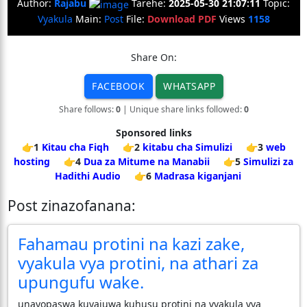
Author:
Rajabu
Tarehe:
2025-05-30 21:07:11
Topic:
Vyakula
Main:
Post
File:
Download PDF
Views
1158
Share On:
FACEBOOK
WHATSAPP
Share follows:
0
| Unique share links followed:
0
Sponsored links
👉1
Kitau cha Fiqh
👉2
kitabu cha Simulizi
👉3
web
hosting
👉4
Dua za Mitume na Manabii
👉5
Simulizi za
Hadithi Audio
👉6
Madrasa kiganjani
Post zinazofanana:
Fahamau protini na kazi zake,
vyakula vya protini, na athari za
upungufu wake.
unayopaswa kuyajuwa kuhusu protini na vyakula vya