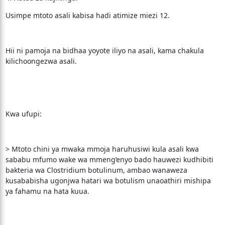
Usimpe mtoto asali kabisa hadi atimize miezi 12.
Hii ni pamoja na bidhaa yoyote iliyo na asali, kama chakula
kilichoongezwa asali.
Kwa ufupi:
> Mtoto chini ya mwaka mmoja haruhusiwi kula asali kwa
sababu mfumo wake wa mmeng’enyo bado hauwezi kudhibiti
bakteria wa Clostridium botulinum, ambao wanaweza
kusababisha ugonjwa hatari wa botulism unaoathiri mishipa
ya fahamu na hata kuua.