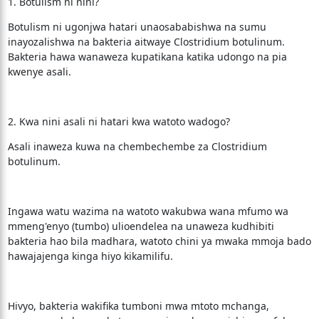
1. Botulism ni nini?
Botulism ni ugonjwa hatari unaosababishwa na sumu
inayozalishwa na bakteria aitwaye Clostridium botulinum.
Bakteria hawa wanaweza kupatikana katika udongo na pia
kwenye asali.
2. Kwa nini asali ni hatari kwa watoto wadogo?
Asali inaweza kuwa na chembechembe za Clostridium
botulinum.
Ingawa watu wazima na watoto wakubwa wana mfumo wa
mmeng'enyo (tumbo) ulioendelea na unaweza kudhibiti
bakteria hao bila madhara, watoto chini ya mwaka mmoja bado
hawajajenga kinga hiyo kikamilifu.
Hivyo, bakteria wakifika tumboni mwa mtoto mchanga,