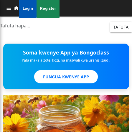
Login
Register
TAFUTA
Soma kwenye App ya Bongoclass
Pata makala zote, kozi, na maswali kwa urahisi zaidi.
FUNGUA KWENYE APP