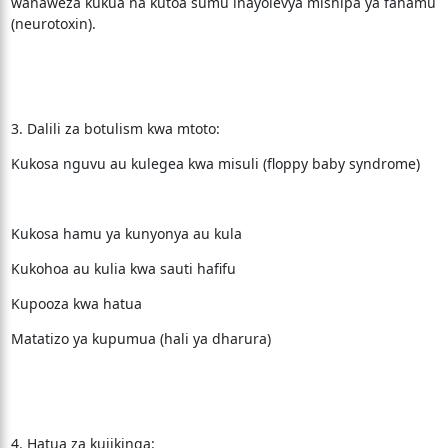
wanaweza kukua na kutoa sumu inayolevya mishipa ya fahamu
(neurotoxin).
3. Dalili za botulism kwa mtoto:
Kukosa nguvu au kulegea kwa misuli (floppy baby syndrome)
Kukosa hamu ya kunyonya au kula
Kukohoa au kulia kwa sauti hafifu
Kupooza kwa hatua
Matatizo ya kupumua (hali ya dharura)
4. Hatua za kujikinga: