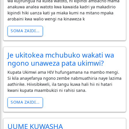
wa kujifungua na kulea watoto, ni kipindi ambacho mama
anakuwa analea watoto kwa kawaida kadri ya makadirio
kipindi hiki uanza kati ya miaka kumi na mitano mpaka
arobaini kwa walio wengi na kinaweza k
SOMA ZAIDI...
Je ukitokea mchubuko wakati wa
ngono unaweza pata ukimwi?
Kupata Ukimwi ama HIV hufungamana na mambo mengi.
Si kila anayefanya ngono zembe nabmuathiria naye lazima
aathirike. Hiivsibkweli, ila tangu kuwa hali hii ni hatari
kwani kupata maambukizi ni rahisi sana.
SOMA ZAIDI...
UUME KUWASHA