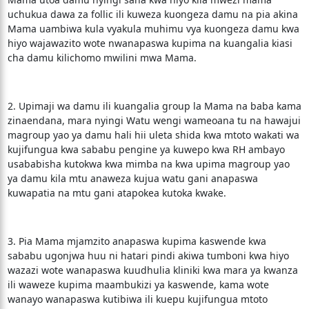
uchukua dawa za follic ili kuweza kuongeza damu na pia akina
Mama uambiwa kula vyakula muhimu vya kuongeza damu kwa
hiyo wajawazito wote nwanapaswa kupima na kuangalia kiasi
cha damu kilichomo mwilini mwa Mama.
2. Upimaji wa damu ili kuangalia group la Mama na baba kama
zinaendana, mara nyingi Watu wengi wameoana tu na hawajui
magroup yao ya damu hali hii uleta shida kwa mtoto wakati wa
kujifungua kwa sababu pengine ya kuwepo kwa RH ambayo
usababisha kutokwa kwa mimba na kwa upima magroup yao
ya damu kila mtu anaweza kujua watu gani anapaswa
kuwapatia na mtu gani atapokea kutoka kwake.
3. Pia Mama mjamzito anapaswa kupima kaswende kwa
sababu ugonjwa huu ni hatari pindi akiwa tumboni kwa hiyo
wazazi wote wanapaswa kuudhulia kliniki kwa mara ya kwanza
ili waweze kupima maambukizi ya kaswende, kama wote
wanayo wanapaswa kutibiwa ili kuepu kujifungua mtoto