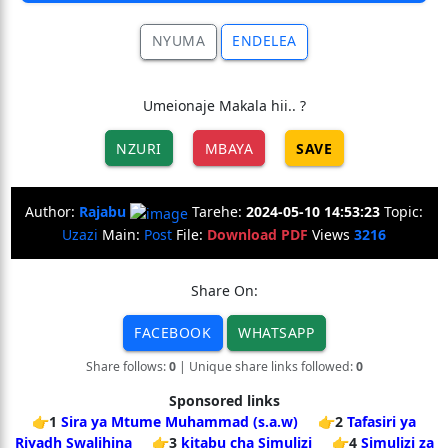
NYUMA
ENDELEA
Umeionaje Makala hii.. ?
NZURI
MBAYA
SAVE
Author:
Rajabu
Tarehe:
2024-05-10 14:53:23
Topic:
Uzazi
Main:
Post
File:
Download PDF
Views
3216
Share On:
FACEBOOK
WHATSAPP
Share follows:
0
| Unique share links followed:
0
Sponsored links
👉1
Sira ya Mtume Muhammad (s.a.w)
👉2
Tafasiri ya
Riyadh Swalihina
👉3
kitabu cha Simulizi
👉4
Simulizi za