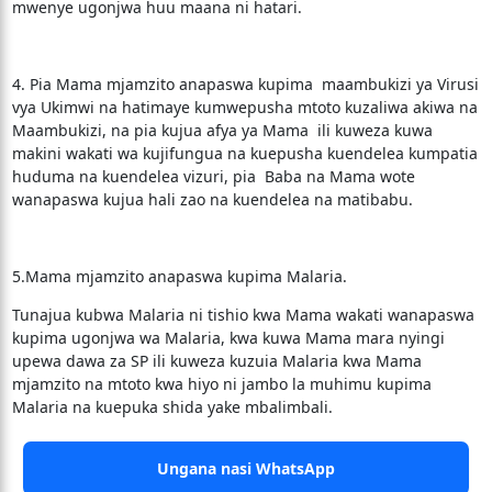
mwenye ugonjwa huu maana ni hatari.
4. Pia Mama mjamzito anapaswa kupima maambukizi ya Virusi
vya Ukimwi na hatimaye kumwepusha mtoto kuzaliwa akiwa na
Maambukizi, na pia kujua afya ya Mama ili kuweza kuwa
makini wakati wa kujifungua na kuepusha kuendelea kumpatia
huduma na kuendelea vizuri, pia Baba na Mama wote
wanapaswa kujua hali zao na kuendelea na matibabu.
5.Mama mjamzito anapaswa kupima Malaria.
Tunajua kubwa Malaria ni tishio kwa Mama wakati wanapaswa
kupima ugonjwa wa Malaria, kwa kuwa Mama mara nyingi
upewa dawa za SP ili kuweza kuzuia Malaria kwa Mama
mjamzito na mtoto kwa hiyo ni jambo la muhimu kupima
Malaria na kuepuka shida yake mbalimbali.
Ungana nasi WhatsApp