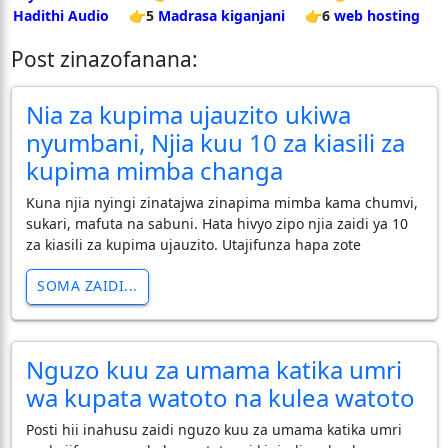
Hadithi Audio
👉5
Madrasa kiganjani
👉6
web hosting
Post zinazofanana:
Nia za kupima ujauzito ukiwa
nyumbani, Njia kuu 10 za kiasili za
kupima mimba changa
Kuna njia nyingi zinatajwa zinapima mimba kama chumvi,
sukari, mafuta na sabuni. Hata hivyo zipo njia zaidi ya 10
za kiasili za kupima ujauzito. Utajifunza hapa zote
SOMA ZAIDI...
Nguzo kuu za umama katika umri
wa kupata watoto na kulea watoto
Posti hii inahusu zaidi nguzo kuu za umama katika umri