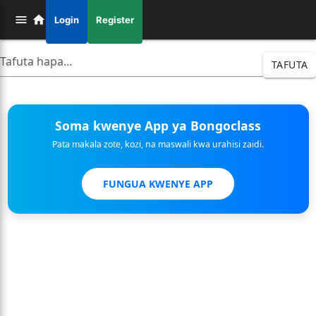
Login
Register
TAFUTA
Soma kwenye App ya Bongoclass
Pata makala zote, kozi, na maswali kwa urahisi zaidi.
FUNGUA KWENYE APP