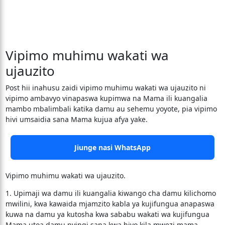
Vipimo muhimu wakati wa
ujauzito
Post hii inahusu zaidi vipimo muhimu wakati wa ujauzito ni
vipimo ambavyo vinapaswa kupimwa na Mama ili kuangalia
mambo mbalimbali katika damu au sehemu yoyote, pia vipimo
hivi umsaidia sana Mama kujua afya yake.
Jiunge nasi WhatsApp
Vipimo muhimu wakati wa ujauzito.
1. Upimaji wa damu ili kuangalia kiwango cha damu kilichomo
mwilini, kwa kawaida mjamzito kabla ya kujifungua anapaswa
kuwa na damu ya kutosha kwa sababu wakati wa kujifungua
Mama utoa damu nyingi sana kwa hiyo kila mwezi mama