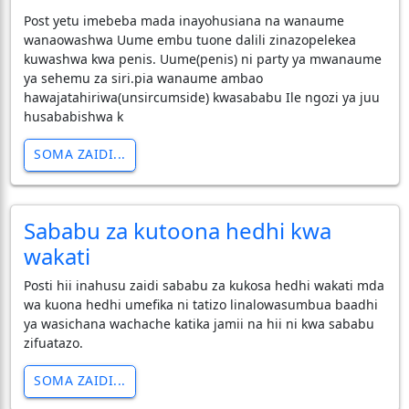
Post yetu imebeba mada inayohusiana na wanaume
wanaowashwa Uume embu tuone dalili zinazopelekea
kuwashwa kwa penis. Uume(penis) ni party ya mwanaume
ya sehemu za siri.pia wanaume ambao
hawajatahiriwa(unsircumside) kwasababu Ile ngozi ya juu
husababishwa k
SOMA ZAIDI...
Sababu za kutoona hedhi kwa
wakati
Posti hii inahusu zaidi sababu za kukosa hedhi wakati mda
wa kuona hedhi umefika ni tatizo linalowasumbua baadhi
ya wasichana wachache katika jamii na hii ni kwa sababu
zifuatazo.
SOMA ZAIDI...