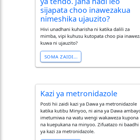
ya tendo. Jana hadi leo
sijapata choo inawezakua
nimeshika ujauzito?
Hivi unadhani kuharisha ni katika dalili za
mimba, vipi kuhusu kutopata choo pia inawez
kuwa ni ujauzito?
SOMA ZAIDI...
Kazi ya metronidazole
Posti hii zaidi kazi ya Dawa ya metronidazole
katika kutibu Minyoo, ni aina ya Dawa ambay
imetumiwa na watu wengi wakaweza kupona
na kuepukana na minyoo. Zifuatazo ni baadhi
ya kazi za metronidazole.