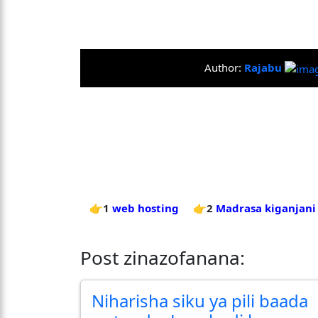
Author:
Rajabu
👉1
web hosting
👉2
Madrasa kiganjani
Post zinazofanana:
Niharisha siku ya pili baada