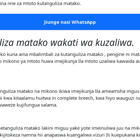
ina nne za mtoto kutanguliza matako.
Jiunge nasi WhatsApp
liza matako wakati wa kuzaliwa.
 kuna aina mbalimbali za kutanguliza matako , pengine ni mat
o mikono ya mtoto huwa imejikunja Ila mtoto uzaliwa kawaida a
anguliza matako na mikono ikiwa imejikunja Ila ameamsha mgu
hii kwa kitaalamu huitwa in complete breech, kwa hiyo wauguz
waweze kujifungua salama.
etanguliza matako lakini miguu yake yote imeinuliwa juu na mik
ijitokeza namna hii anapaswa kuangaliwa vizuri Ili kuepukana k