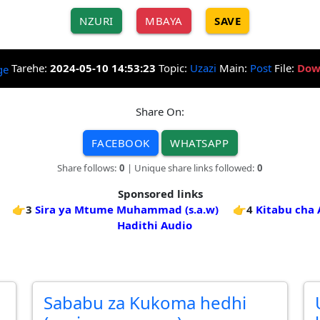
NZURI
MBAYA
SAVE
Tarehe:
2024-05-10 14:53:23
Topic:
Uzazi
Main:
Post
File:
Dow
Share On:
FACEBOOK
WHATSAPP
Share follows:
0
| Unique share links followed:
0
Sponsored links
👉3
Sira ya Mtume Muhammad (s.a.w)
👉4
Kitabu cha 
Hadithi Audio
Sababu za Kukoma hedhi