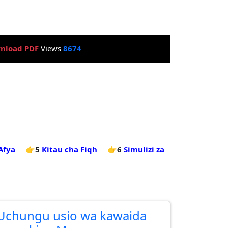
nload PDF
Views
8674
Afya
👉5
Kitau cha Fiqh
👉6
Simulizi za
Uchungu usio wa kawaida