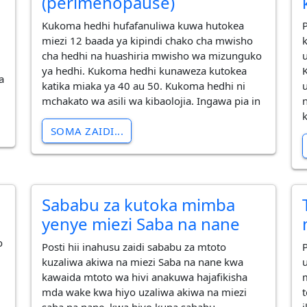
(perimenopause)
Kukoma hedhi hufafanuliwa kuwa hutokea
miezi 12 baada ya kipindi chako cha mwisho
cha hedhi na huashiria mwisho wa mizunguko
ya hedhi. Kukoma hedhi kunaweza kutokea
a
katika miaka ya 40 au 50. Kukoma hedhi ni
mchakato wa asili wa kibaolojia. Ingawa pia in
SOMA ZAIDI...
Sababu za kutoka mimba
yenye miezi Saba na nane
o
Posti hii inahusu zaidi sababu za mtoto
P
kuzaliwa akiwa na miezi Saba na nane kwa
kawaida mtoto wa hivi anakuwa hajafikisha
mda wake kwa hiyo uzaliwa akiwa na miezi
saba na nane, kwa hiyo kuna sababu
i