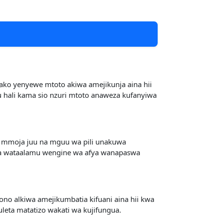
ako yenyewe mtoto akiwa amejikunja aina hii
u hali kama sio nzuri mtoto anaweza kufanyiwa
u mmoja juu na mguu wa pili unakuwa
i na wataalamu wengine wa afya wanapaswa
ono alkiwa amejikumbatia kifuani aina hii kwa
uleta matatizo wakati wa kujifungua.