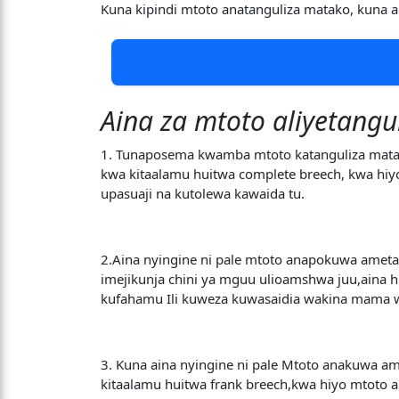
Kuna kipindi mtoto anatanguliza matako, kuna a
Aina za mtoto aliyetangu
1. Tunaposema kwamba mtoto katanguliza matako
kwa kitaalamu huitwa complete breech, kwa hiy
upasuaji na kutolewa kawaida tu.
2.Aina nyingine ni pale mtoto anapokuwa amet
imejikunja chini ya mguu ulioamshwa juu,aina 
kufahamu Ili kuweza kuwasaidia wakina mama 
3. Kuna aina nyingine ni pale Mtoto anakuwa am
kitaalamu huitwa frank breech,kwa hiyo mtoto ak