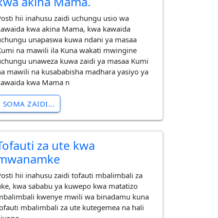
kwa akina Mama.
Posti hii inahusu zaidi uchungu usio wa
kawaida kwa akina Mama, kwa kawaida
uchungu unapaswa kuwa ndani ya masaa
Kumi na mawili ila Kuna wakati mwingine
uchungu unaweza kuwa zaidi ya masaa Kumi
na mawili na kusababisha madhara yasiyo ya
kawaida kwa Mama n
SOMA ZAIDI...
Tofauti za ute kwa
mwanamke
osti hii inahusu zaidi tofauti mbalimbali za
uke, kwa sababu ya kuwepo kwa matatizo
mbalimbali kwenye mwili wa binadamu kuna
tofauti mbalimbali za ute kutegemea na hali
liyopo.