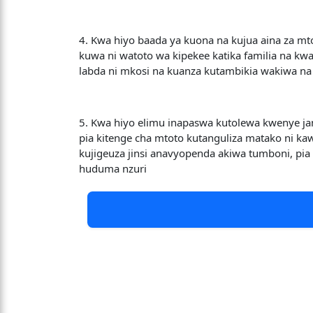
4. Kwa hiyo baada ya kuona na kujua aina za m
kuwa ni watoto wa kipekee katika familia na 
labda ni mkosi na kuanza kutambikia wakiwa na
5. Kwa hiyo elimu inapaswa kutolewa kwenye ja
pia kitenge cha mtoto kutanguliza matako ni 
kujigeuza jinsi anavyopenda akiwa tumboni, pia
huduma nzuri