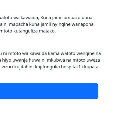
 watoto wa kawaida, Kuna jamii ambazo uona
wa ni mapacha kuna jamii nyingine wanapona
mtoto kutanguliza matako.
yu ni mtoto wa kawaida kama watoto wengine na
wa hiyo uwanja huwa ni mkubwa na mtoto uweza
ri kujitahidi kujifungulia hospital Ili kupata