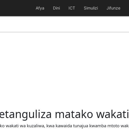
Afya
Dini
ICT
Simulizi
Jifunze
etanguliza matako wakati
tako wakati wa kuzaliwa, kwa kawaida tunajua kwamba mtoto wakat