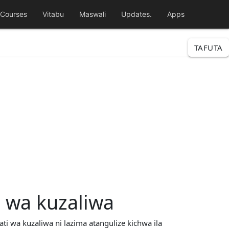
Courses
Vitabu
Maswali
Updates.
Apps
TAFUTA
 wa kuzaliwa
i wa kuzaliwa ni lazima atangulize kichwa ila