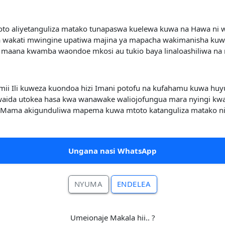
toto aliyetanguliza matako tunapaswa kuelewa kuwa na Hawa ni
kwa wakati mwingine upatiwa majina ya mapacha wakimanisha ku
 maana kwamba waondoe mkosi au tukio baya linaloashiliwa na 
mii Ili kuweza kuondoa hizi Imani potofu na kufahamu kuwa hu
kawaida utokea hasa kwa wanawake waliojofungua mara nyingi k
 Mama akigunduliwa mapema kuwa mtoto katanguliza matako ni vizu
Ungana nasi WhatsApp
NYUMA
ENDELEA
Umeionaje Makala hii.. ?