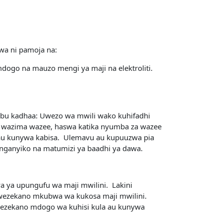
iwa ni pamoja na:
dogo na mauzo mengi ya maji na elektroliti.
abu kadhaa: Uwezo wa mwili wako kuhifadhi
tu wazima wazee, haswa katika nyumba za wazee
a au kunywa kabisa. Ulemavu au kupuuzwa pia
nganyiko na matumizi ya baadhi ya dawa.
a ya upungufu wa maji mwilini. Lakini
uwezekano mkubwa wa kukosa maji mwilini.
wezekano mdogo wa kuhisi kula au kunywa