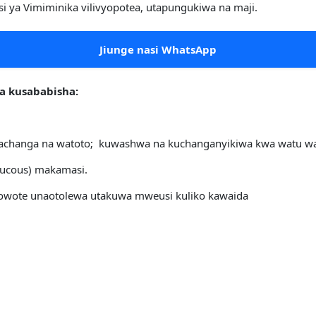
si ya Vimiminika vilivyopotea, utapungukiwa na maji.
Jiunge nasi WhatsApp
a kusababisha:
wachanga na watoto; kuwashwa na kuchanganyikiwa kwa watu w
ucous) makamasi.
wowote unaotolewa utakuwa mweusi kuliko kawaida