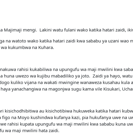
Majimaji mengi. Lakini watu fulani wako katika hatari zaidi, ik
 na watoto wako katika hatari zaidi kwa sababu ya uzani wao m
a wa kukumbwa na Kuhara.
nakuwa rahisi kukabiliwa na upungufu wa maji mwilini kwa sab
na huna uwezo wa kujibu mabadiliko ya joto. Zaidi ya hayo, wa
kidogo kuliko vijana na wakati mwingine wanaweza kusahau kul
 haya yanachangiwa na magonjwa sugu kama vile Kisukari, Ucha
 kisichodhibitiwa au kisichotibiwa hukuweka katika hatari kubw
 figo na Moyo kushindwa kufanya kazi, pia hukufanya uwe na 
we rahisi kupata upungufu wa maji mwilini kwa sababu kuna u
a maji mwilini hata zaidi.