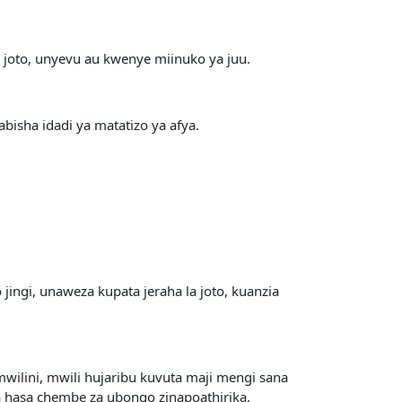
 joto, unyevu au kwenye miinuko ya juu.
bisha idadi ya matatizo ya afya.
ngi, unaweza kupata jeraha la joto, kuanzia
ilini, mwili hujaribu kuvuta maji mengi sana
a hasa chembe za ubongo zinapoathirika.