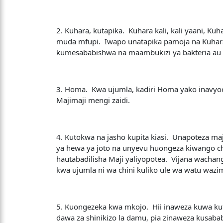
2. Kuhara, kutapika. Kuhara kali, kali yaani, 
muda mfupi. Iwapo unatapika pamoja na Kuhara,
kumesababishwa na maambukizi ya bakteria au v
3. Homa. Kwa ujumla, kadiri Homa yako inavyo
Majimaji mengi zaidi.
4. Kutokwa na jasho kupita kiasi. Unapoteza ma
ya hewa ya joto na unyevu huongeza kiwango ch
hautabadilisha Maji yaliyopotea. Vijana wacha
kwa ujumla ni wa chini kuliko ule wa watu wazi
5. Kuongezeka kwa mkojo. Hii inaweza kuwa kuto
dawa za shinikizo la damu, pia zinaweza kusaba