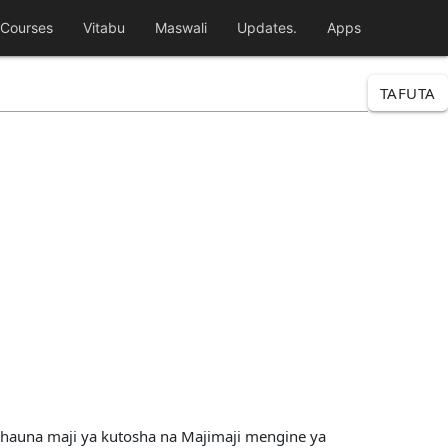
Courses
Vitabu
Maswali
Updates.
Apps
TAFUTA
hauna maji ya kutosha na Majimaji mengine ya