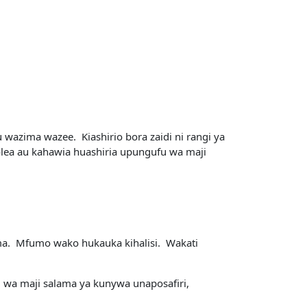
 wazima wazee. Kiashirio bora zaidi ni rangi ya
olea au kahawia huashiria upungufu wa maji
ima. Mfumo wako hukauka kihalisi. Wakati
 wa maji salama ya kunywa unaposafiri,