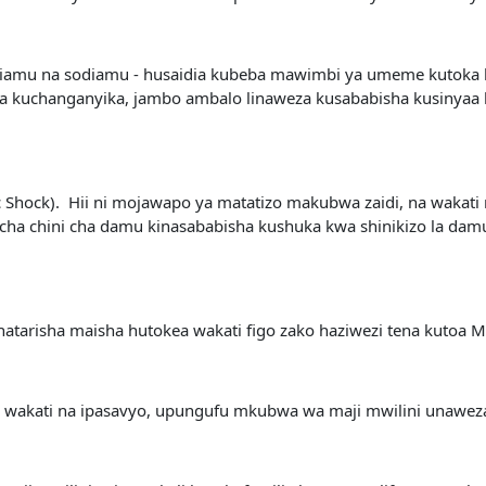
siamu na sodiamu - husaidia kubeba mawimbi ya umeme kutoka kwa 
za kuchanganyika, jambo ambalo linaweza kusababisha kusinyaa k
 Shock). Hii ni mojawapo ya matatizo makubwa zaidi, na wakati 
cha chini cha damu kinasababisha kushuka kwa shinikizo la damu 
uhatarisha maisha hutokea wakati figo zako haziwezi tena kutoa 
wa wakati na ipasavyo, upungufu mkubwa wa maji mwilini unawez