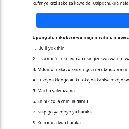
kufanya kazi zake za kawaida. Usipochukua nafa
Upungufu mkubwa wa maji mwilini, inawez
1. Kiu iliyokithiri
2. Usumbufu mkubwa au usingizi kwa watoto 
3. Mdomo makavu sana, ngozi na utando wa (m
4. Kukojoa kidogo au kutokojoa kabisa mkojo 
5. Macho yaliyozama
6. Shinikizo la chini la damu
7. Mapigo ya moyo ya haraka
8. Kupumua kwa haraka