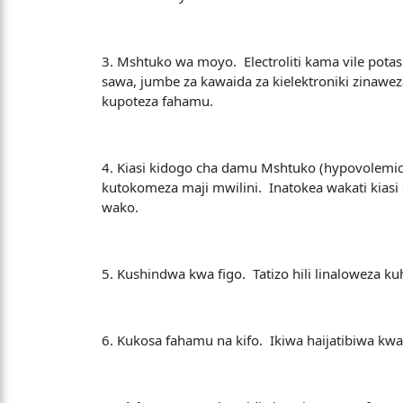
3. Mshtuko wa moyo. Electroliti kama vile pota
sawa, jumbe za kawaida za kielektroniki zinawe
kupoteza fahamu.
4. Kiasi kidogo cha damu Mshtuko (hypovolemic
kutokomeza maji mwilini. Inatokea wakati kiasi 
wako.
5. Kushindwa kwa figo. Tatizo hili linaloweza k
6. Kukosa fahamu na kifo. Ikiwa haijatibiwa k