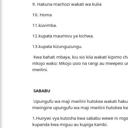
9. Hakuna machozi wakati wa kulia
10. Homa
11.kuvimba.
12.kupata maumivu ya kichwa.
13.kupata kizunguzungu.
Kwa bahati mbaya, kiu sio kila wakati kipimo ch
mkojo wako: Mkojo usio na rangi au mwepesi un
mwilini.
SABABU
Upungufu wa maji mwilini hutokea wakati hakun
mwingine upungufu wa maji mwilini hutokea kwa
1.Hunywi vya kutosha kwa sababu wewe ni mgonj
kupanda kwa miguu au kupiga kambi.