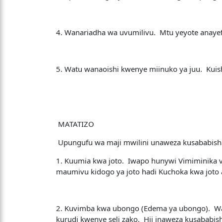
4. Wanariadha wa uvumilivu. Mtu yeyote anayef
5. Watu wanaoishi kwenye miinuko ya juu. Kuish
MATATIZO
Upungufu wa maji mwilini unaweza kusababish
1. Kuumia kwa joto. Iwapo hunywi Vimiminika v
maumivu kidogo ya joto hadi Kuchoka kwa joto a
2. Kuvimba kwa ubongo (Edema ya ubongo). Waka
kurudi kwenye seli zako. Hii inaweza kusababi