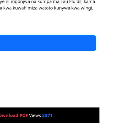
aye ni mgonjwa na kumpa maji au Fluids, kama
a na kwa kuwahimiza watoto kunywa kwa wingi.
ownload PDF
Views
2371