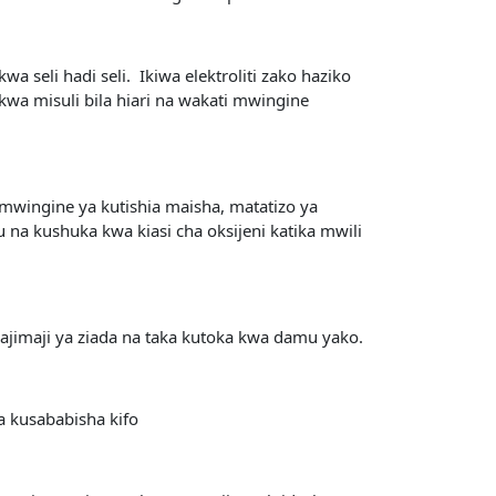
seli hadi seli. Ikiwa elektroliti zako haziko
wa misuli bila hiari na wakati mwingine
mwingine ya kutishia maisha, matatizo ya
na kushuka kwa kiasi cha oksijeni katika mwili
Majimaji ya ziada na taka kutoka kwa damu yako.
a kusababisha kifo