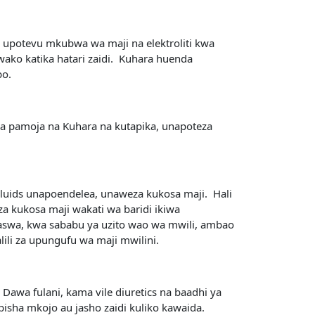
a upotevu mkubwa wa maji na elektroliti kwa
ako katika hatari zaidi. Kuhara huenda
bo.
a pamoja na Kuhara na kutapika, unapoteza
Fluids unapoendelea, unaweza kukosa maji. Hali
a kukosa maji wakati wa baridi ikiwa
haswa, kwa sababu ya uzito wao wa mwili, ambao
ili za upungufu wa maji mwilini.
awa fulani, kama vile diuretics na baadhi ya
isha mkojo au jasho zaidi kuliko kawaida.