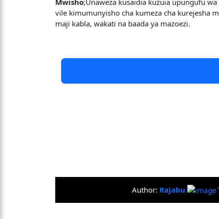
Mwisho
;Unaweza kusaidia kuzuia upungufu wa 
vile kimumunyisho cha kumeza cha kurejesha ma
maji kabla, wakati na baada ya mazoezi.
Author:
Rajabu