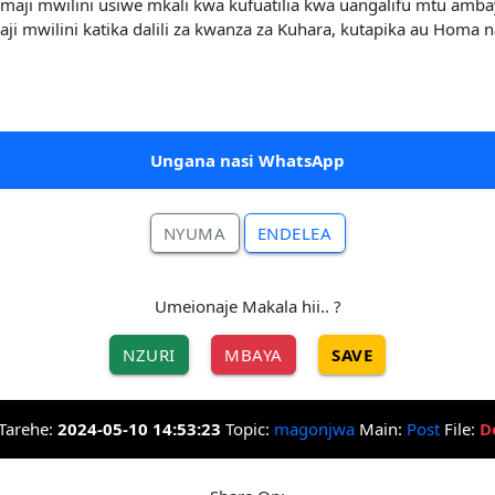
maji mwilini usiwe mkali kwa kufuatilia kwa uangalifu mtu amb
ji mwilini katika dalili za kwanza za Kuhara, kutapika au Hom
Ungana nasi WhatsApp
NYUMA
ENDELEA
Umeionaje Makala hii.. ?
NZURI
MBAYA
SAVE
Tarehe:
2024-05-10 14:53:23
Topic:
magonjwa
Main:
Post
File:
D