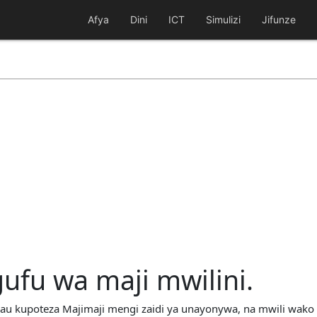
Afya
Dini
ICT
Simulizi
Jifunze
fu wa maji mwilini.
au kupoteza Majimaji mengi zaidi ya unayonywa, na mwili wako 