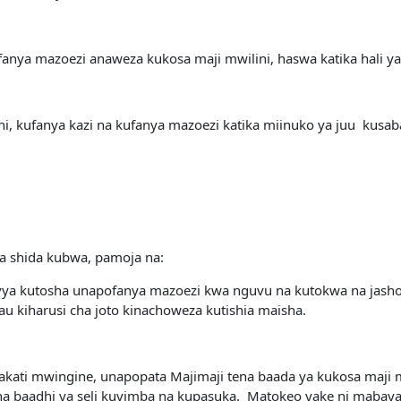
anya mazoezi anaweza kukosa maji mwilini, haswa katika hali ya
i, kufanya kazi na kufanya mazoezi katika miinuko ya juu kusaba
a shida kubwa, pamoja na:
ya kutosha unapofanya mazoezi kwa nguvu na kutokwa na jasho ji
u kiharusi cha joto kinachoweza kutishia maisha.
ti mwingine, unapopata Majimaji tena baada ya kukosa maji mw
sha baadhi ya seli kuvimba na kupasuka. Matokeo yake ni mabay