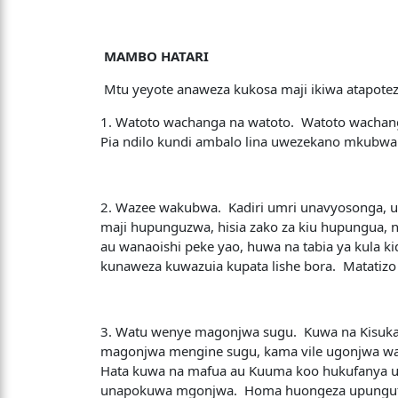
MAMBO HATARI
Mtu yeyote anaweza kukosa maji ikiwa atapoteza 
1. Watoto wachanga na watoto. Watoto wachanga
Pia ndilo kundi ambalo lina uwezekano mkubw
2. Wazee wakubwa. Kadiri umri unavyosonga, u
maji hupunguzwa, hisia zako za kiu hupungua, 
au wanaoishi peke yao, huwa na tabia ya kula 
kunaweza kuwazuia kupata lishe bora. Matatizo
3. Watu wenye magonjwa sugu. Kuwa na Kisukari
magonjwa mengine sugu, kama vile ugonjwa wa
Hata kuwa na mafua au Kuuma koo hukufanya u
unapokuwa mgonjwa. Homa huongeza upungufu w