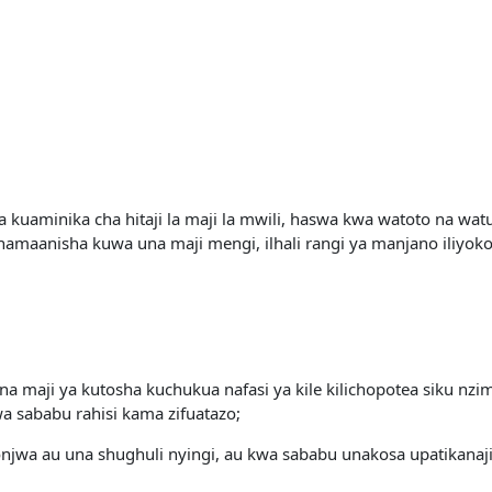
a kuaminika cha hitaji la maji la mwili, haswa kwa watoto na watu
amaanisha kuwa una maji mengi, ilhali rangi ya manjano iliyok
a maji ya kutosha kuchukua nafasi ya kile kilichopotea siku nz
 sababu rahisi kama zifuatazo;
wa au una shughuli nyingi, au kwa sababu unakosa upatikanaji