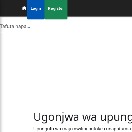
Login
Register
Ugonjwa wa upungu
Upungufu wa maji mwilini hutokea unapotumia 