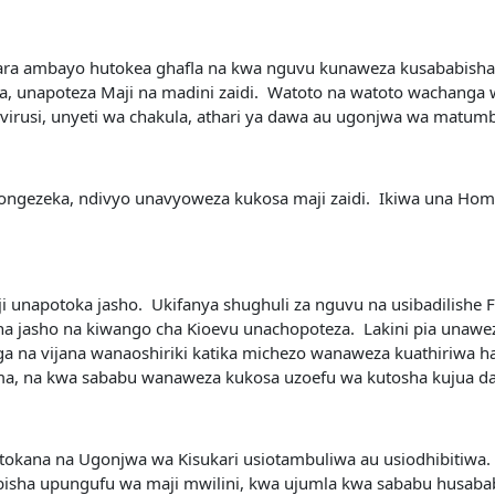
Kuhara ambayo hutokea ghafla na kwa nguvu kunaweza kusababish
 unapoteza Maji na madini zaidi. Watoto na watoto wachanga w
irusi, unyeti wa chakula, athari ya dawa au ugonjwa wa matum
ongezeka, ndivyo unavyoweza kukosa maji zaidi. Ikiwa una Hom
ji unapotoka jasho. Ukifanya shughuli za nguvu na usibadilishe 
a jasho na kiwango cha Kioevu unachopoteza. Lakini pia unawez
nga na vijana wanaoshiriki katika michezo wanaweza kuathiriwa 
ma, na kwa sababu wanaweza kukosa uzoefu wa kutosha kujua dal
kana na Ugonjwa wa Kisukari usiotambuliwa au usiodhibitiwa. D
bisha upungufu wa maji mwilini, kwa ujumla kwa sababu husabab