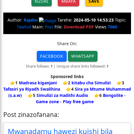
NZURI
MBAYA
SAVE
Author:
Rajabu
Tarehe:
2024-05-10 14:53:23
Topic:
Tawhid
Main:
Post
File:
Download PDF
Views
7060
Share On:
FACEBOOK
WHATSAPP
Share follows:
1
| Unique share links followed:
1
Sponsored links
👉1
Madrasa kiganjani
👉2
kitabu cha Simulizi
👉3
Tafasiri ya Riyadh Swalihina
👉4
Sira ya Mtume Muhammad
(s.a.w)
👉5
Simulizi za Hadithi Audio
👉6
Bongolite -
Game zone - Play free game
Post zinazofanana:
Mwanadamu hawezi kuishi bila