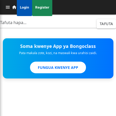
Login
Register
TAFUTA
Soma kwenye App ya Bongoclass
Pata makala zote, kozi, na maswali kwa urahisi zaidi.
FUNGUA KWENYE APP