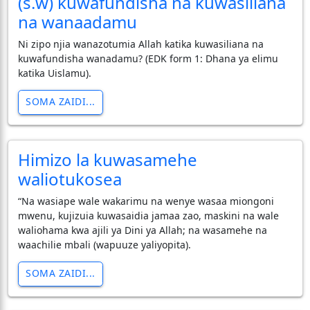
(s.w) kuwafundisha na kuwasiliana
na wanaadamu
Ni zipo njia wanazotumia Allah katika kuwasiliana na
kuwafundisha wanadamu? (EDK form 1: Dhana ya elimu
katika Uislamu).
SOMA ZAIDI...
Himizo la kuwasamehe
waliotukosea
“Na wasiape wale wakarimu na wenye wasaa miongoni
mwenu, kujizuia kuwasaidia jamaa zao, maskini na wale
waliohama kwa ajili ya Dini ya Allah; na wasamehe na
waachilie mbali (wapuuze yaliyopita).
SOMA ZAIDI...