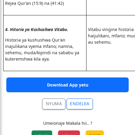
Rejea Qur’an (15:9) na (41:42)
4. Hitoria ya Kushushwa Vitabu
.
Vitabu vingine histori
haijulikani, mfano; m
Historia ya kushushwa Qur’an
au sehemu.
inajulikana vyema mfano; namna,
sehemu, muda/kipindi na sababu ya
kuteremshwa kila aya.
Download App yetu
NYUMA
ENDELEA
Umeionaje Makala hii.. ?