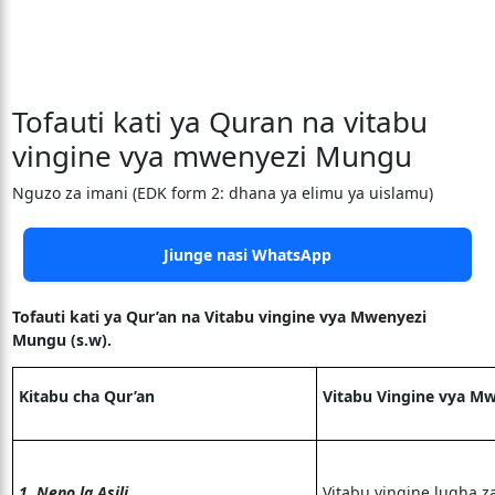
Tofauti kati ya Quran na vitabu
vingine vya mwenyezi Mungu
Nguzo za imani (EDK form 2: dhana ya elimu ya uislamu)
Jiunge nasi WhatsApp
Tofauti kati ya Qur’an na Vitabu vingine vya Mwenyezi
Mungu (s.w).
Kitabu cha Qur’an
Vitabu Vingine vya M
1. Neno la Asili.
Vitabu vingine lu