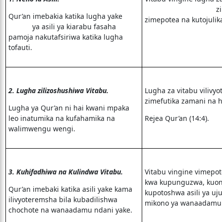
zilizoshu
Qur’an imebakia katika lugha yake
zimepotea na kutojulik
ya asili ya kiarabu fasaha
pamoja nakutafsiriwa katika lugha
tofauti.
2. Lugha zilizoshushiwa Vitabu.
Lugha za vitabu vilivyo
zimefutika zamani na h
Lugha ya Qur’an ni hai kwani mpaka
leo inatumika na kufahamika na
Rejea Qur’an (14:4).
walimwengu wengi.
3. Kuhifadhiwa na Kulindwa Vitabu.
Vitabu vingine vimepote
kwa kupunguzwa, kuo
Qur’an imebaki katika asili yake kama
kupotoshwa asili ya u
ilivyoteremsha bila kubadilishwa
mikono ya wanaadamu.
chochote na wanaadamu ndani yake.