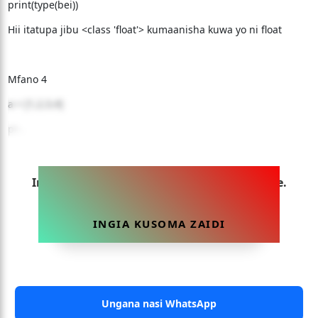
print(type(bei))
Hii itatupa jibu <class 'float'> kumaanisha kuwa yo ni float
Mfano 4
a = [1,2,3,4]
pr...
Ingia sasa ili uweze kusoma makala hii yote.
INGIA KUSOMA ZAIDI
Ungana nasi WhatsApp