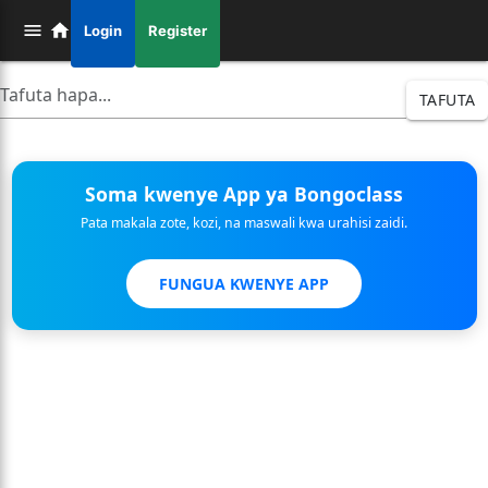
Login
Register
TAFUTA
Soma kwenye App ya Bongoclass
Pata makala zote, kozi, na maswali kwa urahisi zaidi.
FUNGUA KWENYE APP