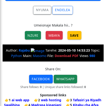
NYUMA
ENDELEA
Umeionaje Makala hii.. ?
NZURI
MBAYA
SAVE
Author:
Rajabu
Tarehe:
2024-05-10 14:53:23
Topic:
Python
Main:
Masomo
File:
Download PDF
Views
980
Share On:
FACEBOOK
WHATSAPP
Share follows:
0
| Unique share links followed:
0
Sponsored links
👉1
ai web app
👉2
web hosting
👉3
Tafasiri ya Riyadh
Swalihina
👉4
Madrasa kiganjani
👉5
Kitabu cha Afya