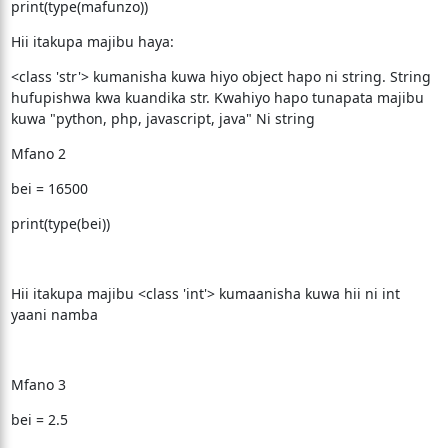
print(type(mafunzo))
Hii itakupa majibu haya:
<class 'str'> kumanisha kuwa hiyo object hapo ni string. String
hufupishwa kwa kuandika str. Kwahiyo hapo tunapata majibu
kuwa "python, php, javascript, java" Ni string
Mfano 2
bei = 16500
print(type(bei))
Hii itakupa majibu <class 'int'> kumaanisha kuwa hii ni int
yaani namba
Mfano 3
bei = 2.5