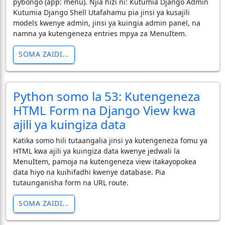
pybongo (app: menu). Njia hizi ni: Kutumia Django Admin
Kutumia Django Shell Utafahamu pia jinsi ya kusajili
models kwenye admin, jinsi ya kuingia admin panel, na
namna ya kutengeneza entries mpya za MenuItem.
SOMA ZAIDI...
Python somo la 53: Kutengeneza
HTML Form na Django View kwa
ajili ya kuingiza data
Katika somo hili tutaangalia jinsi ya kutengeneza fomu ya
HTML kwa ajili ya kuingiza data kwenye jedwali la
MenuItem, pamoja na kutengeneza view itakayopokea
data hiyo na kuihifadhi kwenye database. Pia
tutaunganisha form na URL route.
SOMA ZAIDI...