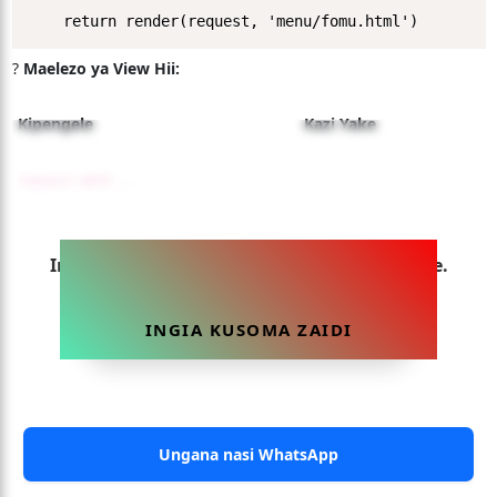
?
Maelezo ya View Hii:
Kipengele
Kazi Yake
request.meth...
Ingia sasa ili uweze kusoma makala hii yote.
INGIA KUSOMA ZAIDI
Ungana nasi WhatsApp