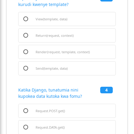
kurudi kwenye template?
View(template, data)
Return(request, context)
Render(request, template, context)
Send(template, data)
Katika Django, tunatumia nini
4
kupokea data kutoka kwa fomu?
Request.POST.get()
Request.DATA.get()