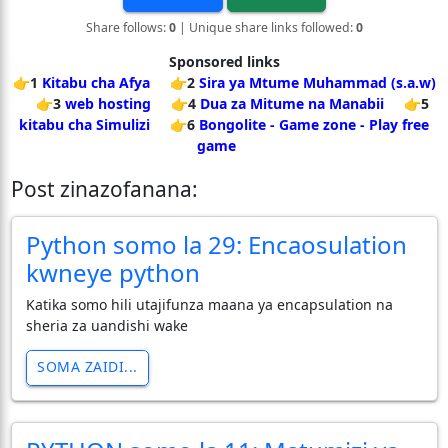
Share follows:
0
| Unique share links followed:
0
Sponsored links
👉1
Kitabu cha Afya
👉2
Sira ya Mtume Muhammad (s.a.w)
👉3
web hosting
👉4
Dua za Mitume na Manabii
👉5
kitabu cha Simulizi
👉6
Bongolite - Game zone - Play free
game
Post zinazofanana:
Python somo la 29: Encaosulation
kwneye python
Katika somo hili utajifunza maana ya encapsulation na
sheria za uandishi wake
SOMA ZAIDI...