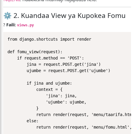
required
⚙️ 2. Kuandaa View ya Kupokea Fomu
?
Faili:
views.py
from django.shortcuts import render

def fomu_view(request):

    if request.method == 'POST':

        jina = request.POST.get('jina')

        ujumbe = request.POST.get('ujumbe')

        if jina and ujumbe:

            context = {

                'jina': jina,

                'ujumbe': ujumbe,

            }

            return render(request, 'menu/taarifa.html
        else:

            return render(request, 'menu/fomu.html', 