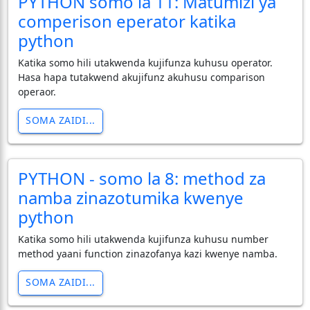
PYTHON somo la 11: Matumizi ya
comperison eperator katika
python
Katika somo hili utakwenda kujifunza kuhusu operator.
Hasa hapa tutakwend akujifunz akuhusu comparison
operaor.
SOMA ZAIDI...
PYTHON - somo la 8: method za
namba zinazotumika kwenye
python
Katika somo hili utakwenda kujifunza kuhusu number
method yaani function zinazofanya kazi kwenye namba.
SOMA ZAIDI...