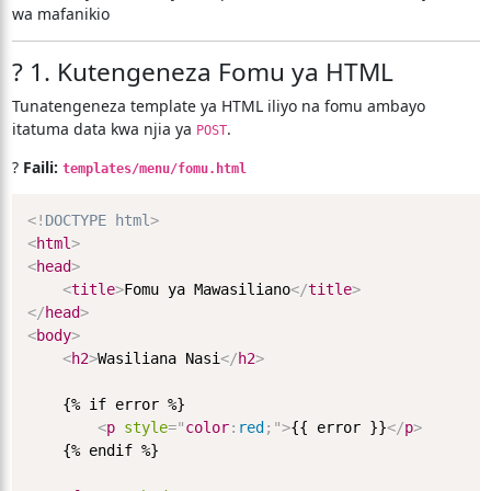
wa mafanikio
? 1. Kutengeneza Fomu ya HTML
Tunatengeneza template ya HTML iliyo na fomu ambayo
itatuma data kwa njia ya
.
POST
?
Faili:
templates/menu/fomu.html
<!
DOCTYPE
html
>
<
html
>
<
head
>
<
title
>
Fomu ya Mawasiliano
</
title
>
</
head
>
<
body
>
<
h2
>
Wasiliana Nasi
</
h2
>
    {% if error %}

<
p
style
=
"
color
:
red
;
"
>
{{ error }}
</
p
>
    {% endif %}
