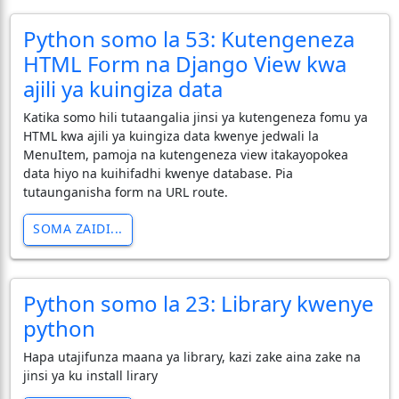
Python somo la 53: Kutengeneza
HTML Form na Django View kwa
ajili ya kuingiza data
Katika somo hili tutaangalia jinsi ya kutengeneza fomu ya
HTML kwa ajili ya kuingiza data kwenye jedwali la
MenuItem, pamoja na kutengeneza view itakayopokea
data hiyo na kuihifadhi kwenye database. Pia
tutaunganisha form na URL route.
SOMA ZAIDI...
Python somo la 23: Library kwenye
python
Hapa utajifunza maana ya library, kazi zake aina zake na
jinsi ya ku install lirary