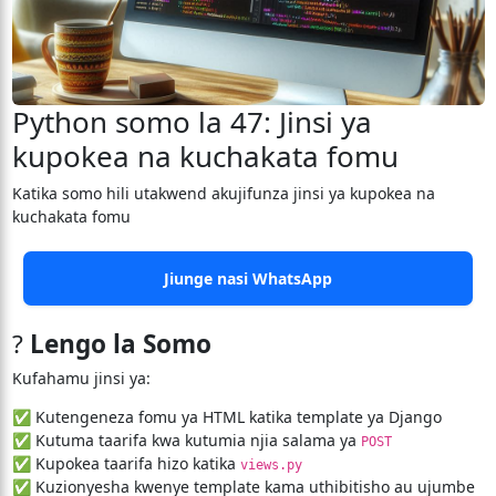
Python somo la 47: Jinsi ya
kupokea na kuchakata fomu
Katika somo hili utakwend akujifunza jinsi ya kupokea na
kuchakata fomu
Jiunge nasi WhatsApp
?
Lengo la Somo
Kufahamu jinsi ya:
✅ Kutengeneza fomu ya HTML katika template ya Django
✅ Kutuma taarifa kwa kutumia njia salama ya
POST
✅ Kupokea taarifa hizo katika
views.py
✅ Kuzionyesha kwenye template kama uthibitisho au ujumbe