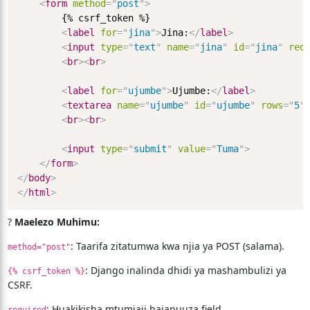
<
form
method
=
"
post
"
>
        {% csrf_token %}

<
label
for
=
"
jina
"
>
Jina:
</
label
>
<
input
type
=
"
text
"
name
=
"
jina
"
id
=
"
jina
"
req
<
br
>
<
br
>
<
label
for
=
"
ujumbe
"
>
Ujumbe:
</
label
>
<
textarea
name
=
"
ujumbe
"
id
=
"
ujumbe
"
rows
=
"
5
"
<
br
>
<
br
>
<
input
type
=
"
submit
"
value
=
"
Tuma
"
>
</
form
>
</
body
>
</
html
>
?
Maelezo Muhimu:
: Taarifa zitatumwa kwa njia ya POST (salama).
method="post"
: Django inalinda dhidi ya mashambulizi ya
{% csrf_token %}
CSRF.
: Huakikisha mtumiaji hajapuuza field.