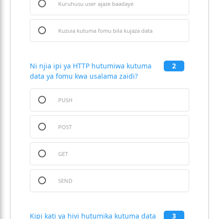
Kuruhusu user ajaze baadaye
Kuzuia kutuma fomu bila kujaza data
Ni njia ipi ya HTTP hutumiwa kutuma
2
data ya fomu kwa usalama zaidi?
PUSH
POST
GET
SEND
Kipi kati ya hivi hutumika kutuma data
3