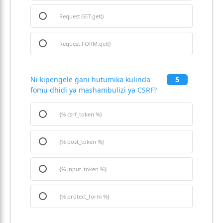
Request.GET.get()
Request.FORM.get()
Ni kipengele gani hutumika kulinda
5
fomu dhidi ya mashambulizi ya CSRF?
{% csrf_token %}
{% post_token %}
{% input_token %}
{% protect_form %}