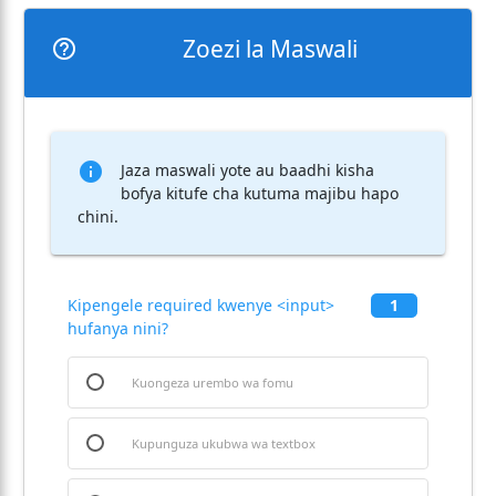
Zoezi la Maswali
help_outline
info
Jaza maswali yote au baadhi kisha
bofya kitufe cha kutuma majibu hapo
chini.
Kipengele required kwenye <input>
1
hufanya nini?
Kuongeza urembo wa fomu
Kupunguza ukubwa wa textbox