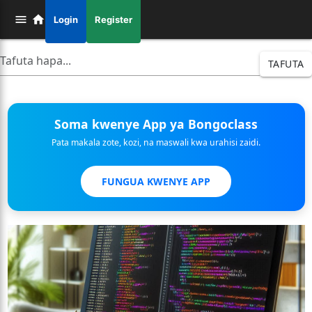
Login
Register
TAFUTA
Soma kwenye App ya Bongoclass
Pata makala zote, kozi, na maswali kwa urahisi zaidi.
FUNGUA KWENYE APP