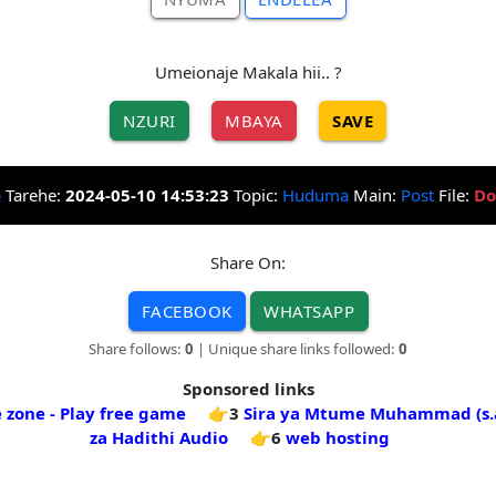
Umeionaje Makala hii.. ?
NZURI
MBAYA
SAVE
Tarehe:
2024-05-10 14:53:23
Topic:
Huduma
Main:
Post
File:
Do
Share On:
FACEBOOK
WHATSAPP
Share follows:
0
| Unique share links followed:
0
Sponsored links
 zone - Play free game
👉3
Sira ya Mtume Muhammad (s.
za Hadithi Audio
👉6
web hosting