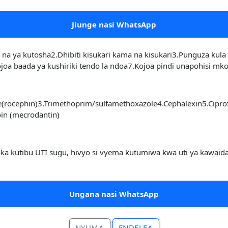
Jiunge nasi WhatsApp
a ya kutosha2.Dhibiti kisukari kama na kisukari3.Punguza kul
a baada ya kushiriki tendo la ndoa7.Kojoa pindi unapohisi mkoj
e(rocephin)3.Trimethoprim/sulfamethoxazole4.Cephalexin5.Cipro
oin (mecrodantin)
ka kutibu UTI sugu, hivyo si vyema kutumiwa kwa uti ya kawaida
Ungana nasi WhatsApp
NYUMA
ENDELEA