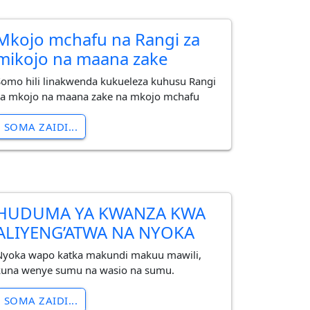
Mkojo mchafu na Rangi za
mikojo na maana zake
Somo hili linakwenda kukueleza kuhusu Rangi
za mkojo na maana zake na mkojo mchafu
SOMA ZAIDI...
HUDUMA YA KWANZA KWA
ALIYENG’ATWA NA NYOKA
Nyoka wapo katka makundi makuu mawili,
kuna wenye sumu na wasio na sumu.
SOMA ZAIDI...