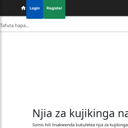
Login
Register
Njia za kujikinga n
Somo hili linakwenda kukuletea njia za kujikinga