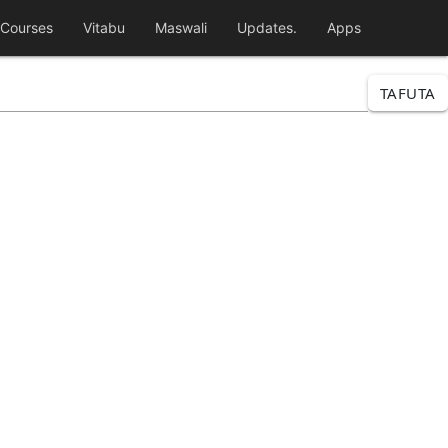
Courses
Vitabu
Maswali
Updates.
Apps
TAFUTA