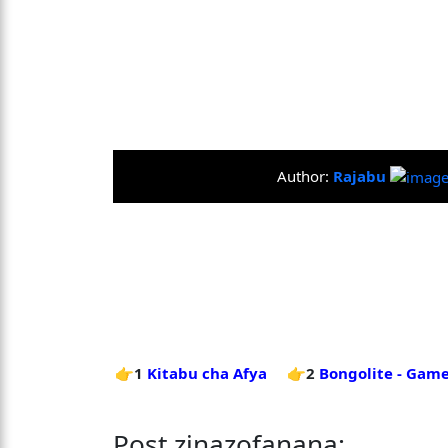
Author:
Rajabu
👉1
Kitabu cha Afya
👉2
Bongolite - Game
Post zinazofanana: