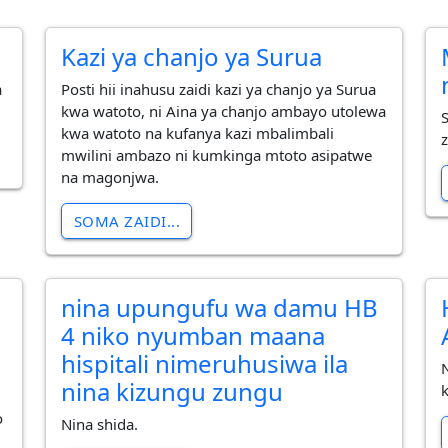
Kazi ya chanjo ya Surua
a
Posti hii inahusu zaidi kazi ya chanjo ya Surua
kwa watoto, ni Aina ya chanjo ambayo utolewa
kwa watoto na kufanya kazi mbalimbali
mwilini ambazo ni kumkinga mtoto asipatwe
na magonjwa.
SOMA ZAIDI...
nina upungufu wa damu HB
4 niko nyumban maana
hispitali nimeruhusiwa ila
nina kizungu zungu
o
Nina shida.