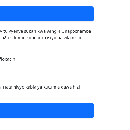
a vitu vyenye sukari kwa wingi4.Unapochamba
o8.usitumie kondomu isiyo na vilainishi
floxacin
. Hata hivyo kabla ya kutumia dawa hizi