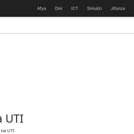
Afya
Dini
ICT
Simulizi
Jifunze
a UTI
 na UTI