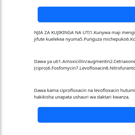
NJIA ZA KUJIKINGA NA UTI1.Kunywa maji mengi n
jifute kuelekea nyuma5.Punguza michepuko6.Kojo
Dawa ya uti1.Amoxicillin/augmentin2.Cetriaxon
(cipro)6.Fosfomycin7.Levofloxacin8.Nitrofurant
Dawa kama ciprofloxacin na levofloxacin hutumi
hakikisha unapata ushauri wa daktari kwanza.