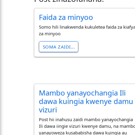
Faida za minyoo
Somo hili linakwenda kukuletea faida za kiafy
za minyoo
SOMA ZAIDI...
Mambo yanayochangia Ili
dawa kuingia kwenye damu
vizuri
Post hii inahusu zaidi mambo yanayochangia
Ili dawa iingie vizuri kwenye damu, na mamb
yanayoweza kusababisha dawa kuingia au