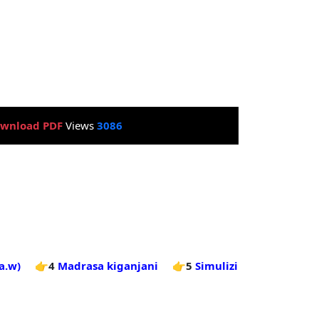
wnload PDF
Views
3086
a.w)
👉4
Madrasa kiganjani
👉5
Simulizi