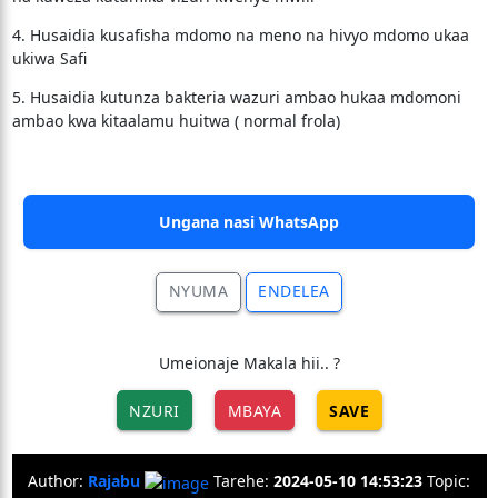
4. Husaidia kusafisha mdomo na meno na hivyo mdomo ukaa
ukiwa Safi
5. Husaidia kutunza bakteria wazuri ambao hukaa mdomoni
ambao kwa kitaalamu huitwa ( normal frola)
Ungana nasi WhatsApp
NYUMA
ENDELEA
Umeionaje Makala hii.. ?
NZURI
MBAYA
SAVE
Author:
Rajabu
Tarehe:
2024-05-10 14:53:23
Topic: