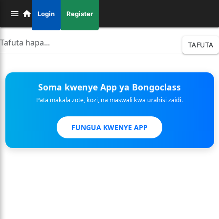
Login
Register
TAFUTA
Soma kwenye App ya Bongoclass
Pata makala zote, kozi, na maswali kwa urahisi zaidi.
FUNGUA KWENYE APP