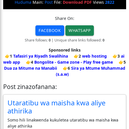
Huduma
Main:
Post
File:
Download PDF
Views
2822
Share On:
FACEBOOK
WHATSAPP
Share follows:
0
| Unique share links followed:
0
Sponsored links
👉1
Tafasiri ya Riyadh Swalihina
👉2
web hosting
👉3
ai
web app
👉4
Bongolite - Game zone - Play free game
👉5
Dua za Mitume na Manabii
👉6
Sira ya Mtume Muhammad
(s.a.w)
Post zinazofanana:
Utaratibu wa maisha kwa aliye
athirika
Somo hili linakwenda kukuletea utaratibu wa maisha kwa
aliye athirika