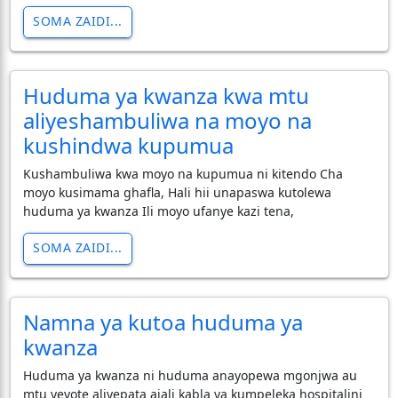
SOMA ZAIDI...
Huduma ya kwanza kwa mtu
aliyeshambuliwa na moyo na
kushindwa kupumua
Kushambuliwa kwa moyo na kupumua ni kitendo Cha
moyo kusimama ghafla, Hali hii unapaswa kutolewa
huduma ya kwanza Ili moyo ufanye kazi tena,
SOMA ZAIDI...
Namna ya kutoa huduma ya
kwanza
Huduma ya kwanza ni huduma anayopewa mgonjwa au
mtu yeyote aliyepata ajali kabla ya kumpeleka hospitalini