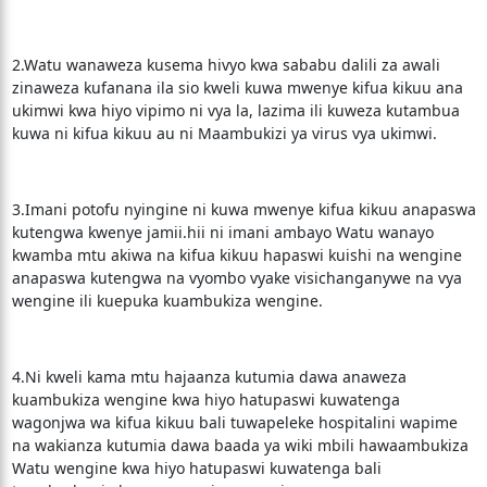
2.Watu wanaweza kusema hivyo kwa sababu dalili za awali
zinaweza kufanana ila sio kweli kuwa mwenye kifua kikuu ana
ukimwi kwa hiyo vipimo ni vya la, lazima ili kuweza kutambua
kuwa ni kifua kikuu au ni Maambukizi ya virus vya ukimwi.
3.Imani potofu nyingine ni kuwa mwenye kifua kikuu anapaswa
kutengwa kwenye jamii.hii ni imani ambayo Watu wanayo
kwamba mtu akiwa na kifua kikuu hapaswi kuishi na wengine
anapaswa kutengwa na vyombo vyake visichanganywe na vya
wengine ili kuepuka kuambukiza wengine.
4.Ni kweli kama mtu hajaanza kutumia dawa anaweza
kuambukiza wengine kwa hiyo hatupaswi kuwatenga
wagonjwa wa kifua kikuu bali tuwapeleke hospitalini wapime
na wakianza kutumia dawa baada ya wiki mbili hawaambukiza
Watu wengine kwa hiyo hatupaswi kuwatenga bali