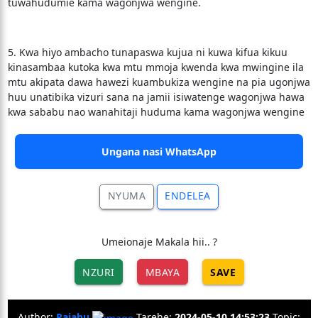
tuwahudumie kama wagonjwa wengine.
5. Kwa hiyo ambacho tunapaswa kujua ni kuwa kifua kikuu
kinasambaa kutoka kwa mtu mmoja kwenda kwa mwingine ila
mtu akipata dawa hawezi kuambukiza wengine na pia ugonjwa
huu unatibika vizuri sana na jamii isiwatenge wagonjwa hawa
kwa sababu nao wanahitaji huduma kama wagonjwa wengine
Ungana nasi WhatsApp
NYUMA
ENDELEA
Umeionaje Makala hii.. ?
NZURI
MBAYA
SAVE
Author:
Rajabu
Tarehe:
2024-05-10 14:53:23
Topic: