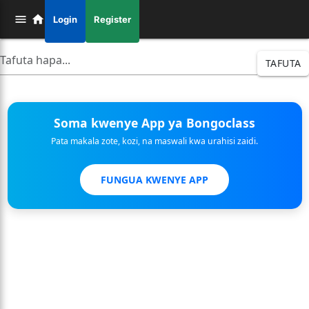
Login
Register
TAFUTA
Soma kwenye App ya Bongoclass
Pata makala zote, kozi, na maswali kwa urahisi zaidi.
FUNGUA KWENYE APP