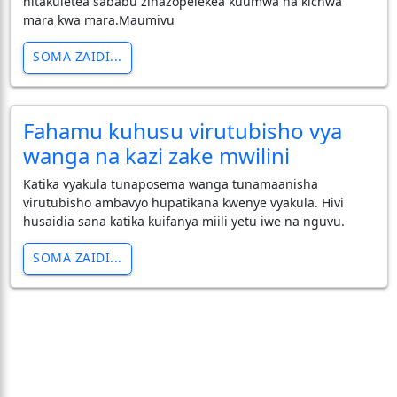
nitakuletea sababu zinazopelekea kuumwa na kichwa
mara kwa mara.Maumivu
SOMA ZAIDI...
Fahamu kuhusu virutubisho vya
wanga na kazi zake mwilini
Katika vyakula tunaposema wanga tunamaanisha
virutubisho ambavyo hupatikana kwenye vyakula. Hivi
husaidia sana katika kuifanya miili yetu iwe na nguvu.
SOMA ZAIDI...