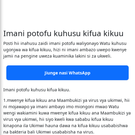
Imani potofu kuhusu kifua kikuu
Posti hii inahusu zaidi imani potofu waliyonayo Watu kuhusu
ugonjwa wa kifua kikuu, hizi ni imani ambazo uwepo kwenye
jamii na pengine uweza kuaminika lakini si za ukweli.
Jiunge nasi WhatsApp
Imani potofu kuhusu kifua kikuu.
1.mwenye kifua kikuu ana Maambukizi ya virus vya ukimwi, hii
ni mojawapo ya imani ambayo imo miongoni mwao Watu
wengi wakiamini kuwa mwenye kifua kikuu ana Maambukizi ya
virus vya ukimwi, hii siyo kweli kwa sababu kifua kikuu
kinapona ila Ukimwi hauna dawa na kifua kikuu usababishwa
na bakteria bali Ukimwi usababisha na virus.