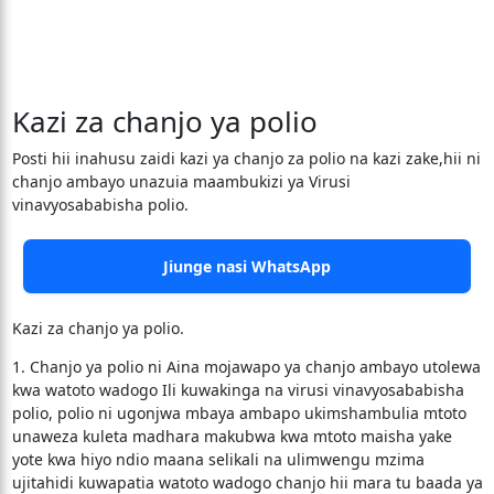
Kazi za chanjo ya polio
Posti hii inahusu zaidi kazi ya chanjo za polio na kazi zake,hii ni
chanjo ambayo unazuia maambukizi ya Virusi
vinavyosababisha polio.
Jiunge nasi WhatsApp
Kazi za chanjo ya polio.
1. Chanjo ya polio ni Aina mojawapo ya chanjo ambayo utolewa
kwa watoto wadogo Ili kuwakinga na virusi vinavyosababisha
polio, polio ni ugonjwa mbaya ambapo ukimshambulia mtoto
unaweza kuleta madhara makubwa kwa mtoto maisha yake
yote kwa hiyo ndio maana selikali na ulimwengu mzima
ujitahidi kuwapatia watoto wadogo chanjo hii mara tu baada ya