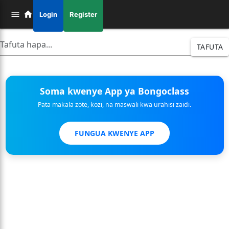
Login
Register
TAFUTA
Soma kwenye App ya Bongoclass
Pata makala zote, kozi, na maswali kwa urahisi zaidi.
FUNGUA KWENYE APP