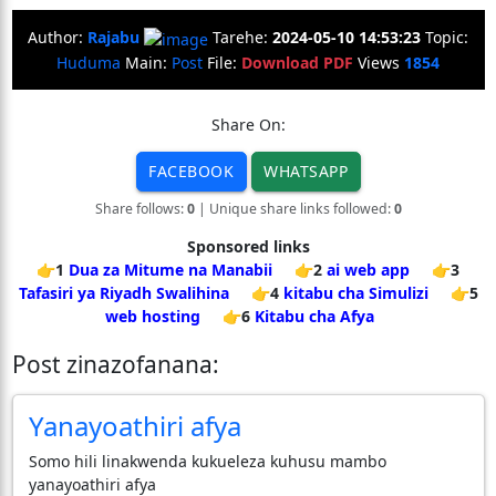
Author:
Rajabu
Tarehe:
2024-05-10 14:53:23
Topic:
Huduma
Main:
Post
File:
Download PDF
Views
1854
Share On:
FACEBOOK
WHATSAPP
Share follows:
0
| Unique share links followed:
0
Sponsored links
👉1
Dua za Mitume na Manabii
👉2
ai web app
👉3
Tafasiri ya Riyadh Swalihina
👉4
kitabu cha Simulizi
👉5
web hosting
👉6
Kitabu cha Afya
Post zinazofanana:
Yanayoathiri afya
Somo hili linakwenda kukueleza kuhusu mambo
yanayoathiri afya