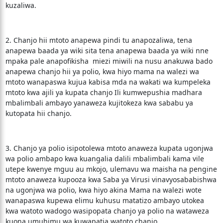
kuzaliwa.
2. Chanjo hii mtoto anapewa pindi tu anapozaliwa, tena
anapewa baada ya wiki sita tena anapewa baada ya wiki nne
mpaka pale anapofikisha miezi miwili na nusu anakuwa bado
anapewa chanjo hii ya polio, kwa hiyo mama na walezi wa
mtoto wanapaswa kujua kabisa mda na wakati wa kumpeleka
mtoto kwa ajili ya kupata chanjo Ili kumwepushia madhara
mbalimbali ambayo yanaweza kujitokeza kwa sababu ya
kutopata hii chanjo.
3. Chanjo ya polio isipotolewa mtoto anaweza kupata ugonjwa
wa polio ambapo kwa kuangalia dalili mbalimbali kama vile
utepe kwenye mguu au mkojo, ulemavu wa maisha na pengine
mtoto anaweza kupooza kwa Saba ya Virusi vinavyosababishwa
na ugonjwa wa polio, kwa hiyo akina Mama na walezi wote
wanapaswa kupewa elimu kuhusu matatizo ambayo utokea
kwa watoto wadogo wasipopata chanjo ya polio na wataweza
kuona umuhimu wa kuwapatia watoto chanjo.