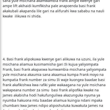
sana yule msichana akamwambia frank aingie kwenye gari
ampe lift akihaidi kumfikisha pale anapoenda basi frank
akakubali akapanda lile gari na alifurahi kwa sababu na nauli
kwake ilikuwa ni shida.
4. Basi frank alipokuwa kwenye gari alikuwa na uzuni, ila yule
msichana aliamua kusimamisha gari Ili kujua yaliyompata
Frank, basi frank akapaswa kumwambia msichana yaliyompata
yule msichana akaumia sana akaamua kumpa Frank moyo na
kumpatia frank number za simu Ili waje kuongea baadae basi
frank akafikishwa kwa rafiki yake wakaagana na yule msichana
wakapeana number za simu basi frank alipofika kwake na
James akabisha hodi hakufunguliwa akazunguka nyuma ya
nyumba hakuona mtu baadae aliamua kuingia ndani mpaka
chumbani kwa James ndipo aliposhutuka kuwakuta James na