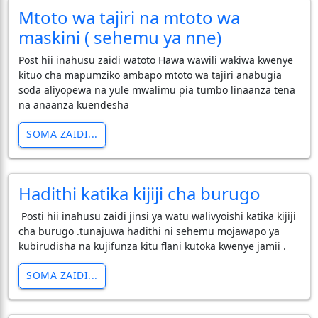
Mtoto wa tajiri na mtoto wa
maskini ( sehemu ya nne)
Post hii inahusu zaidi watoto Hawa wawili wakiwa kwenye
kituo cha mapumziko ambapo mtoto wa tajiri anabugia
soda aliyopewa na yule mwalimu pia tumbo linaanza tena
na anaanza kuendesha
SOMA ZAIDI...
Hadithi katika kijiji cha burugo
Posti hii inahusu zaidi jinsi ya watu walivyoishi katika kijiji
cha burugo .tunajuwa hadithi ni sehemu mojawapo ya
kubirudisha na kujifunza kitu flani kutoka kwenye jamii .
SOMA ZAIDI...