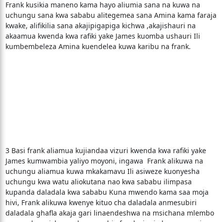
Frank kusikia maneno kama hayo aliumia sana na kuwa na
uchungu sana kwa sababu alitegemea sana Amina kama faraja
kwake, alifikilia sana akajipigapiga kichwa ,akajishauri na
akaamua kwenda kwa rafiki yake James kuomba ushauri Ili
kumbembeleza Amina kuendelea kuwa karibu na frank.
3 Basi frank aliamua kujiandaa vizuri kwenda kwa rafiki yake
James kumwambia yaliyo moyoni, ingawa Frank alikuwa na
uchungu aliamua kuwa mkakamavu Ili asiweze kuonyesha
uchungu kwa watu aliokutana nao kwa sababu ilimpasa
kupanda daladala kwa sababu Kuna mwendo kama saa moja
hivi, Frank alikuwa kwenye kituo cha daladala anmesubiri
daladala ghafla akaja gari linaendeshwa na msichana mlembo