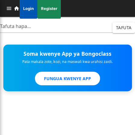
Login
Register
TAFUTA
Soma kwenye App ya Bongoclass
Pata makala zote, kozi, na maswali kwa urahisi zaidi.
FUNGUA KWENYE APP