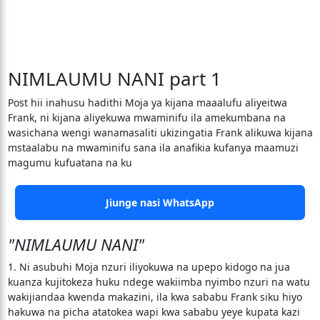
NIMLAUMU NANI part 1
Post hii inahusu hadithi Moja ya kijana maaalufu aliyeitwa
Frank, ni kijana aliyekuwa mwaminifu ila amekumbana na
wasichana wengi wanamasaliti ukizingatia Frank alikuwa kijana
mstaalabu na mwaminifu sana ila anafikia kufanya maamuzi
magumu kufuatana na ku
Jiunge nasi WhatsApp
"NIMLAUMU NANI"
1. Ni asubuhi Moja nzuri iliyokuwa na upepo kidogo na jua
kuanza kujitokeza huku ndege wakiimba nyimbo nzuri na watu
wakijiandaa kwenda makazini, ila kwa sababu Frank siku hiyo
hakuwa na picha atatokea wapi kwa sababu yeye kupata kazi