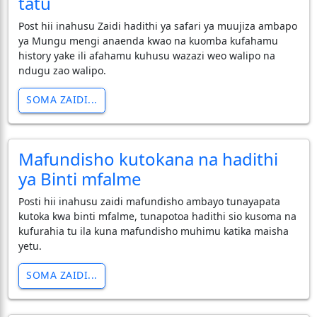
tatu
Post hii inahusu Zaidi hadithi ya safari ya muujiza ambapo
ya Mungu mengi anaenda kwao na kuomba kufahamu
history yake ili afahamu kuhusu wazazi weo walipo na
ndugu zao walipo.
SOMA ZAIDI...
Mafundisho kutokana na hadithi
ya Binti mfalme
Posti hii inahusu zaidi mafundisho ambayo tunayapata
kutoka kwa binti mfalme, tunapotoa hadithi sio kusoma na
kufurahia tu ila kuna mafundisho muhimu katika maisha
yetu.
SOMA ZAIDI...