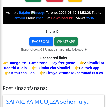
Author:
Rajabu
Tarehe:
2024-05-10 14:53:23
Topic:
Jamvini
Main:
Post
File:
Download PDF
Views
2536
Share On:
FACEBOOK
WHATSAPP
Share follows:
0
| Unique share links followed:
0
Sponsored links
👉1
Bongolite - Game zone - Play free game
👉2
Simulizi za
Hadithi Audio
👉3
kitabu cha Simulizi
👉4
ai web app
👉5
Kitau cha Fiqh
👉6
Sira ya Mtume Muhammad (s.a.w)
Post zinazofanana:
SAFARI YA MUUJIZA sehemu ya