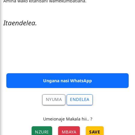
Amina wako kitandani wamekumbatiana.
Itaendelea.
Ungana nasi WhatsApp
NYUMA
ENDELEA
Umeionaje Makala hii.. ?
NZURI
MBAYA
SAVE