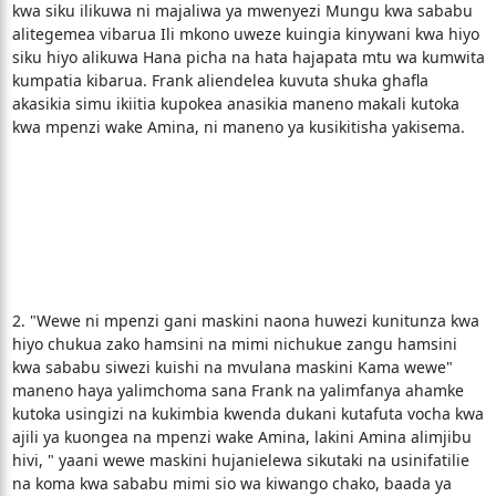
kwa siku ilikuwa ni majaliwa ya mwenyezi Mungu kwa sababu
alitegemea vibarua Ili mkono uweze kuingia kinywani kwa hiyo
siku hiyo alikuwa Hana picha na hata hajapata mtu wa kumwita
kumpatia kibarua. Frank aliendelea kuvuta shuka ghafla
akasikia simu ikiitia kupokea anasikia maneno makali kutoka
kwa mpenzi wake Amina, ni maneno ya kusikitisha yakisema.
2. "Wewe ni mpenzi gani maskini naona huwezi kunitunza kwa
hiyo chukua zako hamsini na mimi nichukue zangu hamsini
kwa sababu siwezi kuishi na mvulana maskini Kama wewe"
maneno haya yalimchoma sana Frank na yalimfanya ahamke
kutoka usingizi na kukimbia kwenda dukani kutafuta vocha kwa
ajili ya kuongea na mpenzi wake Amina, lakini Amina alimjibu
hivi, " yaani wewe maskini hujanielewa sikutaki na usinifatilie
na koma kwa sababu mimi sio wa kiwango chako, baada ya