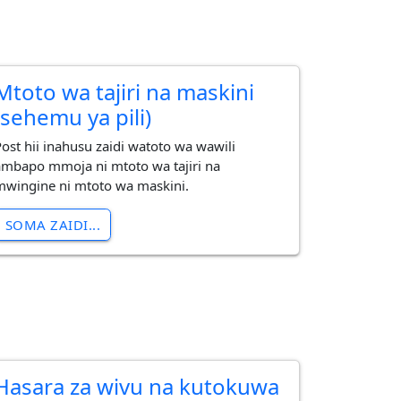
Mtoto wa tajiri na maskini
(sehemu ya pili)
Post hii inahusu zaidi watoto wa wawili
ambapo mmoja ni mtoto wa tajiri na
mwingine ni mtoto wa maskini.
SOMA ZAIDI...
Hasara za wivu na kutokuwa