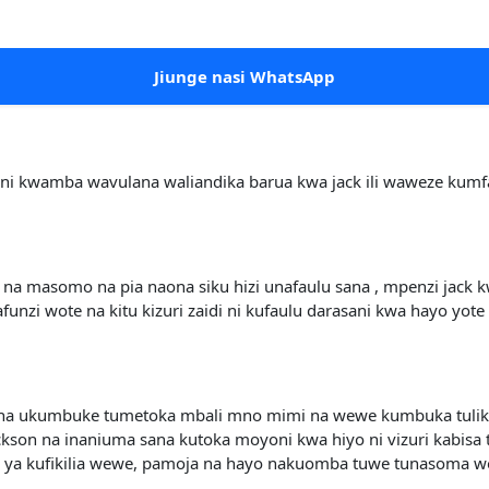
Jiunge nasi WhatsApp
a ni kwamba wavulana waliandika barua kwa jack ili waweze kumf
a masomo na pia naona siku hizi unafaulu sana , mpenzi jack kw
nzi wote na kitu kizuri zaidi ni kufaulu darasani kwa hayo yo
 na ukumbuke tumetoka mbali mno mimi na wewe kumbuka tulikot
on na inaniuma sana kutoka moyoni kwa hiyo ni vizuri kabisa t
 ya kufikilia wewe, pamoja na hayo nakuomba tuwe tunasoma wo