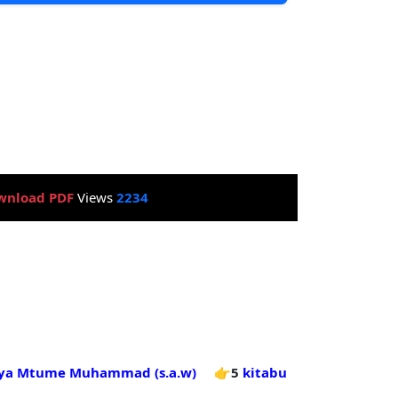
wnload PDF
Views
2234
 ya Mtume Muhammad (s.a.w)
👉5
kitabu