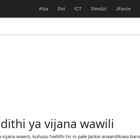
Afya
Dini
ICT
Simulizi
Jifunze
thi ya vijana wawili
vijana wawili, kuhusu hadithi hii ni pale Jackie anaandikiwa baru