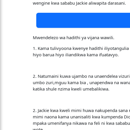
wengine kwa sababu Jackie aliwapita darasani.
Mwendelezo wa hadithi ya vijana wawili.
1. Kama tulivyoona kwenye hadithi iliyotanguli
hiyo barua hiyo iliandikwa kama ifuatavyo.
2. Natumaini kuwa ujambo na unaendelea vizuri n
umbo zuri,mguu kama bia , unapendwa na wanafu
katika shule nzima kweli umebalikiwa.
2. Jackie kwa kweli mimi huwa nakupenda sana
mimi naona kama unanisaliti kwa kumpenda Dicks
mpaka umenifanya nikawa na feli ni kwa sababu
wote.