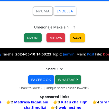
NYUMA
ENDELEA
Umeionaje Makala hii.. ?
NZURI
MBAYA
SAVE
Tarehe:
2024-05-10 14:53:23
Topic:
Jamvini
Main:
Post
File:
Do
Share On:
FACEBOOK
WHATSAPP
Share follows:
0
| Unique share links followed:
0
Sponsored links
e
👉2
Madrasa kiganjani
👉3
Kitau cha Fiqh
👉4
Sira
cha Simulizi
👉6
web hosting