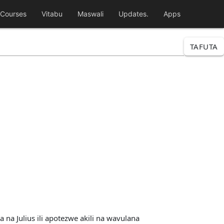
Courses
Vitabu
Maswali
Updates.
Apps
TAFUTA
a na Julius ili apotezwe akili na wavulana