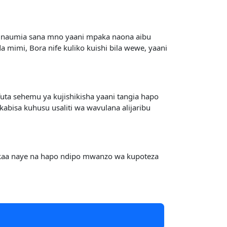
bu naumia sana mno yaani mpaka naona aibu
imi, Bora nife kuliko kuishi bila wewe, yaani
futa sehemu ya kujishikisha yaani tangia hapo
 kabisa kuhusu usaliti wa wavulana alijaribu
a kukaa naye na hapo ndipo mwanzo wa kupoteza