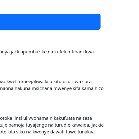
anya jack apumbazike na kufeli mtihani kwa
a kweli umeejaliwa kila kitu uzuri wa sura,
te naona hakuna msichana mwenye sifa kama hizo
oka jinsi ulivyohama nikakufuata na sasa
uje pamoja tuyajenge na turudie kawaida, Jackie
te kila siku na kwenye dawati tuwe tunakaa