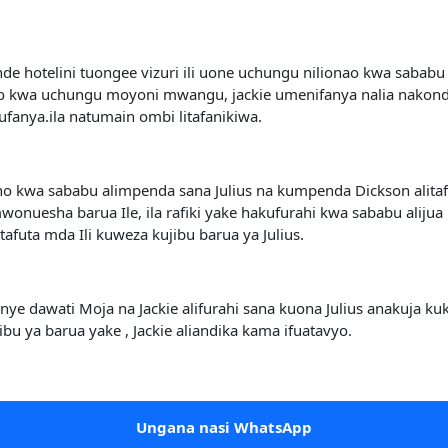
de hotelini tuongee vizuri ili uone uchungu nilionao kwa saba
kwa uchungu moyoni mwangu, jackie umenifanya nalia nakonda m
kufanya.ila natumain ombi litafanikiwa.
mno kwa sababu alimpenda sana Julius na kumpenda Dickson alita
mwonuesha barua Ile, ila rafiki yake hakufurahi kwa sababu alijua
tafuta mda Ili kuweza kujibu barua ya Julius.
wenye dawati Moja na Jackie alifurahi sana kuona Julius anakuj
u ya barua yake , Jackie aliandika kama ifuatavyo.
Ungana nasi WhatsApp