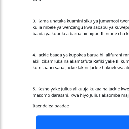
3. Kama unataka kuamini siku ya jumamosi twen
kulia mbele ya wenzangu kwa sababu ya kuwepo 
baada ya kupokea barua hii nijibu Ili nione cha 
4. Jackie baada ya kupokea barua hii alifurahi 
akili zikamruka na akamtafuta Rafiki yake Ili ku
kumshauri sana Jackie lakini Jackie hakuelewa ali
5. Kesho yake Julius alikuuja kukaa na Jackie k
masomo darasani. Kwa hiyo Julius akaomba majib
Itaendelea baadae