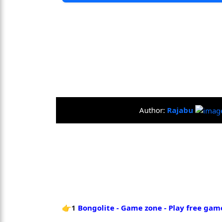
Author:
Rajabu
👉1
Bongolite - Game zone - Play free gam