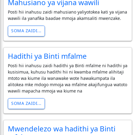
Mahusiano ya vijana wawili
Posti hii inahusu zaidi mahusiano yaliyotokea kati ya vijana
wawili ila yanafika baadae mmoja akamsaliti mwenzake.
SOMA ZAIDI...
Hadithi ya Binti mfalme
Posti hii inahusu zaidi hadithi ya Binti mfalme ni hadithi ya
kusisimua, kuhusu hadithi hii ni kwamba mfalme alihitaji
mtoto wa kiume ila wanawake wote hawakumpata ila
alitokea mke mdogo mmoja wa mfalme akajifungua watoto
wawili mapacha mmoja wa kiume na
SOMA ZAIDI...
Mwendelezo wa hadithi ya Binti