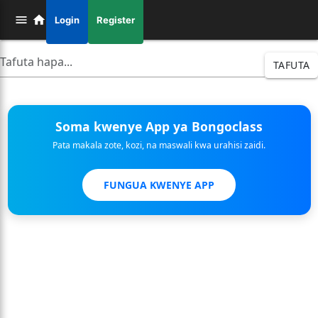
Login
Register
TAFUTA
Soma kwenye App ya Bongoclass
Pata makala zote, kozi, na maswali kwa urahisi zaidi.
FUNGUA KWENYE APP