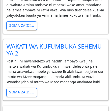
aliwakuta Amina ambaye ni mpenzi wake ameumbatiana
na James ambaye ni rafiki yake ,kwa hiyo tuendelee kusikia
yaliyotokea baada ya Amina na James kukutwa na Franki.
SOMA ZAIDI...
WAKATI WA KUFUMBUKA SEHEMU
YA 2
Post hii ni mwendelezo wa hadithi ambayo Kwa jina
inaitwa wakati wa Kufumbuka, ni mwendelezo wa pale
maria anawekwa mbele ya wazee Ili akili kwamba John sio
mtoto wa Mzee maganga ila maria akikumbuka wazi
kwamba John ni mtoto wa Mzee maganga anakataa kuki
SOMA ZAIDI...