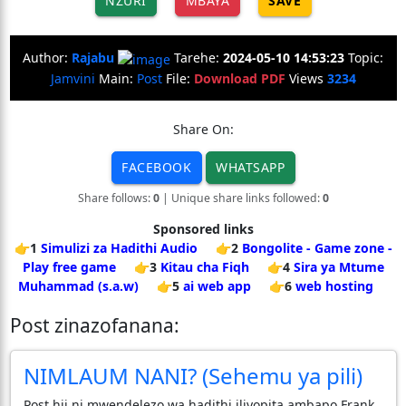
NZURI
MBAYA
SAVE
Author:
Rajabu
Tarehe:
2024-05-10 14:53:23
Topic:
Jamvini
Main:
Post
File:
Download PDF
Views
3234
Share On:
FACEBOOK
WHATSAPP
Share follows:
0
| Unique share links followed:
0
Sponsored links
👉1
Simulizi za Hadithi Audio
👉2
Bongolite - Game zone -
Play free game
👉3
Kitau cha Fiqh
👉4
Sira ya Mtume
Muhammad (s.a.w)
👉5
ai web app
👉6
web hosting
Post zinazofanana:
NIMLAUM NANI? (Sehemu ya pili)
Post hii ni mwendelezo wa hadithi iliyopita ambapo Frank