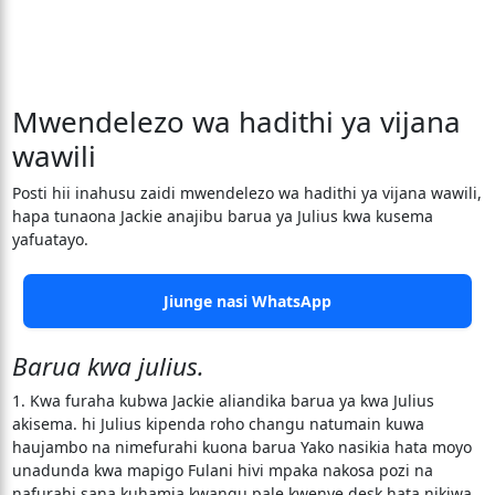
Mwendelezo wa hadithi ya vijana
wawili
Posti hii inahusu zaidi mwendelezo wa hadithi ya vijana wawili,
hapa tunaona Jackie anajibu barua ya Julius kwa kusema
yafuatayo.
Jiunge nasi WhatsApp
Barua kwa julius.
1. Kwa furaha kubwa Jackie aliandika barua ya kwa Julius
akisema. hi Julius kipenda roho changu natumain kuwa
haujambo na nimefurahi kuona barua Yako nasikia hata moyo
unadunda kwa mapigo Fulani hivi mpaka nakosa pozi na
nafurahi sana kuhamia kwangu pale kwenye desk hata nikiwa