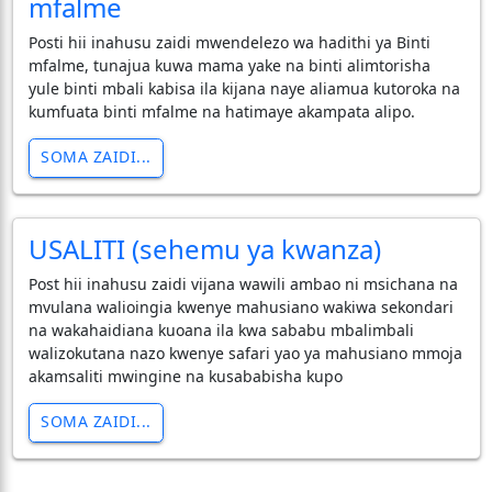
mfalme
Posti hii inahusu zaidi mwendelezo wa hadithi ya Binti
mfalme, tunajua kuwa mama yake na binti alimtorisha
yule binti mbali kabisa ila kijana naye aliamua kutoroka na
kumfuata binti mfalme na hatimaye akampata alipo.
SOMA ZAIDI...
USALITI (sehemu ya kwanza)
Post hii inahusu zaidi vijana wawili ambao ni msichana na
mvulana walioingia kwenye mahusiano wakiwa sekondari
na wakahaidiana kuoana ila kwa sababu mbalimbali
walizokutana nazo kwenye safari yao ya mahusiano mmoja
akamsaliti mwingine na kusababisha kupo
SOMA ZAIDI...