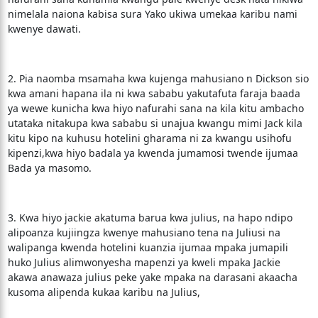
nimelala naiona kabisa sura Yako ukiwa umekaa karibu nami
kwenye dawati.
2. Pia naomba msamaha kwa kujenga mahusiano n Dickson sio
kwa amani hapana ila ni kwa sababu yakutafuta faraja baada
ya wewe kunicha kwa hiyo nafurahi sana na kila kitu ambacho
utataka nitakupa kwa sababu si unajua kwangu mimi Jack kila
kitu kipo na kuhusu hotelini gharama ni za kwangu usihofu
kipenzi,kwa hiyo badala ya kwenda jumamosi twende ijumaa
Bada ya masomo.
3. Kwa hiyo jackie akatuma barua kwa julius, na hapo ndipo
alipoanza kujiingza kwenye mahusiano tena na Juliusi na
walipanga kwenda hotelini kuanzia ijumaa mpaka jumapili
huko Julius alimwonyesha mapenzi ya kweli mpaka Jackie
akawa anawaza julius peke yake mpaka na darasani akaacha
kusoma alipenda kukaa karibu na Julius,