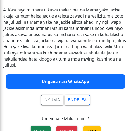
4. Kwa hiyo mitihani ilikuwa inakaribia na Mama yake Jackie
akaja kumtembelea Jackie akaleta zawadi na walizitumia zote
na Juliusi, na Mama yake na Jackie alitoa ahadi nyingi iwapo
Jackie akishinda mtihani vizuri kama mtihani uliopo,kwa hiyo
Julius akawa anasoma usiku mchana kazi yake ni kuhakikisha
anapoteza akili za Jackie na vijana wanaendelea kumlipa Julius
Hela yake kwa kumpoteza Jacki ,na hapo walibakiza wiki Moja
kufanya mtihani wa kushindania zawadi za shule ila Jackie
hakujiandaa hata kidogo akitumia mda mwingi kushinda na
Juliusi.
Ungana nasi WhatsApp
NYUMA
ENDELEA
Umeionaje Makala hii.. ?