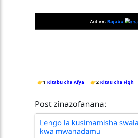
Author:
Rajabu
👉1
Kitabu cha Afya
👉2
Kitau cha Fiqh
Post zinazofanana:
Lengo la kusimamisha swal
kwa mwanadamu