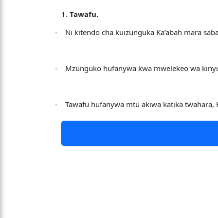
Tawafu.
- Ni kitendo cha kuizunguka Ka’abah mara saba k
- Mzunguko hufanywa kwa mwelekeo wa kinyume
- Tawafu hufanywa mtu akiwa katika twahara, Ha