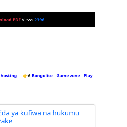
nload PDF
Views
2396
 hosting
👉6
Bongolite - Game zone - Play
Eda ya kufiwa na hukumu
zake