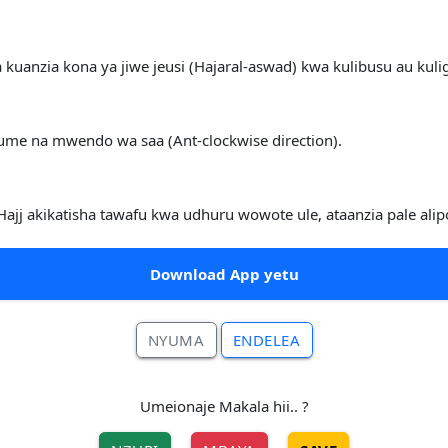
uanzia kona ya jiwe jeusi (Hajaral-aswad) kwa kulibusu au kulig
 na mwendo wa saa (Ant-clockwise direction).
jj akikatisha tawafu kwa udhuru wowote ule, ataanzia pale alipo
Download App yetu
NYUMA
ENDELEA
Umeionaje Makala hii.. ?