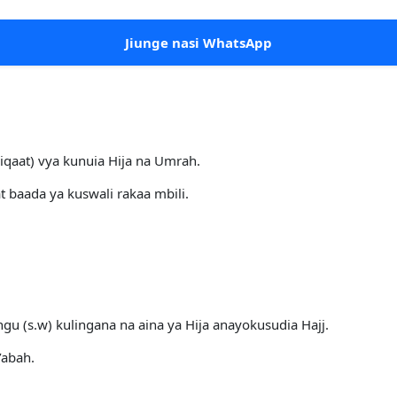
Jiunge nasi WhatsApp
iqaat) vya kunuia Hija na Umrah.
 baada ya kuswali rakaa mbili.
u (s.w) kulingana na aina ya Hija anayokusudia Hajj.
’abah.