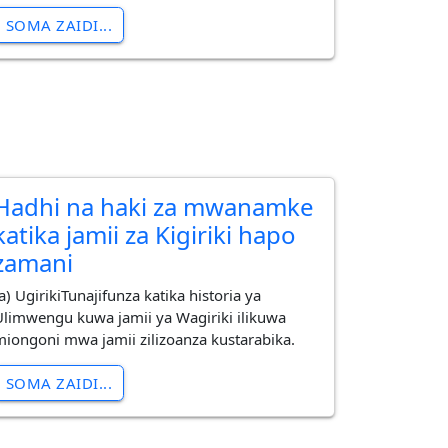
SOMA ZAIDI...
Hadhi na haki za mwanamke
katika jamii za Kigiriki hapo
zamani
a) UgirikiTunajifunza katika historia ya
Ulimwengu kuwa jamii ya Wagiriki ilikuwa
miongoni mwa jamii zilizoanza kustarabika.
SOMA ZAIDI...