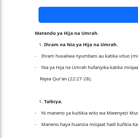
Matendo ya Hija na Umrah.
Ihram na Nia ya Hija na Umrah.
- Ihram huvaliwa nyumbani au katika vituo (mi
- Nia ya Hija na Umrah hufanyika katika miiqaat
Rejea Qur’an (22:27-28).
Talbiya.
- Ni maneno ya kuitikia wito wa Mwenyezi Mung
- Maneno haya huanzia miiqaat hadi kufikia Ka