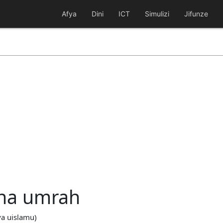
Afya
Dini
ICT
Simulizi
Jifunze
 na umrah
ya uislamu)