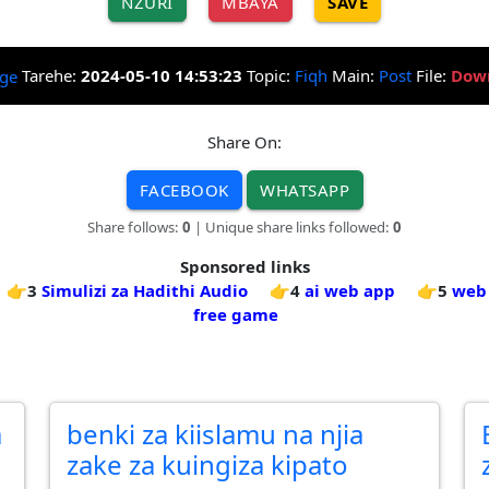
NZURI
MBAYA
SAVE
Tarehe:
2024-05-10 14:53:23
Topic:
Fiqh
Main:
Post
File:
Dow
Share On:
FACEBOOK
WHATSAPP
Share follows:
0
| Unique share links followed:
0
Sponsored links
👉3
Simulizi za Hadithi Audio
👉4
ai web app
👉5
web
free game
a
benki za kiislamu na njia
zake za kuingiza kipato