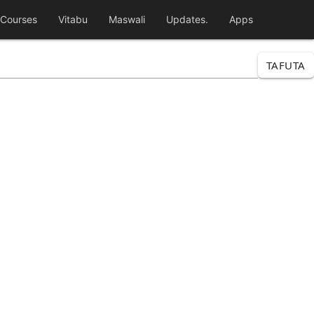
Courses
Vitabu
Maswali
Updates.
Apps
TAFUTA