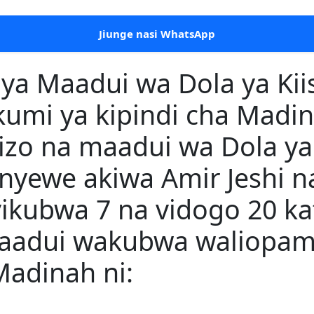
Jiunge nasi WhatsApp
a Maadui wa Dola ya Kii
kumi ya kipindi cha Madi
izo na maadui wa Dola ya
nyewe akiwa Amir Jeshi 
vikubwa 7 na vidogo 20 ka
Maadui wakubwa waliopa
Madinah ni: