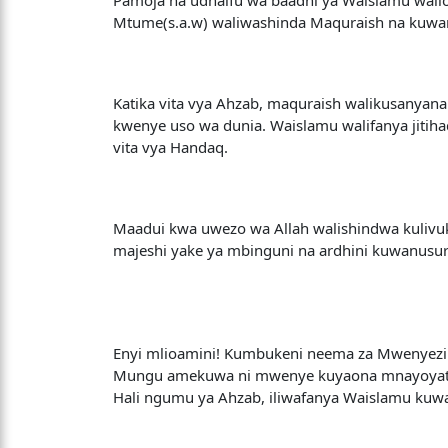
Mtume(s.a.w) waliwashinda Maquraish na kuwa
Katika vita vya Ahzab, maquraish walikusanya
kwenye uso wa dunia. Waislamu walifanya jiti
vita vya Handaq.
Maadui kwa uwezo wa Allah walishindwa kulivuk
majeshi yake ya mbinguni na ardhini kuwanusu
Enyi mlioamini! Kumbukeni neema za Mwenyezi Mu
Mungu amekuwa ni mwenye kuyaona mnayoyate
Hali ngumu ya Ahzab, iliwafanya Waislamu kuw