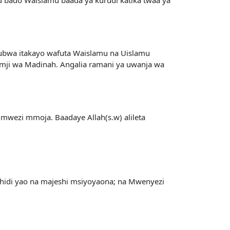
kubwa itakayo wafuta Waislamu na Uislamu
mji wa Madinah. Angalia ramani ya uwanja wa
mwezi mmoja. Baadaye Allah(s.w) alileta
 dhidi yao na majeshi msiyoyaona; na Mwenyezi