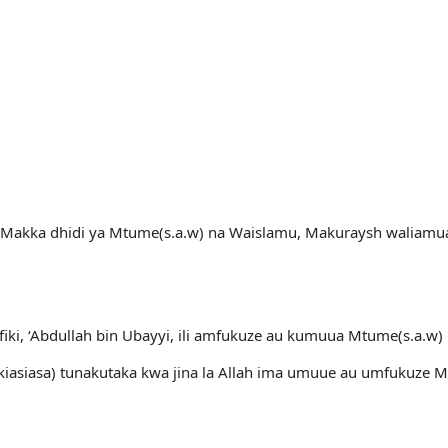
a Makka dhidi ya Mtume(s.a.w) na Waislamu, Makuraysh waliamu
ki, ‘Abdullah bin Ubayyi, ili amfukuze au kumuua Mtume(s.a.w) 
siasa) tunakutaka kwa jina la Allah ima umuue au umfukuze Ma