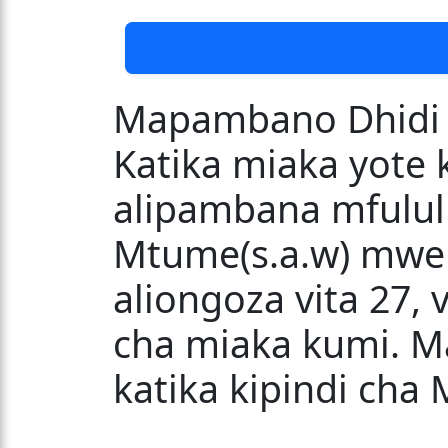
Mapambano Dhidi y
Katika miaka yote 
alipambana mfulul
Mtume(s.a.w) mwe
aliongoza vita 27, 
cha miaka kumi. 
katika kipindi cha 