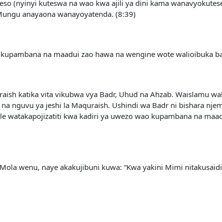
so (nyinyi kuteswa na wao kwa ajili ya dini kama wanavyokutesen
 Mungu anayaona wanayoyatenda. (8:39)
vita kupambana na maadui zao hawa na wengine wote walioibuka b
aish katika vita vikubwa vya Badr, Uhud na Ahzab. Waislamu wal
 na nguvu ya jeshi la Maquraish. Ushindi wa Badr ni bishara n
 pale watakapojizatiti kwa kadiri ya uwezo wao kupambana na m
a wenu, naye akakujibuni kuwa: “Kwa yakini Mimi nitakusaidi