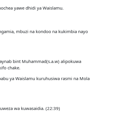
achochea yawe dhidi ya Waislamu.
a ngamia, mbuzi na kondoo na kukimbia nayo
Zaynab bint Muhammad(s.a.w) alipokuwa
ifo chake.
ababu ya Waislamu kuruhusiwa rasmi na Mola
weza wa kuwasaidia. (22:39)