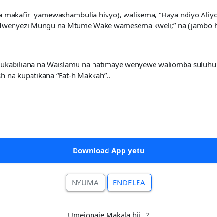
ya makafiri yamewashambulia hivyo), walisema, “Haya ndiyo A
Mwenyezi Mungu na Mtume Wake wamesema kweli;” na (jambo hili) 
ukabiliana na Waislamu na hatimaye wenyewe waliomba suluhu 
 na kupatikana “Fat-h Makkah”..
Download App yetu
NYUMA
ENDELEA
Umeionaje Makala hii.. ?