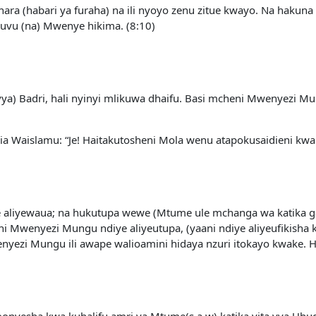
ra (habari ya furaha) na ili nyoyo zenu zitue kwayo. Na hakun
vu (na) Mwenye hikima. (8:10)
ya) Badri, hali nyinyi mlikuwa dhaifu. Basi mcheni Mwenyezi M
bia Waislamu: “Je! Haitakutosheni Mola wenu atapokusaidieni kw
aliyewaua; na hukutupa wewe (Mtume ule mchanga wa katika ga
i Mwenyezi Mungu ndiye aliyeutupa, (yaani ndiye aliyeufikish
wenyezi Mungu ili awape walioamini hidaya nzuri itokayo kwake.
onyesha kwa kuhalifu amri ya Mtume(s.a.w) katika vita vya Uhu