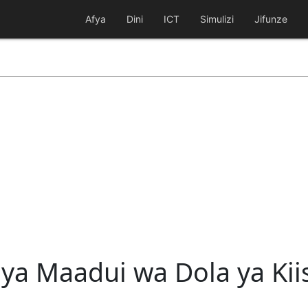
Afya
Dini
ICT
Simulizi
Jifunze
a Maadui wa Dola ya Kii