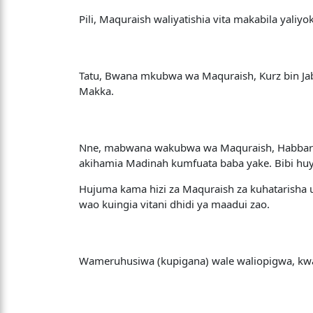
Pili, Maquraish waliyatishia vita makabila yaliy
Tatu, Bwana mkubwa wa Maquraish, Kurz bin Jab
Makka.
Nne, mabwana wakubwa wa Maquraish, Habbar bi
akihamia Madinah kumfuata baba yake. Bibi huyu
Hujuma kama hizi za Maquraish za kuhatarisha 
wao kuingia vitani dhidi ya maadui zao.
Wameruhusiwa (kupigana) wale waliopigwa, k