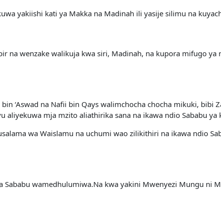
okuwa yakiishi kati ya Makka na Madinah ili yasije silimu na kuy
ir na wenzake walikuja kwa siri, Madinah, na kupora mifugo y
n ‘Aswad na Nafii bin Qays walimchocha chocha mikuki, bibi 
 aliyekuwa mja mzito aliathirika sana na ikawa ndio Sababu ya k
usalama wa Waislamu na uchumi wao zilikithiri na ikawa ndio S
wa Sababu wamedhulumiwa.Na kwa yakini Mwenyezi Mungu ni Mu