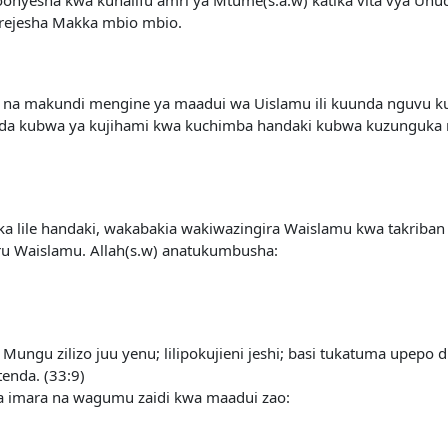
rejesha Makka mbio mbio.
na na makundi mengine ya maadui wa Uislamu ili kuunda nguvu 
hada kubwa ya kujihami kwa kuchimba handaki kubwa kuzunguka 
a lile handaki, wakabakia wakiwazingira Waislamu kwa takriban 
ru Waislamu. Allah(s.w) anatukumbusha:
ngu zilizo juu yenu; lilipokujieni jeshi; basi tukatuma upepo
nda. (33:9)
a imara na wagumu zaidi kwa maadui zao: