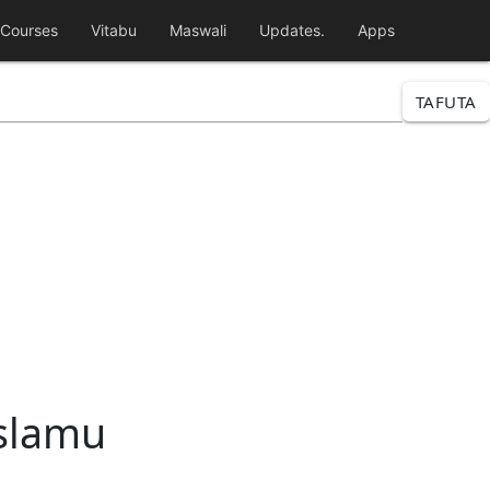
Courses
Vitabu
Maswali
Updates.
Apps
TAFUTA
slamu