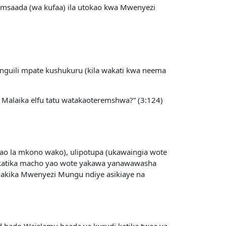
a msaada (wa kufaa) ila utokao kwa Mwenyezi
unguili mpate kushukuru (kila wakati kwa neema
a Malaika elfu tatu watakaoteremshwa?” (3:124)
o la mkono wako), ulipotupa (ukawaingia wote
a katika macho yao wote yakawa yanawawasha
 Hakika Mwenyezi Mungu ndiye asikiaye na
d bado Waislamu baada ya kurudi katika twaa ya