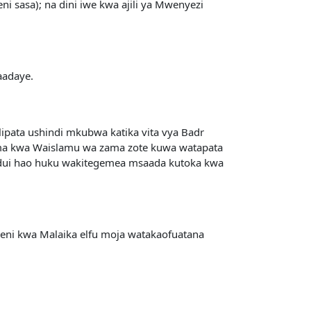
i sasa); na dini iwe kwa ajili ya Mwenyezi
aadaye.
ipata ushindi mkubwa katika vita vya Badr
jema kwa Waislamu wa zama zote kuwa watapata
aadui hao huku wakitegemea msaada kutoka kwa
eni kwa Malaika elfu moja watakaofuatana