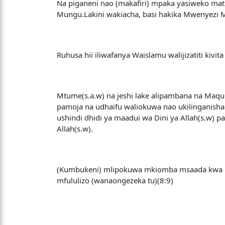
Na piganeni nao (makafiri) mpaka yasiweko mate
Mungu.Lakini wakiacha, basi hakika Mwenyezi
Ruhusa hii iliwafanya Waislamu walijizatiti ki
Mtume(s.a.w) na jeshi lake alipambana na Maqur
pamoja na udhaifu waliokuwa nao ukilinganisha
ushindi dhidi ya maadui wa Dini ya Allah(s.w)
Allah(s.w).
(Kumbukeni) mlipokuwa mkiomba msaada kwa Mol
mfululizo (wanaongezeka tu)(8:9)