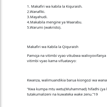
1. Makafiri wa kabila la Kiquraish.
2.Wanafiki.
3.Mayahudi.
4.Makabila mengine ya Waarabu.
5.Warumi (wakristo).
Makafiri wa Kabila la Qiquraish
Pamoja na vitimbi vyao vikubwa walivyovifany
vitimbi vyao kama vifuatavyo:
Kwanza, walimuandikia barua kiongozi wa wanafi
“Kwa kumpa mtu wetu(Muhammad) hifadhi (ya kia
tutakumalizeni na kuwateka wake zenu.”19