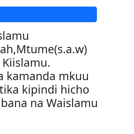
slamu
nah,Mtume(s.a.w)
 Kiislamu.
na kamanda mkuu
tika kipindi hicho
mbana na Waislamu