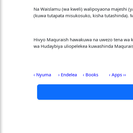
Na Waislamu (wa kweli) walipoyaona majeshi (
(kuwa tutapata misukosuko, kisha tutashinda). 
Hivyo Maquraish hawakuwa na uwezo tena wa k
wa Hudaybiya uliopelekea kuwashinda Maquraish
‹ Nyuma
› Endelea
‹ Books
‹ Apps ››