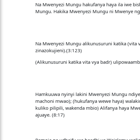
Na Mwenyezi Mungu hakufanya haya ila iwe bisha
Mungu. Hakika Mwenyezi Mungu ni Mwenye ngu
Na Mwenyezi Mungu alikunusuruni katika (vita v
zinazokujieni).(3:123)
(Alikunusuruni katika vita vya badr) ulipowaam
Hamkuuwa nyinyi lakini Mwenyezi Mungu ndiye 
machoni mwao); (hukufanya wewe haya) walakin
kuliko pilipili, wakenda mbio) Alifanya haya M
ajuaye. (8:17)
Pamoja na udhaifu wa baadhi ya Waislamu walio