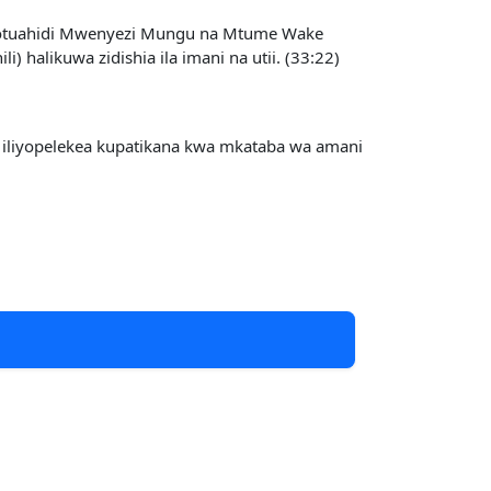
liyotuahidi Mwenyezi Mungu na Mtume Wake
halikuwa zidishia ila imani na utii. (33:22)
iliyopelekea kupatikana kwa mkataba wa amani