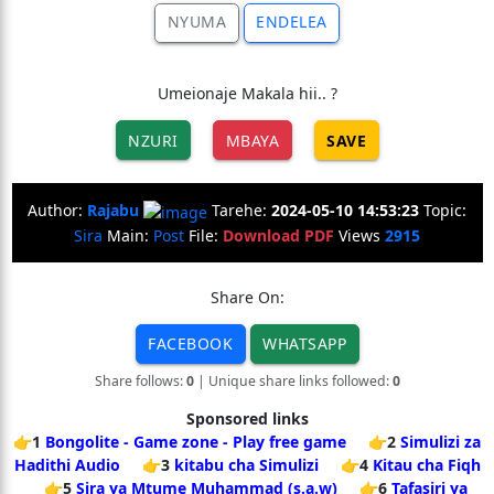
NYUMA
ENDELEA
Umeionaje Makala hii.. ?
NZURI
MBAYA
SAVE
Author:
Rajabu
Tarehe:
2024-05-10 14:53:23
Topic:
Sira
Main:
Post
File:
Download PDF
Views
2915
Share On:
FACEBOOK
WHATSAPP
Share follows:
0
| Unique share links followed:
0
Sponsored links
👉1
Bongolite - Game zone - Play free game
👉2
Simulizi za
Hadithi Audio
👉3
kitabu cha Simulizi
👉4
Kitau cha Fiqh
👉5
Sira ya Mtume Muhammad (s.a.w)
👉6
Tafasiri ya