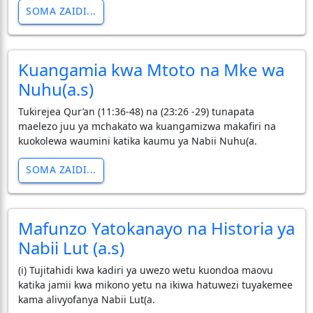
SOMA ZAIDI...
Kuangamia kwa Mtoto na Mke wa
Nuhu(a.s)
Tukirejea Qur’an (11:36-48) na (23:26 -29) tunapata
maelezo juu ya mchakato wa kuangamizwa makafiri na
kuokolewa waumini katika kaumu ya Nabii Nuhu(a.
SOMA ZAIDI...
Mafunzo Yatokanayo na Historia ya
Nabii Lut (a.s)
(i) Tujitahidi kwa kadiri ya uwezo wetu kuondoa maovu
katika jamii kwa mikono yetu na ikiwa hatuwezi tuyakemee
kama alivyofanya Nabii Lut(a.