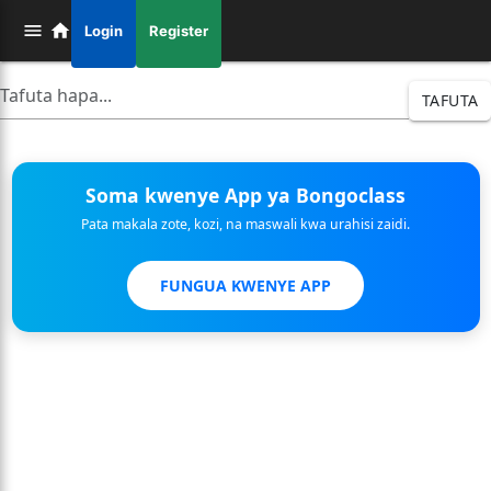
Login
Register
TAFUTA
Soma kwenye App ya Bongoclass
Pata makala zote, kozi, na maswali kwa urahisi zaidi.
FUNGUA KWENYE APP