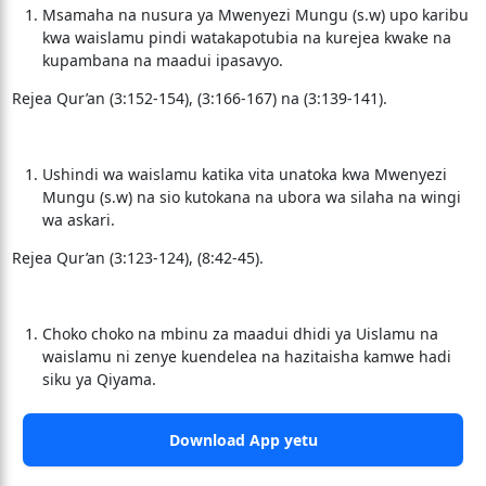
Msamaha na nusura ya Mwenyezi Mungu (s.w) upo karibu
kwa waislamu pindi watakapotubia na kurejea kwake na
kupambana na maadui ipasavyo.
Rejea Qur’an (3:152-154), (3:166-167) na (3:139-141).
Ushindi wa waislamu katika vita unatoka kwa Mwenyezi
Mungu (s.w) na sio kutokana na ubora wa silaha na wingi
wa askari.
Rejea Qur’an (3:123-124), (8:42-45).
Choko choko na mbinu za maadui dhidi ya Uislamu na
waislamu ni zenye kuendelea na hazitaisha kamwe hadi
siku ya Qiyama.
Download App yetu