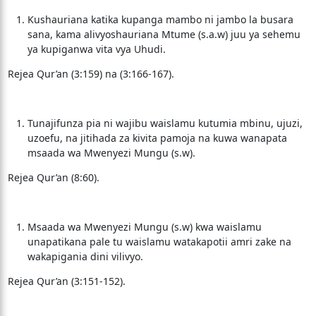
Kushauriana katika kupanga mambo ni jambo la busara
sana, kama alivyoshauriana Mtume (s.a.w) juu ya sehemu
ya kupiganwa vita vya Uhudi.
Rejea Qur’an (3:159) na (3:166-167).
Tunajifunza pia ni wajibu waislamu kutumia mbinu, ujuzi,
uzoefu, na jitihada za kivita pamoja na kuwa wanapata
msaada wa Mwenyezi Mungu (s.w).
Rejea Qur’an (8:60).
Msaada wa Mwenyezi Mungu (s.w) kwa waislamu
unapatikana pale tu waislamu watakapotii amri zake na
wakapigania dini vilivyo.
Rejea Qur’an (3:151-152).