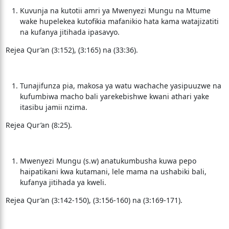
Kuvunja na kutotii amri ya Mwenyezi Mungu na Mtume
wake hupelekea kutofikia mafanikio hata kama watajizatiti
na kufanya jitihada ipasavyo.
Rejea Qur’an (3:152), (3:165) na (33:36).
Tunajifunza pia, makosa ya watu wachache yasipuuzwe na
kufumbiwa macho bali yarekebishwe kwani athari yake
itasibu jamii nzima.
Rejea Qur’an (8:25).
Mwenyezi Mungu (s.w) anatukumbusha kuwa pepo
haipatikani kwa kutamani, lele mama na ushabiki bali,
kufanya jitihada ya kweli.
Rejea Qur’an (3:142-150), (3:156-160) na (3:169-171).