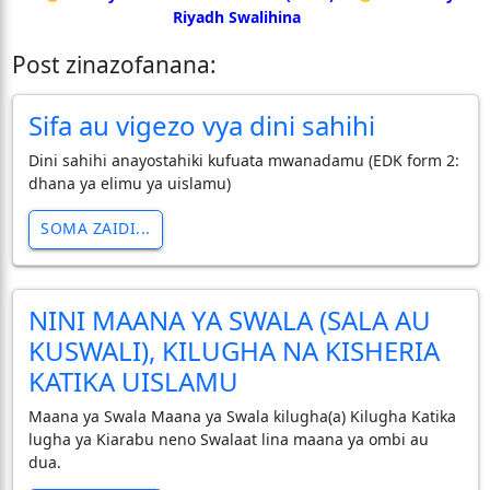
Riyadh Swalihina
Post zinazofanana:
Sifa au vigezo vya dini sahihi
Dini sahihi anayostahiki kufuata mwanadamu (EDK form 2:
dhana ya elimu ya uislamu)
SOMA ZAIDI...
NINI MAANA YA SWALA (SALA AU
KUSWALI), KILUGHA NA KISHERIA
KATIKA UISLAMU
Maana ya Swala Maana ya Swala kilugha(a) Kilugha Katika
lugha ya Kiarabu neno Swalaat lina maana ya ombi au
dua.