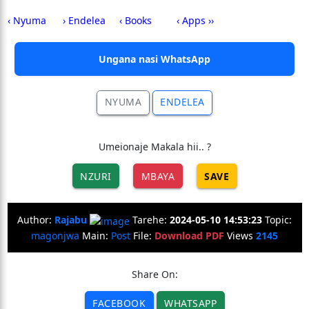
‹ Nyuma
› Endelea
‹ Books
‹ Apps ››
Ungana nasi WhatsApp
NYUMA
ENDELEA
Umeionaje Makala hii.. ?
NZURI
MBAYA
SAVE
Author:
Rajabu
Tarehe:
2024-05-10 14:53:23
Topic:
magonjwa
Main:
Post
File:
Download PDF
Views
2145
Share On:
FACEBOOK
WHATSAPP