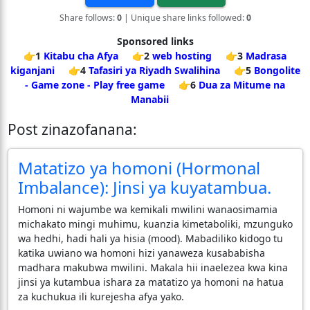
Share follows:
0
| Unique share links followed:
0
Sponsored links
👉1
Kitabu cha Afya
👉2
web hosting
👉3
Madrasa
kiganjani
👉4
Tafasiri ya Riyadh Swalihina
👉5
Bongolite
- Game zone - Play free game
👉6
Dua za Mitume na
Manabii
Post zinazofanana:
Matatizo ya homoni (Hormonal
Imbalance): Jinsi ya kuyatambua.
Homoni ni wajumbe wa kemikali mwilini wanaosimamia
michakato mingi muhimu, kuanzia kimetaboliki, mzunguko
wa hedhi, hadi hali ya hisia (mood). Mabadiliko kidogo tu
katika uwiano wa homoni hizi yanaweza kusababisha
madhara makubwa mwilini. Makala hii inaelezea kwa kina
jinsi ya kutambua ishara za matatizo ya homoni na hatua
za kuchukua ili kurejesha afya yako.