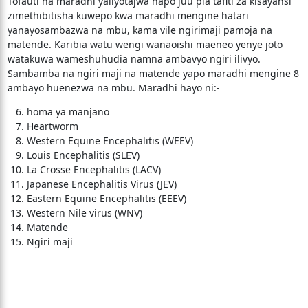
Tofauti na maradhi yaliyotajwa hapo juu pia tafiti za kisayansi
zimethibitisha kuwepo kwa maradhi mengine hatari
yanayosambazwa na mbu, kama vile ngirimaji pamoja na
matende. Karibia watu wengi wanaoishi maeneo yenye joto
watakuwa wameshuhudia namna ambavyo ngiri ilivyo.
Sambamba na ngiri maji na matende yapo maradhi mengine 8
ambayo huenezwa na mbu. Maradhi hayo ni:-
homa ya manjano
Heartworm
Western Equine Encephalitis (WEEV)
Louis Encephalitis (SLEV)
La Crosse Encephalitis (LACV)
Japanese Encephalitis Virus (JEV)
Eastern Equine Encephalitis (EEEV)
Western Nile virus (WNV)
Matende
Ngiri maji