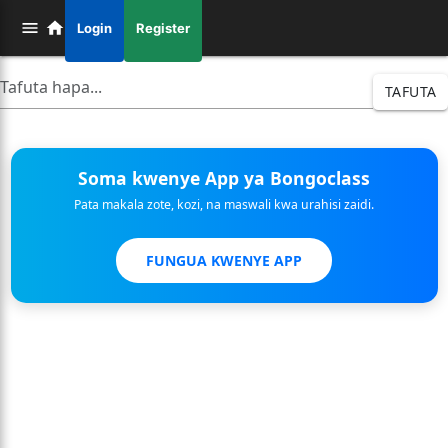
Login
Register
TAFUTA
Soma kwenye App ya Bongoclass
Pata makala zote, kozi, na maswali kwa urahisi zaidi.
FUNGUA KWENYE APP