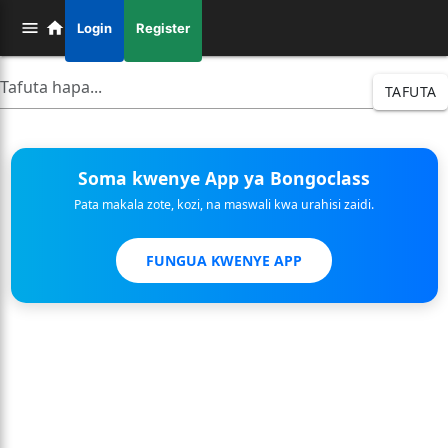
Login
Register
TAFUTA
Soma kwenye App ya Bongoclass
Pata makala zote, kozi, na maswali kwa urahisi zaidi.
FUNGUA KWENYE APP