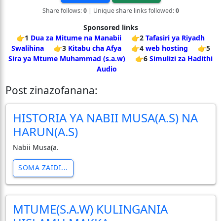
Share follows:
0
| Unique share links followed:
0
Sponsored links
👉1
Dua za Mitume na Manabii
👉2
Tafasiri ya Riyadh
Swalihina
👉3
Kitabu cha Afya
👉4
web hosting
👉5
Sira ya Mtume Muhammad (s.a.w)
👉6
Simulizi za Hadithi
Audio
Post zinazofanana:
HISTORIA YA NABII MUSA(A.S) NA
HARUN(A.S)
Nabii Musa(a.
SOMA ZAIDI...
MTUME(S.A.W) KULINGANIA