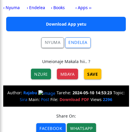
‹ Nyuma
› Endelea
‹ Books
‹ Apps ››
Download App yetu
NYUMA
ENDELEA
Umeionaje Makala hii.. ?
NZURI
MBAYA
SAVE
Author:
Rajabu
Tarehe:
2024-05-10 14:53:23
Topic:
Sira
Main:
Post
File:
Download PDF
Views
2296
Share On:
FACEBOOK
WHATSAPP