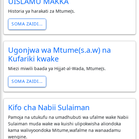
UISLAMU MAKKA
Historia ya harakati za Mtume(s.
SOMA ZAIDI...
Ugonjwa wa Mtume(s.a.w) na
Kufariki kwake
Miezi miwili baada ya Hijjat-al-Wada, Mtume(s.
SOMA ZAIDI...
Kifo cha Nabii Sulaiman
Pamoja na utukufu na umadhubuti wa ufalme wake Nabii
Sulaiman muda wake wa kuishi ulipokwisha aliondoka
kama walivyoondoka Mitume,wafalme na wanaadamu
wengine.