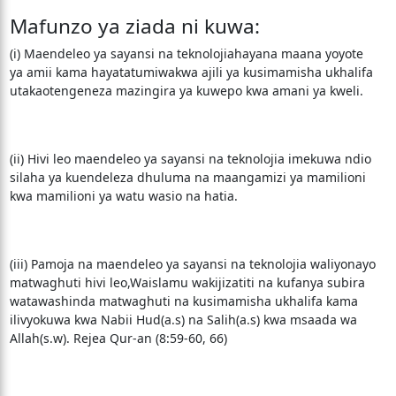
Mafunzo ya ziada ni kuwa:
(i) Maendeleo ya sayansi na teknolojiahayana maana yoyote
ya amii kama hayatatumiwakwa ajili ya kusimamisha ukhalifa
utakaotengeneza mazingira ya kuwepo kwa amani ya kweli.
(ii) Hivi leo maendeleo ya sayansi na teknolojia imekuwa ndio
silaha ya kuendeleza dhuluma na maangamizi ya mamilioni
kwa mamilioni ya watu wasio na hatia.
(iii) Pamoja na maendeleo ya sayansi na teknolojia waliyonayo
matwaghuti hivi leo,Waislamu wakijizatiti na kufanya subira
watawashinda matwaghuti na kusimamisha ukhalifa kama
ilivyokuwa kwa Nabii Hud(a.s) na Salih(a.s) kwa msaada wa
Allah(s.w). Rejea Qur-an (8:59-60, 66)