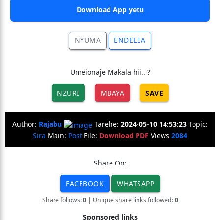
Download App yetu
NYUMA
ENDELEA
Umeionaje Makala hii.. ?
NZURI
MBAYA
SAVE
Author:
Rajabu
Tarehe:
2024-05-10 14:53:23
Topic:
Sira
Main:
Post
File:
Download PDF
Views
2084
Share On:
FACEBOOK
WHATSAPP
Share follows:
0
| Unique share links followed:
0
Sponsored links