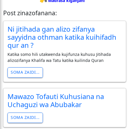
👉6
Madrasa kiganjani
Post zinazofanana:
Ni jitihada gan alizo zifanya
sayyidna othman katika kuihifadh
qur an ?
Katika somo hili utakwenda kujifunza kuhusu Jitihada
alizozifanya Khalifa wa Tatu katika kuilinda Quran
SOMA ZAIDI...
Mawazo Tofauti Kuhusiana na
Uchaguzi wa Abubakar
SOMA ZAIDI...