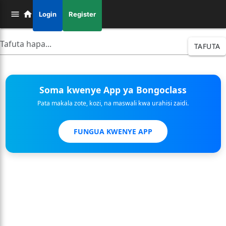
Login
Register
TAFUTA
Soma kwenye App ya Bongoclass
Pata makala zote, kozi, na maswali kwa urahisi zaidi.
FUNGUA KWENYE APP