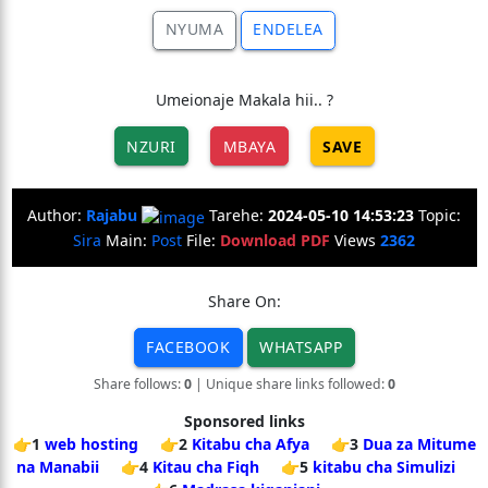
NYUMA
ENDELEA
Umeionaje Makala hii.. ?
NZURI
MBAYA
SAVE
Author:
Rajabu
Tarehe:
2024-05-10 14:53:23
Topic:
Sira
Main:
Post
File:
Download PDF
Views
2362
Share On:
FACEBOOK
WHATSAPP
Share follows:
0
| Unique share links followed:
0
Sponsored links
👉1
web hosting
👉2
Kitabu cha Afya
👉3
Dua za Mitume
na Manabii
👉4
Kitau cha Fiqh
👉5
kitabu cha Simulizi