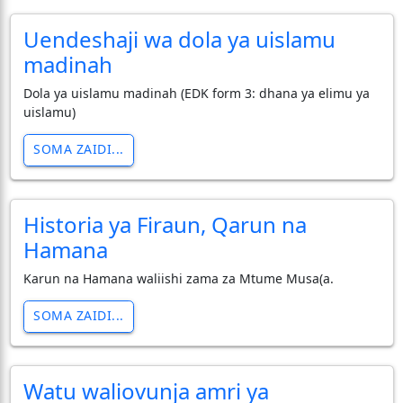
Uendeshaji wa dola ya uislamu
madinah
Dola ya uislamu madinah (EDK form 3: dhana ya elimu ya
uislamu)
SOMA ZAIDI...
Historia ya Firaun, Qarun na
Hamana
Karun na Hamana waliishi zama za Mtume Musa(a.
SOMA ZAIDI...
Watu waliovunja amri ya